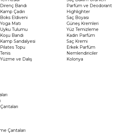
Direnç Bandı
Parfüm ve Deodorant
Kamp Çadırı
Highlighter
Boks Eldiveni
Saç Boyası
Yoga Matı
Güneş Kremleri
Uyku Tulumu
Yüz Temizleme
Koşu Bandı
Kadın Parfüm
Kamp Sandalyesi
Saç Kremi
Pilates Topu
Erkek Parfüm
Tenis
Nemlendiriciler
Yüzme ve Dalış
Kolonya
ları
ı
Çantaları
me Çantaları