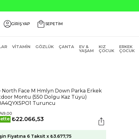
GİRİŞ YAP
SEPETİM
LAR
VITAMIN
GÖZLÜK
ÇANTA
EV &
KIZ
ERKEK
YAŞAM
ÇOCUK
ÇOCUK
 North Face M Hmlyn Down Parka Erkek
door Montu (550 Dolgu Kaz Tüyü)
0A4QYX5PO1 Turuncu
749,00
₺22.066,53
ette
şin Fiyatına 6 Taksit x ₺3.677,75