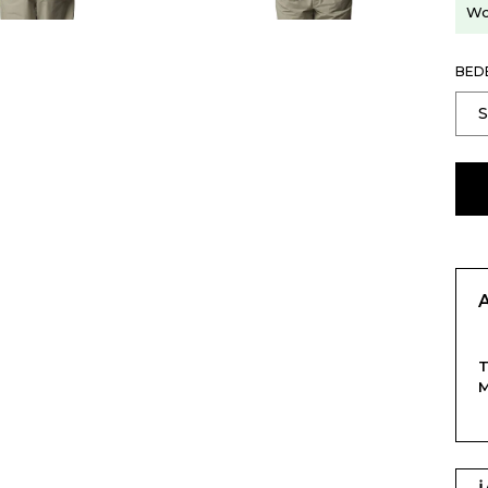
Wo
BED
T