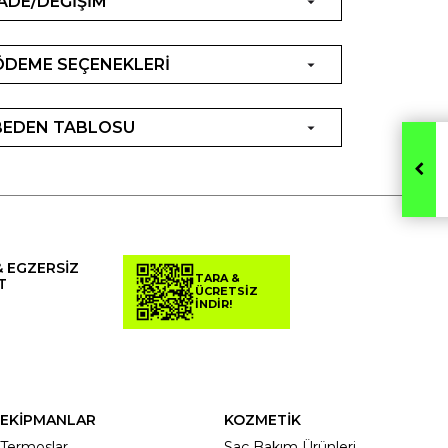
İADE/DEĞİŞİM
ÖDEME SEÇENEKLERİ
BEDEN TABLOSU
& EGZERSİZ
TARA &
T
ÜCRETSİZ
İNDİR!
EKİPMANLAR
KOZMETİK
Termoslar
Saç Bakım Ürünleri