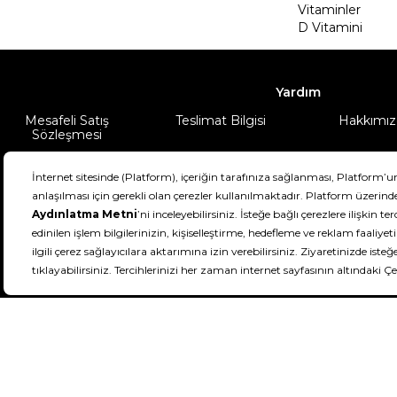
Vitaminler
D Vitamini
Yardım
Mesafeli Satış
Teslimat Bilgisi
Hakkımız
Sözleşmesi
Şartlar & Koşullar
Ürünüm
DeFactoFIT ©️ 2022-2026. Tüm hakları sa
21
SEÇİNİZ