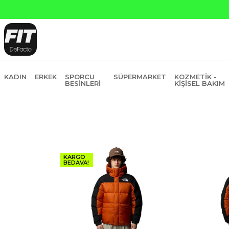
Yapı Kredi ve Garanti Bankasına Peşin Fiyatı
KADIN
ERKEK
SPORCU
SÜPERMARKET
KOZMETIK -
BESINLERI
KIŞISEL BAKIM
KARGO
BEDAVA!