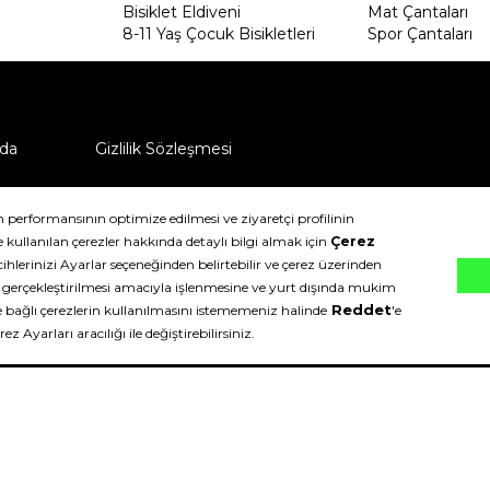
Bisiklet Eldiveni
Mat Çantaları
8-11 Yaş Çocuk Bisikletleri
Spor Çantaları
da
Gizlilik Sözleşmesi
ü nasıl iade edebilirim?
klıdır.