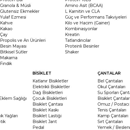
Granola & Müsli
Amino Asit (BCAA)
Glutensiz Ekmekler
L Karnitin ve CLA
Yulaf Ezmesi
Güç ve Performans Takviyeleri
Kahve
Kilo ve Hacim (Gainer)
Kakao
Kombinasyonlar
Çay
Kreatin
Propolis ve Arı Ürünleri
Tatlandırıcılar
Besin Mayası
Proteinli Besinler
Bitkisel Sütler
Shaker
Makarna
Fındık
BİSİKLET
ÇANTALAR
Katlanır Bisikletler
Bel Çantaları
Elektrikli Bisikletler
Okul Çantaları
Dağ Bisikletleri
Su Sporları Çanta
Eklem Sağlığı
Çocuk Bisikletleri
Bisiklet Çantalar
Bisiklet Çantası
Omuz / Postacı 
Bisiklet Kaskı
Tenis Çantaları
k Yağları
Bisiklet Lastiği
Kamp Çantaları
tik
Bisiklet Jant
Sırt Çantaları
Pedal
Yemek / Beslen