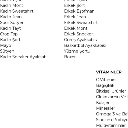
Kadın Mont
Erkek Şort
Kadın Sweatshirt
Erkek Eşofman
Kadın Jean
Erkek Jean
Spor Sütyen
Erkek Sweatshirt
Kadın Tayt
Erkek Mont
Crop Top
Erkek Sneaker
Kadin Şort
Güreş Ayakkabısı
Mayo
Basketbol Ayakkabısı
Sütyen
Yüzme Şortu
Kadın Sneaker Ayakkabı
Boxer
VİTAMİNLER
C Vitamini
Bağışıklık
Bitkisel Ürünler
Glukozamin Ve 
Kolajen
Mineraller
Omega 3 ve Balı
Sindirim Probiyo
Multivitaminler