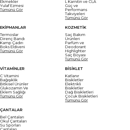
Ekmekler
L Karnitin ve CLA
Yulaf Ezmesi
Güç ve
Tümünü Gör
Performans
Takviyeleri
Tümünü Gör
EKİPMANLAR
KOZMETİK
Termoslar
Saç Bakım
Direnç Bandı
Ürünleri
Kamp Çadırı
Parfüm ve
Boks Eldiveni
Deodorant
Tümünü Gör
Highlighter
Saç Boyası
Tümünü Gör
VİTAMİNLER
BİSİKLET
C Vitamini
Katlanır
Bağışıklık
Bisikletler
Bitkisel Ürünler
Elektrikli
Glukozamin Ve
Bisikletler
Eklem Sağlığı
Dağ Bisikletleri
Tümünü Gör
Çocuk Bisikletleri
Tümünü Gör
ÇANTALAR
Bel Çantaları
Okul Çantaları
Su Sporları
Çantaları