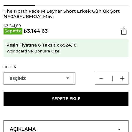
The North Face M Leynar Short Erkek Günlük Şort
NF0A8FU8MOA1 Mavi
₺3.241,89
₺3.144,63
Sepette
Peşin Fiyatına 6 Taksit x ₺524,10
Worldcard ve Bonus'a Özel
BEDEN
SEPETE EKLE
AÇIKLAMA