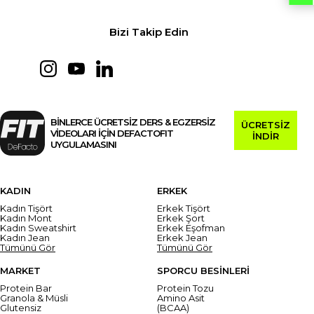
Bizi Takip Edin
BİNLERCE ÜCRETSİZ DERS & EGZERSİZ
ÜCRETSİZ
VİDEOLARI İÇİN DEFACTOFIT
İNDİR
UYGULAMASINI
KADIN
ERKEK
Kadın Tişört
Erkek Tişört
Kadın Mont
Erkek Şort
Kadın Sweatshirt
Erkek Eşofman
Kadın Jean
Erkek Jean
Tümünü Gör
Tümünü Gör
MARKET
SPORCU BESİNLERİ
Protein Bar
Protein Tozu
Granola & Müsli
Amino Asit
Glutensiz
(BCAA)