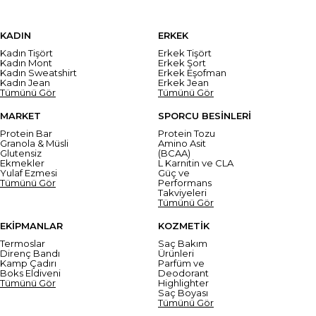
KADIN
ERKEK
Kadın Tişört
Erkek Tişört
Kadın Mont
Erkek Şort
Kadın Sweatshirt
Erkek Eşofman
Kadın Jean
Erkek Jean
Tümünü Gör
Tümünü Gör
MARKET
SPORCU BESİNLERİ
Protein Bar
Protein Tozu
Granola & Müsli
Amino Asit
Glutensiz
(BCAA)
Ekmekler
L Karnitin ve CLA
Yulaf Ezmesi
Güç ve
Tümünü Gör
Performans
Takviyeleri
Tümünü Gör
EKİPMANLAR
KOZMETİK
Termoslar
Saç Bakım
Direnç Bandı
Ürünleri
Kamp Çadırı
Parfüm ve
Boks Eldiveni
Deodorant
Tümünü Gör
Highlighter
Saç Boyası
Tümünü Gör