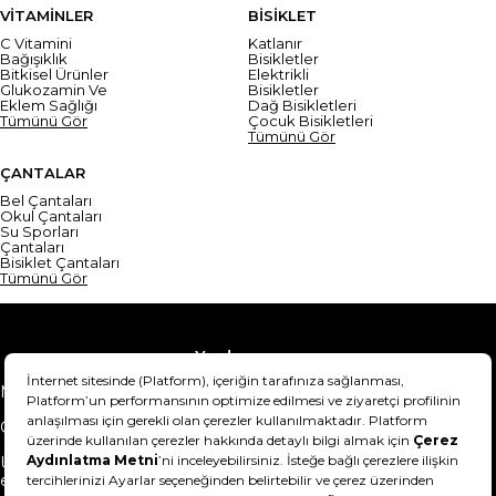
VİTAMİNLER
BİSİKLET
C Vitamini
Katlanır
Bağışıklık
Bisikletler
Bitkisel Ürünler
Elektrikli
Glukozamin Ve
Bisikletler
Eklem Sağlığı
Dağ Bisikletleri
Tümünü Gör
Çocuk Bisikletleri
Tümünü Gör
ÇANTALAR
Bel Çantaları
Okul Çantaları
Su Sporları
Çantaları
Bisiklet Çantaları
Tümünü Gör
Yardım
Mesafeli Satış Sözleşmesi
Teslimat Bilgisi
Gizlilik Sözleşmesi
Şartlar & Koşullar
Ürünümü nasıl iade
Hakkımızda
edebilirim?