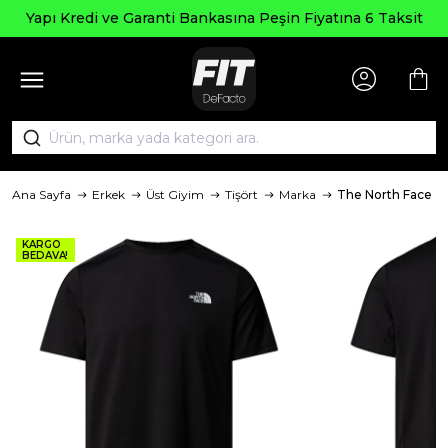
Yapı Kredi ve Garanti Bankasına Peşin Fiyatına 6 Taksit
Ana Sayfa
Erkek
Üst Giyim
Tişört
Marka
The North Face
KARGO
BEDAVA!