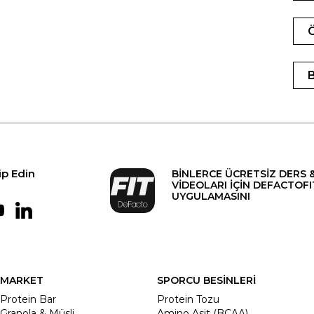
ip Edin
BİNLERCE ÜCRETSİZ DERS 
VİDEOLARI İÇİN DEFACTOFI
UYGULAMASINI
MARKET
SPORCU BESİNLERİ
Protein Bar
Protein Tozu
Granola & Müsli
Amino Asit (BCAA)