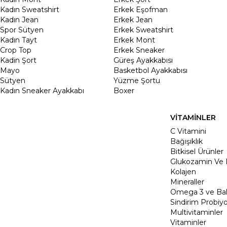
Kadın Sweatshirt
Erkek Eşofman
Kadın Jean
Erkek Jean
Spor Sütyen
Erkek Sweatshirt
Kadın Tayt
Erkek Mont
Crop Top
Erkek Sneaker
Kadin Şort
Güreş Ayakkabısı
Mayo
Basketbol Ayakkabısı
Sütyen
Yüzme Şortu
Kadın Sneaker Ayakkabı
Boxer
VİTAMİNLER
C Vitamini
Bağışıklık
Bitkisel Ürünler
Glukozamin Ve 
Kolajen
Mineraller
Omega 3 ve Balı
Sindirim Probiyo
Multivitaminler
Vitaminler