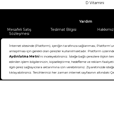
D Vitamini
Yardım
Mesafeli Satış
Teslimat Bilgisi
Hakkımız
Sözleşmesi
Şartlar & Koşullar
Ürünüm
DeFactoFIT ©️ 2022-2026. Tüm hakları sa
11
SEÇİNİZ