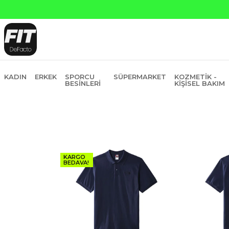
Yapı Kredi ve Garanti Bankasına Peşin Fiyatına 6 Ta
KADIN
ERKEK
SPORCU
SÜPERMARKET
KOZMETIK -
BESINLERI
KIŞISEL BAKIM
KARGO
BEDAVA!