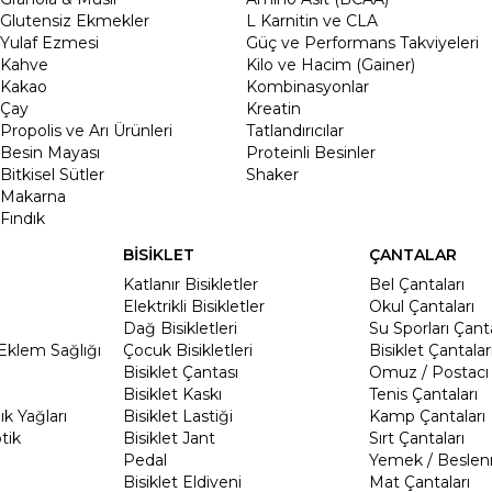
Glutensiz Ekmekler
L Karnitin ve CLA
Yulaf Ezmesi
Güç ve Performans Takviyeleri
Kahve
Kilo ve Hacim (Gainer)
Kakao
Kombinasyonlar
Çay
Kreatin
Propolis ve Arı Ürünleri
Tatlandırıcılar
Besin Mayası
Proteinli Besinler
Bitkisel Sütler
Shaker
Makarna
Fındık
BİSİKLET
ÇANTALAR
Katlanır Bisikletler
Bel Çantaları
Elektrikli Bisikletler
Okul Çantaları
Dağ Bisikletleri
Su Sporları Çanta
Eklem Sağlığı
Çocuk Bisikletleri
Bisiklet Çantalar
Bisiklet Çantası
Omuz / Postacı 
Bisiklet Kaskı
Tenis Çantaları
k Yağları
Bisiklet Lastiği
Kamp Çantaları
tik
Bisiklet Jant
Sırt Çantaları
Pedal
Yemek / Beslen
Bisiklet Eldiveni
Mat Çantaları