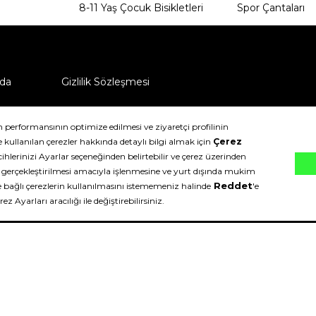
8-11 Yaş Çocuk Bisikletleri
Spor Çantaları
da
Gizlilik Sözleşmesi
ü nasıl iade edebilirim?
klıdır.