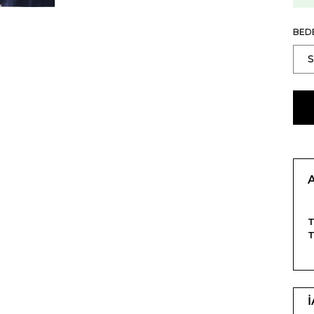
BED
T
T