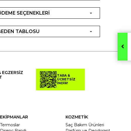
ÖDEME SEÇENEKLERİ
BEDEN TABLOSU
& EGZERSİZ
TARA &
T
ÜCRETSİZ
İNDİR!
EKİPMANLAR
KOZMETİK
Termoslar
Saç Bakım Ürünleri
Direnç Bandı
Parfüm ve Deodorant