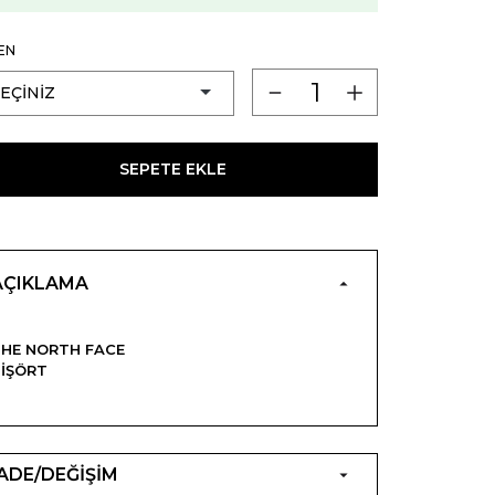
EN
SEPETE EKLE
AÇIKLAMA
HE NORTH FACE
IŞÖRT
İADE/DEĞİŞİM