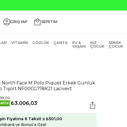
GİRİŞ YAP
SEPETİM
LAR
VITAMIN
GÖZLÜK
ÇANTA
EV &
KIZ
ERKEK
YAŞAM
ÇOCUK
ÇOCUK
 North Face M Polo Piquet Erkek Günlük
o Tişört NF00CG718K21 Lacivert
99,00
₺3.006,03
ette
şin Fiyatına 6 Taksit x ₺501,00
rldcard ve Bonus'a Özel