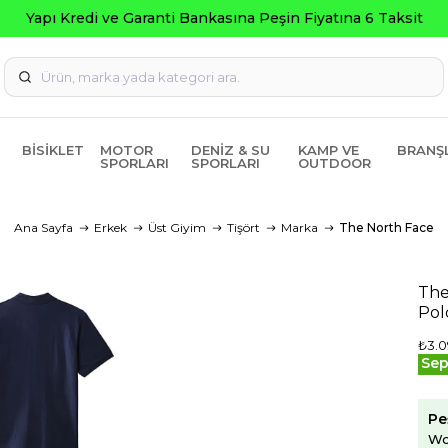
ksit
BISIKLET
MOTOR
DENIZ & SU
KAMP VE
BRANŞ
SPORLARI
SPORLARI
OUTDOOR
Ana Sayfa
Erkek
Üst Giyim
Tişört
Marka
The North Face
The
Pol
₺3.0
Sep
Pe
Wo