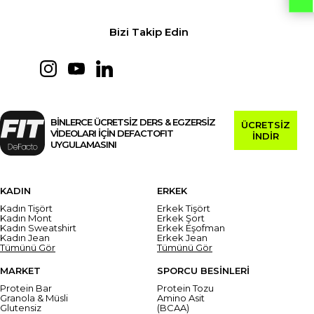
Bizi Takip Edin
BİNLERCE ÜCRETSİZ DERS & EGZERSİZ
ÜCRETSİZ
VİDEOLARI İÇİN DEFACTOFIT
İNDİR
UYGULAMASINI
KADIN
ERKEK
Kadın Tişört
Erkek Tişört
Kadın Mont
Erkek Şort
Kadın Sweatshirt
Erkek Eşofman
Kadın Jean
Erkek Jean
Tümünü Gör
Tümünü Gör
MARKET
SPORCU BESİNLERİ
Protein Bar
Protein Tozu
Granola & Müsli
Amino Asit
Glutensiz
(BCAA)