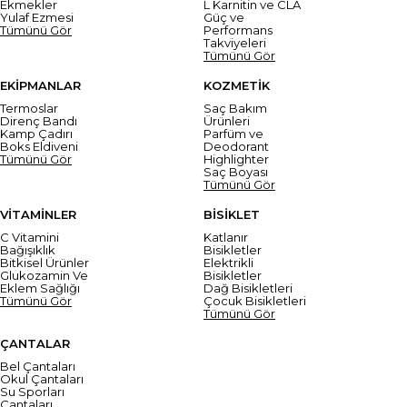
Ekmekler
L Karnitin ve CLA
Yulaf Ezmesi
Güç ve
Tümünü Gör
Performans
Takviyeleri
Tümünü Gör
EKİPMANLAR
KOZMETİK
Termoslar
Saç Bakım
Direnç Bandı
Ürünleri
Kamp Çadırı
Parfüm ve
Boks Eldiveni
Deodorant
Tümünü Gör
Highlighter
Saç Boyası
Tümünü Gör
VİTAMİNLER
BİSİKLET
C Vitamini
Katlanır
Bağışıklık
Bisikletler
Bitkisel Ürünler
Elektrikli
Glukozamin Ve
Bisikletler
Eklem Sağlığı
Dağ Bisikletleri
Tümünü Gör
Çocuk Bisikletleri
Tümünü Gör
ÇANTALAR
Bel Çantaları
Okul Çantaları
Su Sporları
Çantaları