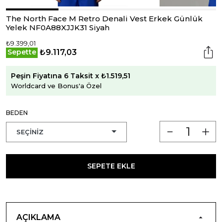
The North Face M Retro Denali Vest Erkek Günlük
Yelek NF0A88XJJK31 Siyah
₺9.399,01
₺9.117,03
Sepette
Peşin Fiyatına 6 Taksit x ₺1.519,51
Worldcard ve Bonus'a Özel
BEDEN
SEPETE EKLE
AÇIKLAMA