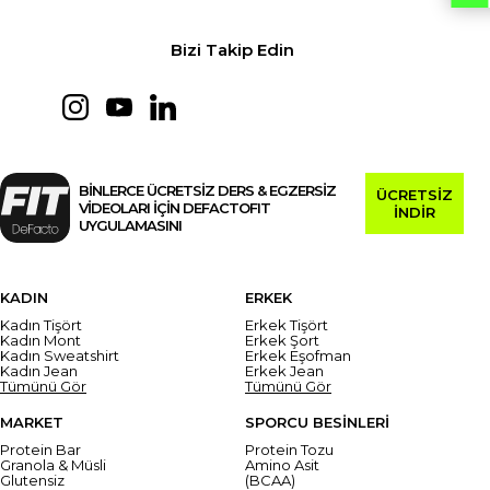
Bizi Takip Edin
BİNLERCE ÜCRETSİZ DERS & EGZERSİZ
ÜCRETSİZ
VİDEOLARI İÇİN DEFACTOFIT
İNDİR
UYGULAMASINI
KADIN
ERKEK
Kadın Tişört
Erkek Tişört
Kadın Mont
Erkek Şort
Kadın Sweatshirt
Erkek Eşofman
Kadın Jean
Erkek Jean
Tümünü Gör
Tümünü Gör
MARKET
SPORCU BESİNLERİ
Protein Bar
Protein Tozu
Granola & Müsli
Amino Asit
Glutensiz
(BCAA)