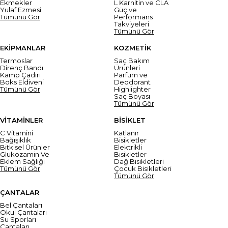
Ekmekler
L Karnitin ve CLA
Yulaf Ezmesi
Güç ve
Tümünü Gör
Performans
Takviyeleri
Tümünü Gör
EKİPMANLAR
KOZMETİK
Termoslar
Saç Bakım
Direnç Bandı
Ürünleri
Kamp Çadırı
Parfüm ve
Boks Eldiveni
Deodorant
Tümünü Gör
Highlighter
Saç Boyası
Tümünü Gör
VİTAMİNLER
BİSİKLET
C Vitamini
Katlanır
Bağışıklık
Bisikletler
Bitkisel Ürünler
Elektrikli
Glukozamin Ve
Bisikletler
Eklem Sağlığı
Dağ Bisikletleri
Tümünü Gör
Çocuk Bisikletleri
Tümünü Gör
ÇANTALAR
Bel Çantaları
Okul Çantaları
Su Sporları
Çantaları