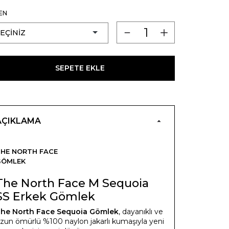
EN
SEPETE EKLE
AÇIKLAMA
HE NORTH FACE
GÖMLEK
The North Face M Sequoia
SS Erkek Gömlek
he North Face Sequoia Gömlek
, dayanıklı ve
zun ömürlü %100 naylon jakarlı kumaşıyla yeni