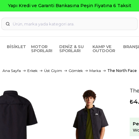
Kredi ve Garanti Bankasına Peşin Fiyatına 6 Taksit
BISIKLET
MOTOR
DENIZ & SU
KAMP VE
BRANŞ
SPORLARI
SPORLARI
OUTDOOR
Ana Sayfa
Erkek
Üst Giyim
Gömlek
Marka
The North Face
The
₺4
Pe
Wo