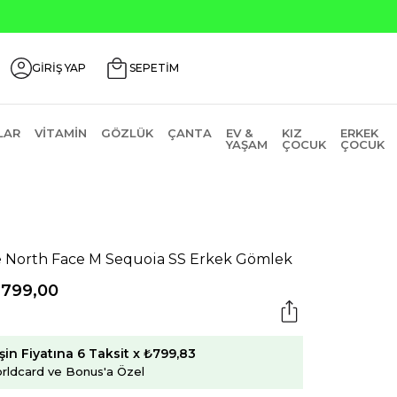
GİRİŞ YAP
SEPETİM
LAR
VITAMIN
GÖZLÜK
ÇANTA
EV &
KIZ
ERKEK
YAŞAM
ÇOCUK
ÇOCUK
 North Face M Sequoia SS Erkek Gömlek
.799,00
şin Fiyatına 6 Taksit x ₺799,83
rldcard ve Bonus'a Özel