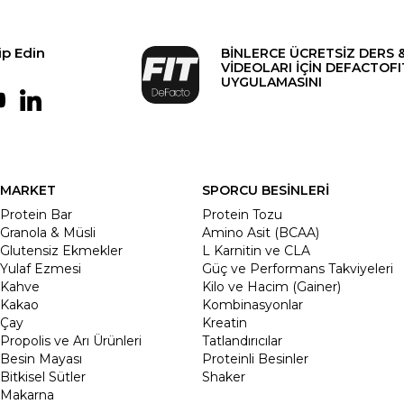
ip Edin
BİNLERCE ÜCRETSİZ DERS 
VİDEOLARI İÇİN DEFACTOFI
UYGULAMASINI
MARKET
SPORCU BESİNLERİ
Protein Bar
Protein Tozu
Granola & Müsli
Amino Asit (BCAA)
Glutensiz Ekmekler
L Karnitin ve CLA
Yulaf Ezmesi
Güç ve Performans Takviyeleri
Kahve
Kilo ve Hacim (Gainer)
Kakao
Kombinasyonlar
Çay
Kreatin
Propolis ve Arı Ürünleri
Tatlandırıcılar
Besin Mayası
Proteinli Besinler
Bitkisel Sütler
Shaker
Makarna