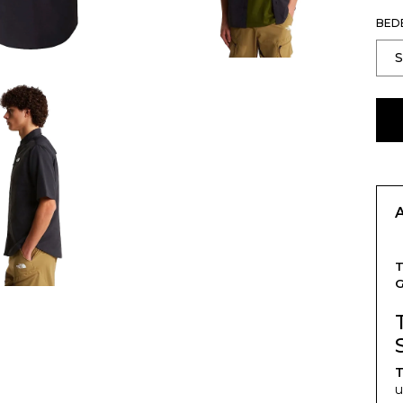
BED
T
T
u