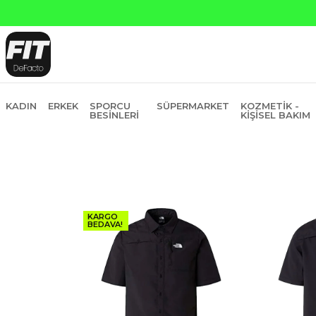
Yapı 
KADIN
ERKEK
SPORCU
SÜPERMARKET
KOZMETIK -
BESINLERI
KIŞISEL BAKIM
KARGO
BEDAVA!