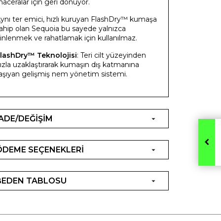
aceralar için geri dönüyor.
ynı ter emici, hızlı kuruyan FlashDry™ kumaşa
ahip olan Sequoia bu sayede yalnızca
inlenmek ve rahatlamak için kullanılmaz.
lashDry™ Teknolojisi
: Teri cilt yüzeyinden
ızla uzaklaştırarak kumaşın dış katmanına
aşıyan gelişmiş nem yönetim sistemi.
İADE/DEĞİŞİM
ÖDEME SEÇENEKLERİ
BEDEN TABLOSU