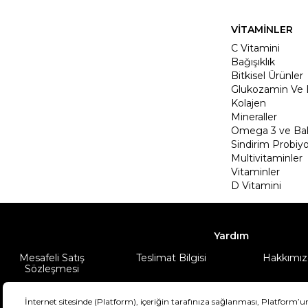
VİTAMİNLER
C Vitamini
Bağışıklık
Bitkisel Ürünler
Glukozamin Ve 
Kolajen
Mineraller
Omega 3 ve Balı
Sindirim Probiyo
Multivitaminler
Vitaminler
D Vitamini
Yardım
Mesafeli Satış
Teslimat Bilgisi
Hakkımız
Sözleşmesi
Şartlar & Koşullar
Ürünüm