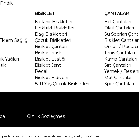
Fındık
BİSİKLET
ÇANTALAR
Katlanır Bisikletler
Bel Çantaları
Elektrikli Bisikletler
Okul Çantaları
Dağ Bisikletleri
Su Sporları Çanta
Eklem Sağlığı
Çocuk Bisikletleri
Bisiklet Çantalar
Bisiklet Çantası
Omuz / Postacı 
Bisiklet Kaskı
Tenis Çantaları
k Yağları
Bisiklet Lastiği
Kamp Çantaları
tik
Bisiklet Jant
Sırt Çantaları
Pedal
Yemek / Beslen
Bisiklet Eldiveni
Mat Çantaları
8-11 Yaş Çocuk Bisikletleri
Spor Çantaları
da
Gizlilik Sözleşmesi
ü nasıl iade edebilirim?