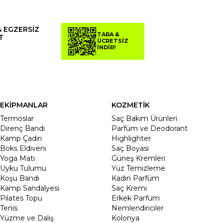
& EGZERSİZ
TARA &
T
ÜCRETSİZ
İNDİR!
EKİPMANLAR
KOZMETİK
Termoslar
Saç Bakım Ürünleri
Direnç Bandı
Parfüm ve Deodorant
Kamp Çadırı
Highlighter
Boks Eldiveni
Saç Boyası
Yoga Matı
Güneş Kremleri
Uyku Tulumu
Yüz Temizleme
Koşu Bandı
Kadın Parfüm
Kamp Sandalyesi
Saç Kremi
Pilates Topu
Erkek Parfüm
Tenis
Nemlendiriciler
Yüzme ve Dalış
Kolonya