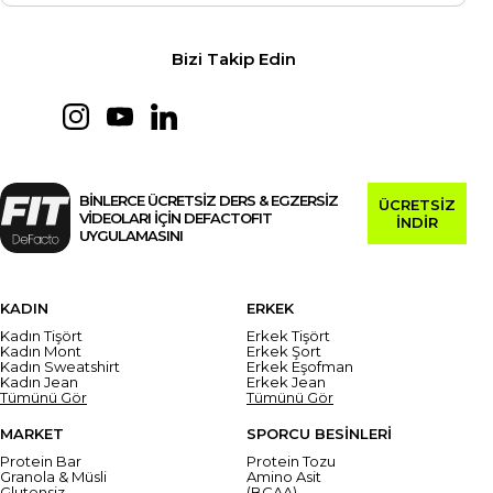
Bizi Takip Edin
BİNLERCE ÜCRETSİZ DERS & EGZERSİZ
ÜCRETSİZ
VİDEOLARI İÇİN DEFACTOFIT
İNDİR
UYGULAMASINI
KADIN
ERKEK
Kadın Tişört
Erkek Tişört
Kadın Mont
Erkek Şort
Kadın Sweatshirt
Erkek Eşofman
Kadın Jean
Erkek Jean
Tümünü Gör
Tümünü Gör
MARKET
SPORCU BESİNLERİ
Protein Bar
Protein Tozu
Granola & Müsli
Amino Asit
Glutensiz
(BCAA)