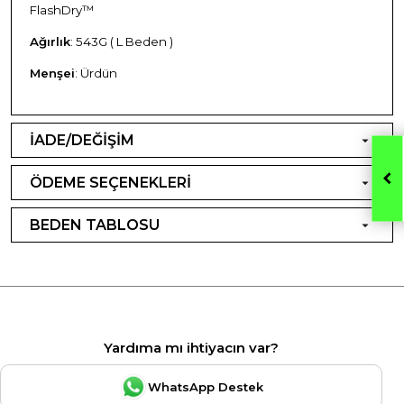
FlashDry™
Ağırlık
: 543G ( L Beden )
Menşei
: Ürdün
İADE/DEĞİŞİM
ÖDEME SEÇENEKLERİ
BEDEN TABLOSU
Yardıma mı ihtiyacın var?
WhatsApp Destek