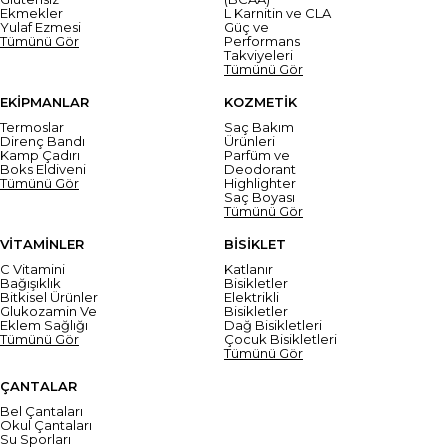
Ekmekler
L Karnitin ve CLA
Yulaf Ezmesi
Güç ve
Tümünü Gör
Performans
Takviyeleri
Tümünü Gör
EKİPMANLAR
KOZMETİK
Termoslar
Saç Bakım
Direnç Bandı
Ürünleri
Kamp Çadırı
Parfüm ve
Boks Eldiveni
Deodorant
Tümünü Gör
Highlighter
Saç Boyası
Tümünü Gör
VİTAMİNLER
BİSİKLET
C Vitamini
Katlanır
Bağışıklık
Bisikletler
Bitkisel Ürünler
Elektrikli
Glukozamin Ve
Bisikletler
Eklem Sağlığı
Dağ Bisikletleri
Tümünü Gör
Çocuk Bisikletleri
Tümünü Gör
ÇANTALAR
Bel Çantaları
Okul Çantaları
Su Sporları