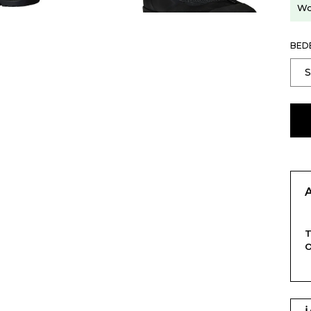
Wo
BED
T