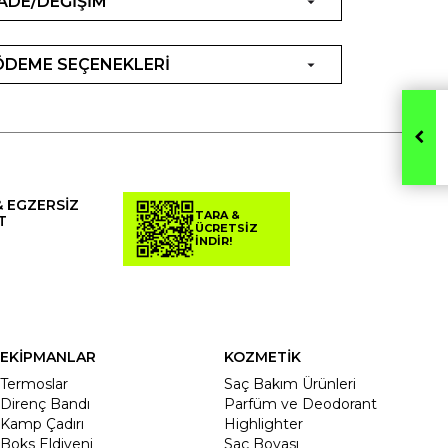
İADE/DEĞİŞİM
ÖDEME SEÇENEKLERİ
& EGZERSİZ
TARA &
T
ÜCRETSİZ
İNDİR!
EKİPMANLAR
KOZMETİK
Termoslar
Saç Bakım Ürünleri
Direnç Bandı
Parfüm ve Deodorant
Kamp Çadırı
Highlighter
Boks Eldiveni
Saç Boyası