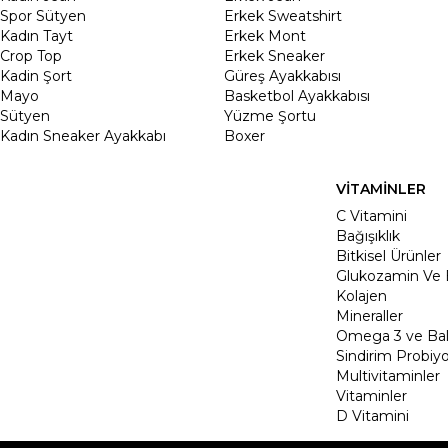
Spor Sütyen
Erkek Sweatshirt
Kadın Tayt
Erkek Mont
Crop Top
Erkek Sneaker
Kadin Şort
Güreş Ayakkabısı
Mayo
Basketbol Ayakkabısı
Sütyen
Yüzme Şortu
Kadın Sneaker Ayakkabı
Boxer
VİTAMİNLER
C Vitamini
Bağışıklık
Bitkisel Ürünler
Glukozamin Ve 
Kolajen
Mineraller
Omega 3 ve Balı
Sindirim Probiyo
Multivitaminler
Vitaminler
D Vitamini