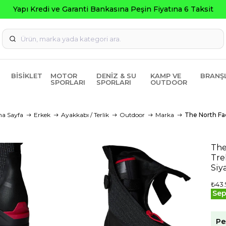
BISIKLET
MOTOR
DENIZ & SU
KAMP VE
BRANŞ
SPORLARI
SPORLARI
OUTDOOR
na Sayfa
Erkek
Ayakkabı / Terlik
Outdoor
Marka
The North Fa
The
Tre
Siy
₺43.
Sep
Pe