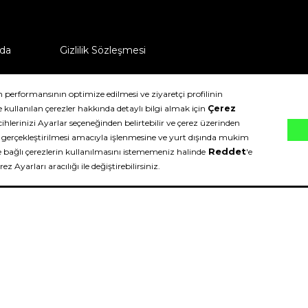
da
Gizlilik Sözleşmesi
ü nasıl iade edebilirim?
klıdır.