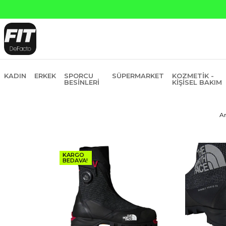
6 Taksit
KADIN
ERKEK
SPORCU
SÜPERMARKET
KOZMETIK -
BESINLERI
KIŞISEL BAKIM
A
KARGO
BEDAVA!