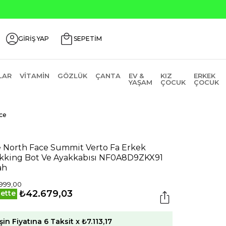
Seçili Ürünlerde ₺2000 Üzeri ₺200 İndirim Kodu
GİRİŞ YAP
SEPETİM
LAR
VITAMIN
GÖZLÜK
ÇANTA
EV &
KIZ
ERKEK
YAŞAM
ÇOCUK
ÇOCUK
ce
 North Face Summit Verto Fa Erkek
kking Bot Ve Ayakkabısı NF0A8D9ZKX91
ah
999,00
₺42.679,03
ette
şin Fiyatına 6 Taksit x ₺7.113,17