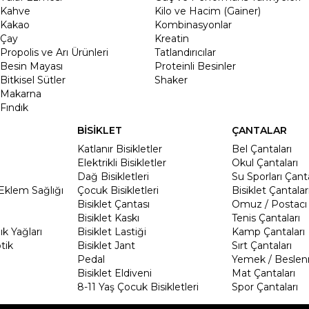
Kahve
Kilo ve Hacim (Gainer)
Kakao
Kombinasyonlar
Çay
Kreatin
Propolis ve Arı Ürünleri
Tatlandırıcılar
Besin Mayası
Proteinli Besinler
Bitkisel Sütler
Shaker
Makarna
Fındık
BİSİKLET
ÇANTALAR
Katlanır Bisikletler
Bel Çantaları
Elektrikli Bisikletler
Okul Çantaları
Dağ Bisikletleri
Su Sporları Çanta
Eklem Sağlığı
Çocuk Bisikletleri
Bisiklet Çantalar
Bisiklet Çantası
Omuz / Postacı 
Bisiklet Kaskı
Tenis Çantaları
k Yağları
Bisiklet Lastiği
Kamp Çantaları
tik
Bisiklet Jant
Sırt Çantaları
Pedal
Yemek / Beslen
Bisiklet Eldiveni
Mat Çantaları
8-11 Yaş Çocuk Bisikletleri
Spor Çantaları