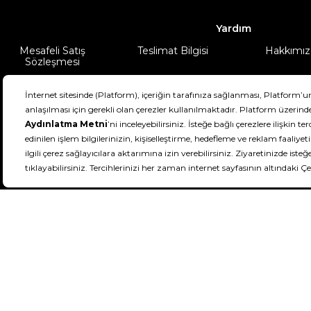
Yardım
Mesafeli Satış
Teslimat Bilgisi
Hakkımız
Sözleşmesi
Şartlar & Koşullar
Ürünüm
DeFactoFIT ©️ 2022-2026. Tüm hakları sa
21
SEÇİNİZ