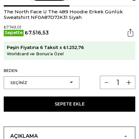
The North Face U The 489 Hoodie Erkek Günlük
Sweatshirt NF0A87D7JK31 Siyah
₺7.749,01
₺7.516,53
Sepette
Peşin Fiyatına 6 Taksit x ₺1.252,76
Worldcard ve Bonus'a Özel
BEDEN
SEPETE EKLE
AÇIKLAMA