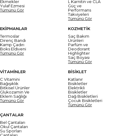
Ekmekler
L Karnitin ve CLA
Yulaf Ezmesi
Güç ve
Tümünü Gör
Performans
Takviyeleri
Tümünü Gör
EKİPMANLAR
KOZMETİK
Termoslar
Saç Bakım
Direnç Bandı
Ürünleri
Kamp Çadırı
Parfüm ve
Boks Eldiveni
Deodorant
Tümünü Gör
Highlighter
Saç Boyası
Tümünü Gör
VİTAMİNLER
BİSİKLET
C Vitamini
Katlanır
Bağışıklık
Bisikletler
Bitkisel Ürünler
Elektrikli
Glukozamin Ve
Bisikletler
Eklem Sağlığı
Dağ Bisikletleri
Tümünü Gör
Çocuk Bisikletleri
Tümünü Gör
ÇANTALAR
Bel Çantaları
Okul Çantaları
Su Sporları
Çantaları