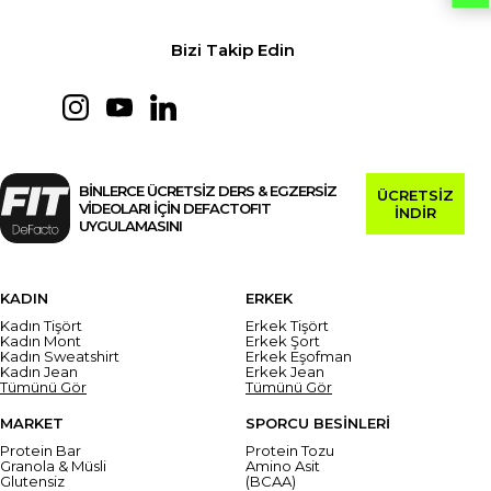
Bizi Takip Edin
BİNLERCE ÜCRETSİZ DERS & EGZERSİZ
ÜCRETSİZ
VİDEOLARI İÇİN DEFACTOFIT
İNDİR
UYGULAMASINI
KADIN
ERKEK
Kadın Tişört
Erkek Tişört
Kadın Mont
Erkek Şort
Kadın Sweatshirt
Erkek Eşofman
Kadın Jean
Erkek Jean
Tümünü Gör
Tümünü Gör
MARKET
SPORCU BESİNLERİ
Protein Bar
Protein Tozu
Granola & Müsli
Amino Asit
Glutensiz
(BCAA)