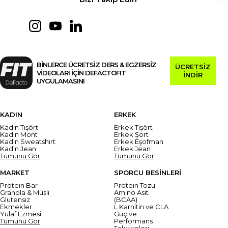
BİNLERCE ÜCRETSİZ DERS & EGZERSİZ
ÜCRETSİZ
VİDEOLARI İÇİN DEFACTOFIT
İNDİR
UYGULAMASINI
KADIN
ERKEK
Kadın Tişört
Erkek Tişört
Kadın Mont
Erkek Şort
Kadın Sweatshirt
Erkek Eşofman
Kadın Jean
Erkek Jean
Tümünü Gör
Tümünü Gör
MARKET
SPORCU BESİNLERİ
Protein Bar
Protein Tozu
Granola & Müsli
Amino Asit
Glutensiz
(BCAA)
Ekmekler
L Karnitin ve CLA
Yulaf Ezmesi
Güç ve
Tümünü Gör
Performans
Takviyeleri