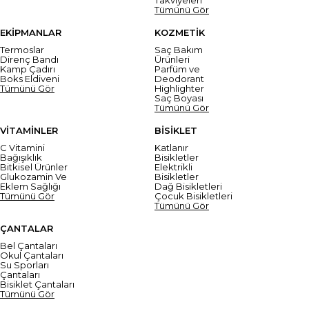
Tümünü Gör
EKİPMANLAR
KOZMETİK
Termoslar
Saç Bakım
Direnç Bandı
Ürünleri
Kamp Çadırı
Parfüm ve
Boks Eldiveni
Deodorant
Tümünü Gör
Highlighter
Saç Boyası
Tümünü Gör
VİTAMİNLER
BİSİKLET
C Vitamini
Katlanır
Bağışıklık
Bisikletler
Bitkisel Ürünler
Elektrikli
Glukozamin Ve
Bisikletler
Eklem Sağlığı
Dağ Bisikletleri
Tümünü Gör
Çocuk Bisikletleri
Tümünü Gör
ÇANTALAR
Bel Çantaları
Okul Çantaları
Su Sporları
Çantaları
Bisiklet Çantaları
Tümünü Gör