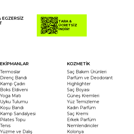
& EGZERSİZ
TARA &
T
ÜCRETSİZ
İNDİR!
EKİPMANLAR
KOZMETİK
Termoslar
Saç Bakım Ürünleri
Direnç Bandı
Parfüm ve Deodorant
Kamp Çadırı
Highlighter
Boks Eldiveni
Saç Boyası
Yoga Matı
Güneş Kremleri
Uyku Tulumu
Yüz Temizleme
Koşu Bandı
Kadın Parfüm
Kamp Sandalyesi
Saç Kremi
Pilates Topu
Erkek Parfüm
Tenis
Nemlendiriciler
Yüzme ve Dalış
Kolonya