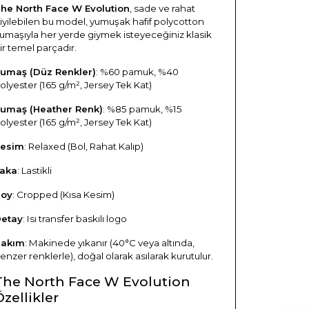
he North Face W Evolution
, sade ve rahat
iyilebilen bu model, yumuşak hafif polycotton
umaşıyla her yerde giymek isteyeceğiniz klasik
ir temel parçadır.
umaş (Düz Renkler)
: %60 pamuk, %40
olyester (165 g/m², Jersey Tek Kat)
umaş (Heather Renk)
: %85 pamuk, %15
olyester (165 g/m², Jersey Tek Kat)
esim
: Relaxed (Bol, Rahat Kalıp)
aka
: Lastikli
oy
: Cropped (Kısa Kesim)
etay
: Isı transfer baskılı logo
akım
: Makinede yıkanır (40°C veya altında,
enzer renklerle), doğal olarak asılarak kurutulur.
The North Face W Evolution
Özellikler