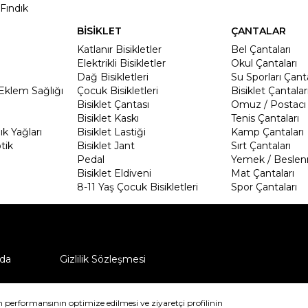
Fındık
BİSİKLET
ÇANTALAR
Katlanır Bisikletler
Bel Çantaları
Elektrikli Bisikletler
Okul Çantaları
Dağ Bisikletleri
Su Sporları Çanta
Eklem Sağlığı
Çocuk Bisikletleri
Bisiklet Çantalar
Bisiklet Çantası
Omuz / Postacı 
Bisiklet Kaskı
Tenis Çantaları
k Yağları
Bisiklet Lastiği
Kamp Çantaları
tik
Bisiklet Jant
Sırt Çantaları
Pedal
Yemek / Beslen
Bisiklet Eldiveni
Mat Çantaları
8-11 Yaş Çocuk Bisikletleri
Spor Çantaları
da
Gizlilik Sözleşmesi
ü nasıl iade edebilirim?