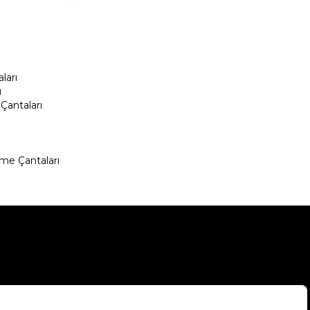
ları
ı
Çantaları
me Çantaları