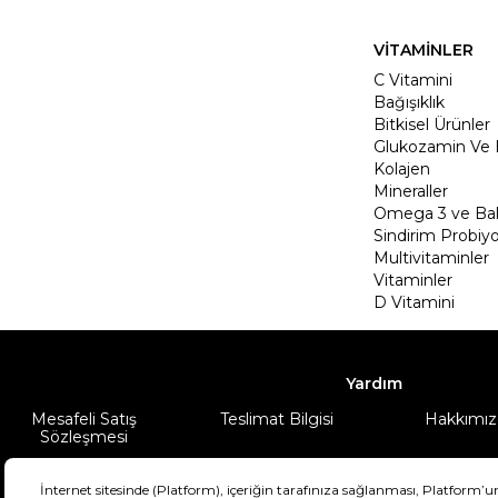
VİTAMİNLER
C Vitamini
Bağışıklık
Bitkisel Ürünler
Glukozamin Ve 
Kolajen
Mineraller
Omega 3 ve Balı
Sindirim Probiyo
Multivitaminler
Vitaminler
D Vitamini
Yardım
Mesafeli Satış
Teslimat Bilgisi
Hakkımız
Sözleşmesi
Şartlar & Koşullar
Ürünüm