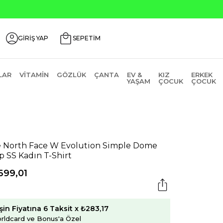
Seçili Ürünlerde ₺2
GİRİŞ YAP
SEPETİM
LAR
VITAMIN
GÖZLÜK
ÇANTA
EV &
KIZ
ERKEK
YAŞAM
ÇOCUK
ÇOCUK
 North Face W Evolution Simple Dome
p SS Kadın T-Shirt
699,01
şin Fiyatına 6 Taksit x ₺283,17
rldcard ve Bonus'a Özel