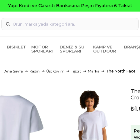
BISIKLET
MOTOR
DENIZ & SU
KAMP VE
BRANŞ
SPORLARI
SPORLARI
OUTDOOR
Ana Sayfa
Kadın
Üst Giyim
Tişört
Marka
The North Face
The
Cro
₺1.
Pe
Wo