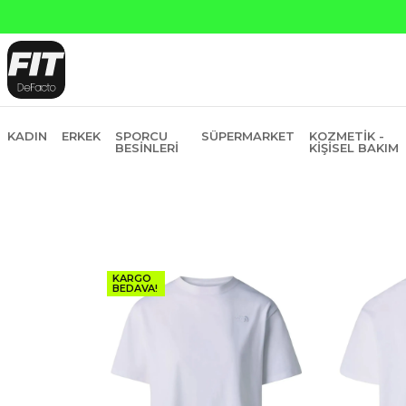
anti Bankasına Peşin Fiyatına 6 Taksit
KADIN
ERKEK
SPORCU
SÜPERMARKET
KOZMETIK -
BESINLERI
KIŞISEL BAKIM
KARGO
BEDAVA!