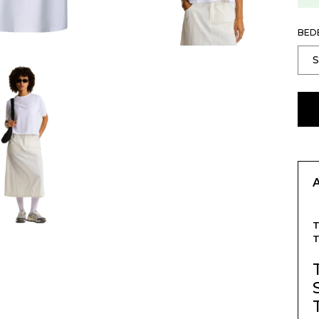
BED
T
T