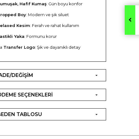
umuşak, Hafif Kumaş
: Gün boyu konfor
ropped Boy
: Modern ve şık siluet
elaxed Kesim
: Ferah ve rahat kullanım
astikli Yaka
: Formunu korur
sı Transfer Logo
: Şık ve dayanıklı detay
İADE/DEĞİŞİM
ÖDEME SEÇENEKLERİ
BEDEN TABLOSU