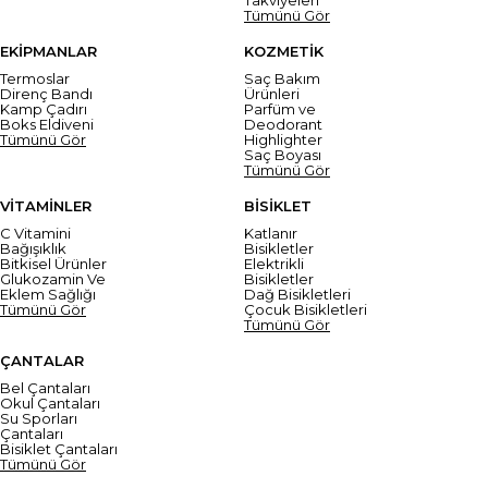
Tümünü Gör
EKİPMANLAR
KOZMETİK
Termoslar
Saç Bakım
Direnç Bandı
Ürünleri
Kamp Çadırı
Parfüm ve
Boks Eldiveni
Deodorant
Tümünü Gör
Highlighter
Saç Boyası
Tümünü Gör
VİTAMİNLER
BİSİKLET
C Vitamini
Katlanır
Bağışıklık
Bisikletler
Bitkisel Ürünler
Elektrikli
Glukozamin Ve
Bisikletler
Eklem Sağlığı
Dağ Bisikletleri
Tümünü Gör
Çocuk Bisikletleri
Tümünü Gör
ÇANTALAR
Bel Çantaları
Okul Çantaları
Su Sporları
Çantaları
Bisiklet Çantaları
Tümünü Gör