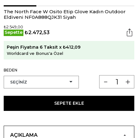
The North Face W Osito Etip Glove Kadın Outdoor
Eldiveni NF0A888QJK31 Siyah
₺2.549,00
₺2.472,53
Sepette
Peşin Fiyatına 6 Taksit x ₺412,09
Worldcard ve Bonus'a Özel
BEDEN
SEPETE EKLE
AÇIKLAMA