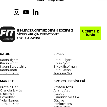
BİNLERCE ÜCRETSİZ DERS & EGZERSİZ
ÜCRETSİZ
VİDEOLARI İÇİN DEFACTOFIT
İNDİR
UYGULAMASINI
KADIN
ERKEK
Kadın Tişört
Erkek Tişört
Kadın Mont
Erkek Şort
Kadın Sweatshirt
Erkek Eşofman
Kadın Jean
Erkek Jean
Tümünü Gör
Tümünü Gör
MARKET
SPORCU BESİNLERİ
Protein Bar
Protein Tozu
Granola & Müsli
Amino Asit
Glutensiz
(BCAA)
Ekmekler
L Karnitin ve CLA
Yulaf Ezmesi
Güç ve
Tümünü Gör
Performans
Takviyeleri