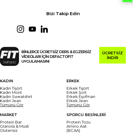
Bizi Takip Edin
BİNLERCE ÜCRETSİZ DERS & EGZERSİZ
ÜCRETSİZ
VİDEOLARI İÇİN DEFACTOFIT
İNDİR
UYGULAMASINI
KADIN
ERKEK
Kadın Tişört
Erkek Tişört
Kadın Mont
Erkek Şort
Kadın Sweatshirt
Erkek Eşofman
Kadın Jean
Erkek Jean
Tümünü Gör
Tümünü Gör
MARKET
SPORCU BESİNLERİ
Protein Bar
Protein Tozu
Granola & Müsli
Amino Asit
Glutensiz
(BCAA)