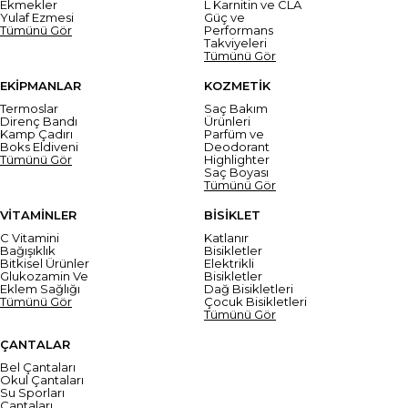
Ekmekler
L Karnitin ve CLA
Yulaf Ezmesi
Güç ve
Tümünü Gör
Performans
Takviyeleri
Tümünü Gör
EKİPMANLAR
KOZMETİK
Termoslar
Saç Bakım
Direnç Bandı
Ürünleri
Kamp Çadırı
Parfüm ve
Boks Eldiveni
Deodorant
Tümünü Gör
Highlighter
Saç Boyası
Tümünü Gör
VİTAMİNLER
BİSİKLET
C Vitamini
Katlanır
Bağışıklık
Bisikletler
Bitkisel Ürünler
Elektrikli
Glukozamin Ve
Bisikletler
Eklem Sağlığı
Dağ Bisikletleri
Tümünü Gör
Çocuk Bisikletleri
Tümünü Gör
ÇANTALAR
Bel Çantaları
Okul Çantaları
Su Sporları
Çantaları