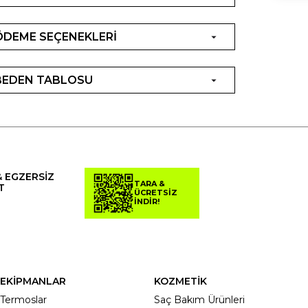
ÖDEME SEÇENEKLERİ
BEDEN TABLOSU
& EGZERSİZ
TARA &
T
ÜCRETSİZ
İNDİR!
EKİPMANLAR
KOZMETİK
Termoslar
Saç Bakım Ürünleri