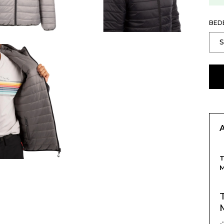
BED
T