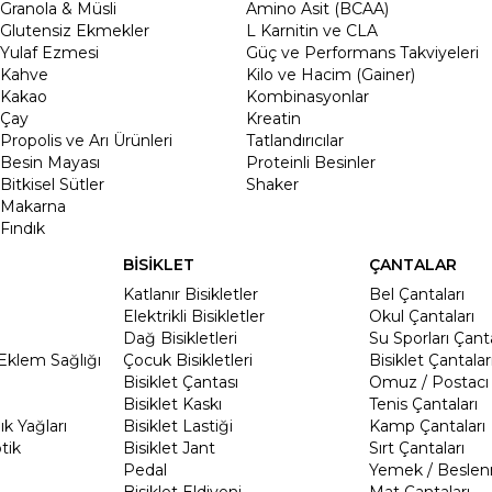
Granola & Müsli
Amino Asit (BCAA)
Glutensiz Ekmekler
L Karnitin ve CLA
Yulaf Ezmesi
Güç ve Performans Takviyeleri
Kahve
Kilo ve Hacim (Gainer)
Kakao
Kombinasyonlar
Çay
Kreatin
Propolis ve Arı Ürünleri
Tatlandırıcılar
Besin Mayası
Proteinli Besinler
Bitkisel Sütler
Shaker
Makarna
Fındık
BİSİKLET
ÇANTALAR
Katlanır Bisikletler
Bel Çantaları
Elektrikli Bisikletler
Okul Çantaları
Dağ Bisikletleri
Su Sporları Çanta
Eklem Sağlığı
Çocuk Bisikletleri
Bisiklet Çantalar
Bisiklet Çantası
Omuz / Postacı 
Bisiklet Kaskı
Tenis Çantaları
k Yağları
Bisiklet Lastiği
Kamp Çantaları
tik
Bisiklet Jant
Sırt Çantaları
Pedal
Yemek / Beslen
Bisiklet Eldiveni
Mat Çantaları