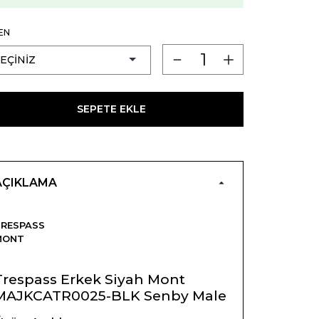
EN
SEPETE EKLE
AÇIKLAMA
RESPASS
MONT
Trespass Erkek Siyah Mont
MAJKCATR0025-BLK Senby Male