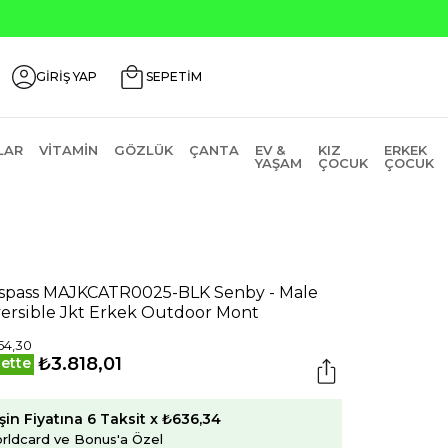
Seçili Ürünlerde ₺2000 Üzeri ₺200 İndirim Kodu: AGU
GİRİŞ YAP
SEPETİM
LAR
VITAMIN
GÖZLÜK
ÇANTA
EV &
KIZ
ERKEK
YAŞAM
ÇOCUK
ÇOCUK
spass MAJKCATR0025-BLK Senby - Male
ersible Jkt Erkek Outdoor Mont
54,30
₺3.818,01
ette
şin Fiyatına 6 Taksit x ₺636,34
rldcard ve Bonus'a Özel