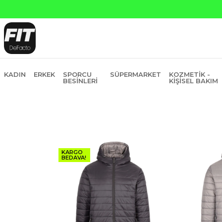
sit
KADIN
ERKEK
SPORCU
SÜPERMARKET
KOZMETIK -
BESINLERI
KIŞISEL BAKIM
KARGO
BEDAVA!