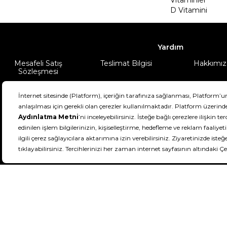
D Vitamini
Yardım
Mesafeli Satış
Teslimat Bilgisi
Hakkımız
Sözleşmesi
Şartlar & Koşullar
Ürünüm
DeFactoFIT ©️ 2022-2026. Tüm hakları sa
21
SEÇİNİZ