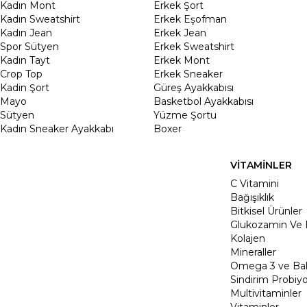
Kadın Mont
Erkek Şort
Kadın Sweatshirt
Erkek Eşofman
Kadın Jean
Erkek Jean
Spor Sütyen
Erkek Sweatshirt
Kadın Tayt
Erkek Mont
Crop Top
Erkek Sneaker
Kadin Şort
Güreş Ayakkabısı
Mayo
Basketbol Ayakkabısı
Sütyen
Yüzme Şortu
Kadın Sneaker Ayakkabı
Boxer
VİTAMİNLER
C Vitamini
Bağışıklık
Bitkisel Ürünler
Glukozamin Ve 
Kolajen
Mineraller
Omega 3 ve Balı
Sindirim Probiyo
Multivitaminler
Vitaminler