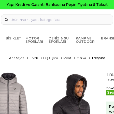
BISIKLET
MOTOR
DENIZ & SU
KAMP VE
BRANŞ
SPORLARI
SPORLARI
OUTDOOR
Ana Sayfa
Erkek
Dış Giyim
Mont
Marka
Trespass
Tre
Rev
₺5.4
Sep
Pe
Wo