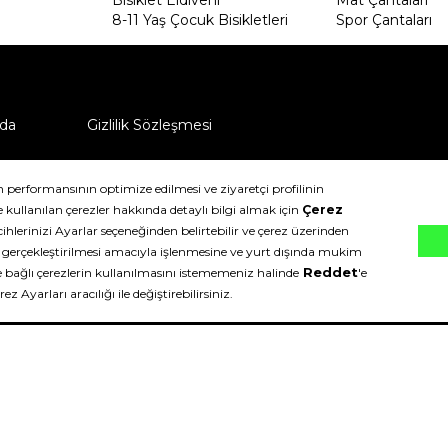
8-11 Yaş Çocuk Bisikletleri
Spor Çantaları
da
Gizlilik Sözleşmesi
ü nasıl iade edebilirim?
klıdır.