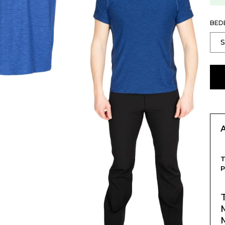
BED
T
P