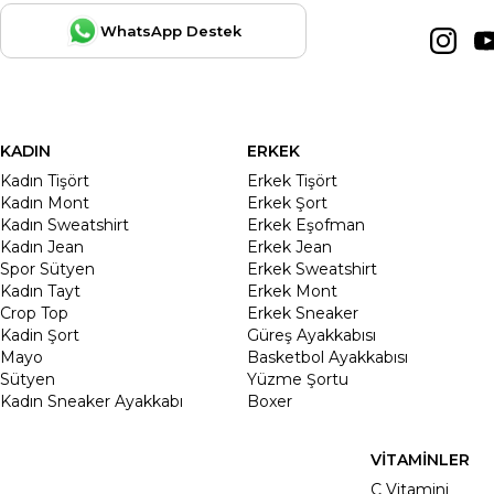
WhatsApp Destek
KADIN
ERKEK
Kadın Tişört
Erkek Tişört
Kadın Mont
Erkek Şort
Kadın Sweatshirt
Erkek Eşofman
Kadın Jean
Erkek Jean
Spor Sütyen
Erkek Sweatshirt
Kadın Tayt
Erkek Mont
Crop Top
Erkek Sneaker
Kadin Şort
Güreş Ayakkabısı
Mayo
Basketbol Ayakkabısı
Sütyen
Yüzme Şortu
Kadın Sneaker Ayakkabı
Boxer
VİTAMİNLER
C Vitamini