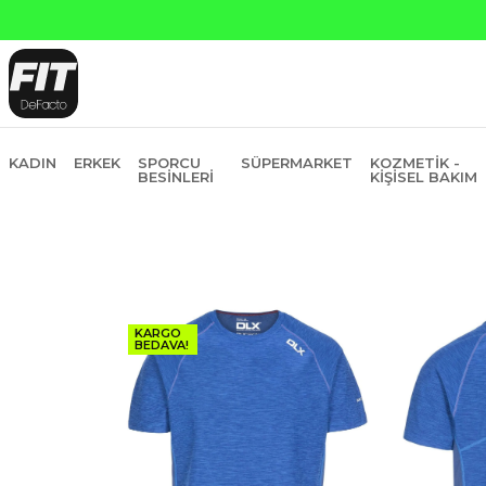
KADIN
ERKEK
SPORCU
SÜPERMARKET
KOZMETIK -
BESINLERI
KIŞISEL BAKIM
KARGO
BEDAVA!