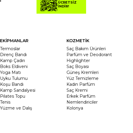
T
ÜCRETSİZ
İNDİR!
EKİPMANLAR
KOZMETİK
Termoslar
Saç Bakım Ürünleri
Direnç Bandı
Parfüm ve Deodorant
Kamp Çadırı
Highlighter
Boks Eldiveni
Saç Boyası
Yoga Matı
Güneş Kremleri
Uyku Tulumu
Yüz Temizleme
Koşu Bandı
Kadın Parfüm
Kamp Sandalyesi
Saç Kremi
Pilates Topu
Erkek Parfüm
Tenis
Nemlendiriciler
Yüzme ve Dalış
Kolonya