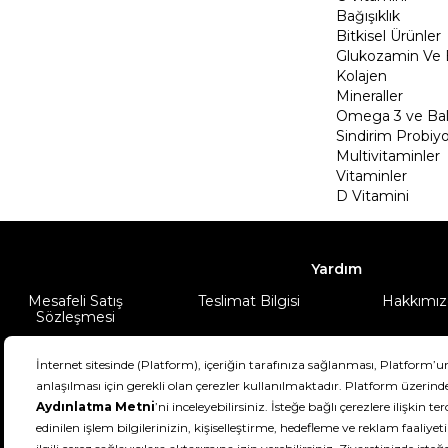
Bağışıklık
Bitkisel Ürünler
Glukozamin Ve 
Kolajen
Mineraller
Omega 3 ve Balı
Sindirim Probiyo
Multivitaminler
Vitaminler
D Vitamini
Yardım
Mesafeli Satış
Teslimat Bilgisi
Hakkımız
Sözleşmesi
Şartlar & Koşullar
Ürünüm