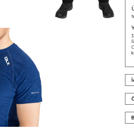
Ü
3
R
O
k