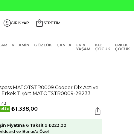
ili Ürünlerde ₺2000 Üzeri ₺200 İndirim Kodu: AGUSTOS200
GİRİŞ YAP
SEPETİM
LAR
VITAMIN
GÖZLÜK
ÇANTA
EV &
KIZ
ERKEK
YAŞAM
ÇOCUK
ÇOCUK
spass MATOTSTR0009 Cooper Dlx Active
 Erkek Tişört MATOTSTR0009-28233
1,43
₺1.338,00
ette
şin Fiyatına 6 Taksit x ₺223,00
rldcard ve Bonus'a Özel