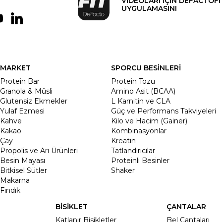
VİDEOLARI İÇİN DEFACTOFI
UYGULAMASINI
MARKET
SPORCU BESİNLERİ
Protein Bar
Protein Tozu
Granola & Müsli
Amino Asit (BCAA)
Glutensiz Ekmekler
L Karnitin ve CLA
Yulaf Ezmesi
Güç ve Performans Takviyeleri
Kahve
Kilo ve Hacim (Gainer)
Kakao
Kombinasyonlar
Çay
Kreatin
Propolis ve Arı Ürünleri
Tatlandırıcılar
Besin Mayası
Proteinli Besinler
Bitkisel Sütler
Shaker
Makarna
Fındık
BİSİKLET
ÇANTALAR
Katlanır Bisikletler
Bel Çantaları