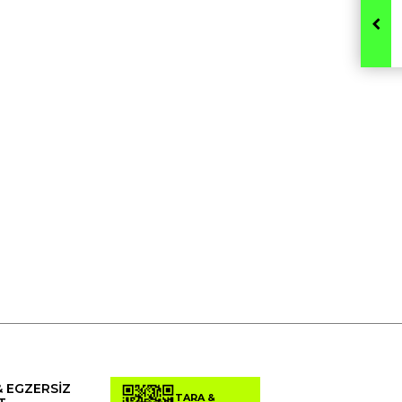
& EGZERSİZ
TARA &