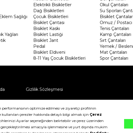
Elektrikli Bisikletler
Okul Çantaları
Dağ Bisikletleri
Su Sporları Çanta
Eklem Sağlığı
Çocuk Bisikletleri
Bisiklet Çantalar
Bisiklet Çantası
Omuz / Postacı 
Bisiklet Kaskı
Tenis Çantaları
k Yağları
Bisiklet Lastiği
Kamp Çantaları
tik
Bisiklet Jant
Sırt Çantaları
Pedal
Yemek / Beslen
Bisiklet Eldiveni
Mat Çantaları
8-11 Yaş Çocuk Bisikletleri
Spor Çantaları
da
Gizlilik Sözleşmesi
ü nasıl iade edebilirim?