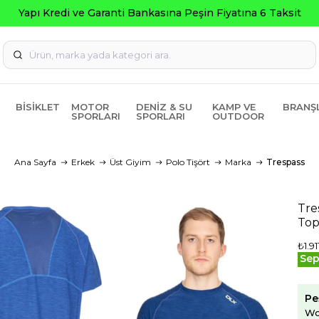
Seç
BISIKLET
MOTOR
DENIZ & SU
KAMP VE
BRANŞ
SPORLARI
SPORLARI
OUTDOOR
Ana Sayfa
Erkek
Üst Giyim
Polo Tişört
Marka
Trespass
Tre
Top
₺1.91
Sep
Pe
Wo