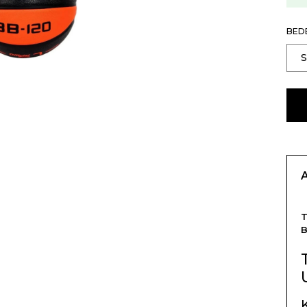
BED
B