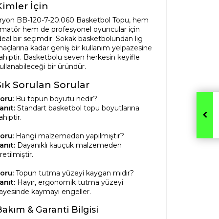
Kimler İçin
ryon BB-120-7-20.060 Basketbol Topu, hem
matör hem de profesyonel oyuncular için
deal bir seçimdir. Sokak basketbolundan lig
açlarına kadar geniş bir kullanım yelpazesine
ahiptir. Basketbolu seven herkesin keyifle
ullanabileceği bir üründür.
Sık Sorulan Sorular
oru:
Bu topun boyutu nedir?
anıt:
Standart basketbol topu boyutlarına
ahiptir.
oru:
Hangi malzemeden yapılmıştır?
anıt:
Dayanıklı kauçuk malzemeden
retilmiştir.
oru:
Topun tutma yüzeyi kaygan mıdır?
anıt:
Hayır, ergonomik tutma yüzeyi
ayesinde kaymayı engeller.
Bakım & Garanti Bilgisi