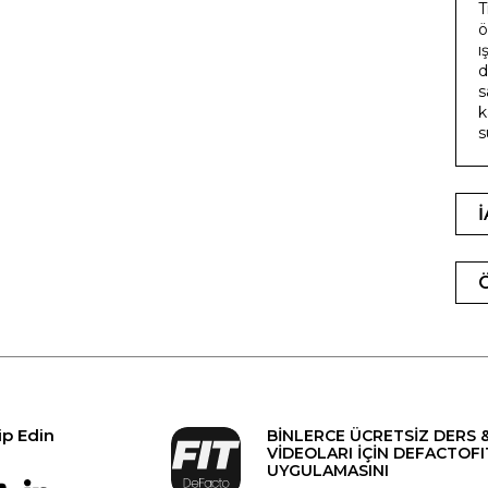
T
ö
ı
d
s
k
s
ip Edin
BİNLERCE ÜCRETSİZ DERS 
VİDEOLARI İÇİN DEFACTOFI
UYGULAMASINI