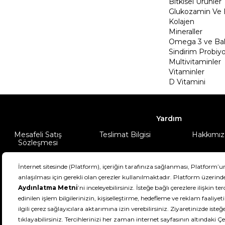
Bitkisel Ürünler
Glukozamin Ve 
Kolajen
Mineraller
Omega 3 ve Balı
Sindirim Probiyo
Multivitaminler
Vitaminler
D Vitamini
Yardım
Mesafeli Satış
Teslimat Bilgisi
Hakkımız
Sözleşmesi
Şartlar & Koşullar
Ürünüm
DeFactoFIT ©️ 2022-2026. Tüm hakları sa