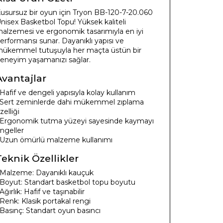
usursuz bir oyun için Tryon BB-120-7-20.060
nisex Basketbol Topu! Yüksek kaliteli
alzemesi ve ergonomik tasarımıyla en iyi
erformansı sunar. Dayanıklı yapısı ve
ükemmel tutuşuyla her maçta üstün bir
eneyim yaşamanızı sağlar.
Avantajlar
 Hafif ve dengeli yapısıyla kolay kullanım
 Sert zeminlerde dahi mükemmel zıplama
zelliği
 Ergonomik tutma yüzeyi sayesinde kaymayı
ngeller
 Uzun ömürlü malzeme kullanımı
Teknik Özellikler
 Malzeme: Dayanıklı kauçuk
 Boyut: Standart basketbol topu boyutu
 Ağırlık: Hafif ve taşınabilir
 Renk: Klasik portakal rengi
 Basınç: Standart oyun basıncı