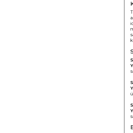
T
a
i
m
s
k
S
Y
s
S
Y
ü
S
Y
s