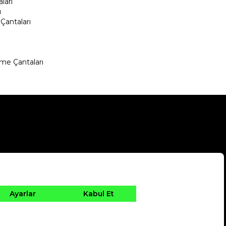
ları
ı
Çantaları
me Çantaları