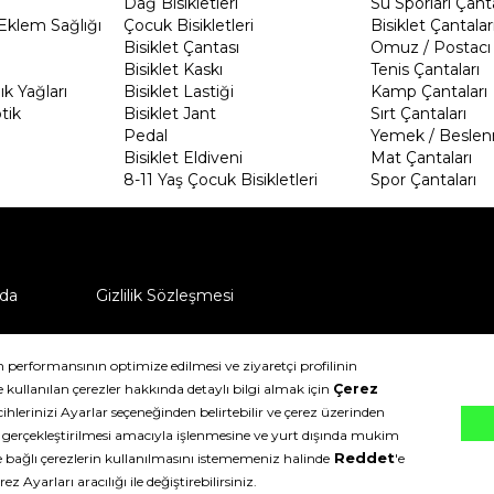
Dağ Bisikletleri
Su Sporları Çanta
Eklem Sağlığı
Çocuk Bisikletleri
Bisiklet Çantalar
Bisiklet Çantası
Omuz / Postacı 
Bisiklet Kaskı
Tenis Çantaları
k Yağları
Bisiklet Lastiği
Kamp Çantaları
tik
Bisiklet Jant
Sırt Çantaları
Pedal
Yemek / Beslen
Bisiklet Eldiveni
Mat Çantaları
8-11 Yaş Çocuk Bisikletleri
Spor Çantaları
da
Gizlilik Sözleşmesi
ü nasıl iade edebilirim?
klıdır.