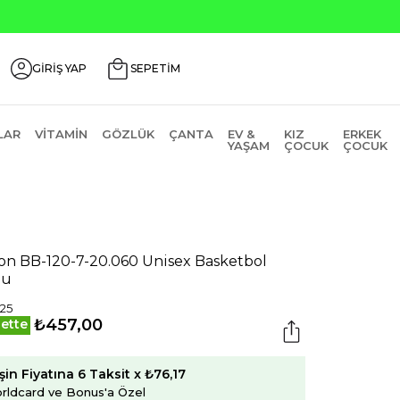
USTOS200
GİRİŞ YAP
SEPETİM
LAR
VITAMIN
GÖZLÜK
ÇANTA
EV &
KIZ
ERKEK
YAŞAM
ÇOCUK
ÇOCUK
on BB-120-7-20.060 Unisex Basketbol
pu
,25
₺457,00
ette
şin Fiyatına 6 Taksit x ₺76,17
rldcard ve Bonus'a Özel