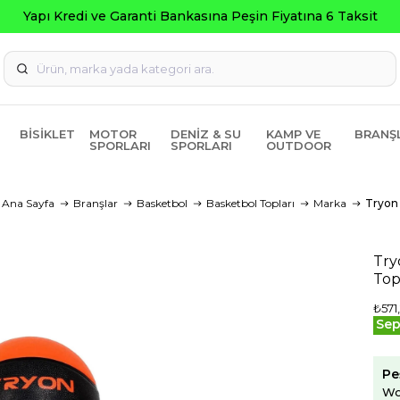
Seçili Ürünlerde ₺2000 Üzeri ₺200 İndirim Kodu: AG
BISIKLET
MOTOR
DENIZ & SU
KAMP VE
BRANŞ
SPORLARI
SPORLARI
OUTDOOR
Ana Sayfa
Branşlar
Basketbol
Basketbol Topları
Marka
Tryon
Try
To
₺571
Sep
Pe
Wo