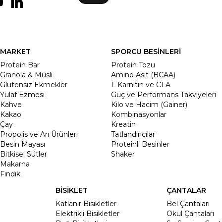
MARKET
SPORCU BESİNLERİ
Protein Bar
Protein Tozu
Granola & Müsli
Amino Asit (BCAA)
Glutensiz Ekmekler
L Karnitin ve CLA
Yulaf Ezmesi
Güç ve Performans Takviyeleri
Kahve
Kilo ve Hacim (Gainer)
Kakao
Kombinasyonlar
Çay
Kreatin
Propolis ve Arı Ürünleri
Tatlandırıcılar
Besin Mayası
Proteinli Besinler
Bitkisel Sütler
Shaker
Makarna
Fındık
BİSİKLET
ÇANTALAR
Katlanır Bisikletler
Bel Çantaları
Elektrikli Bisikletler
Okul Çantaları