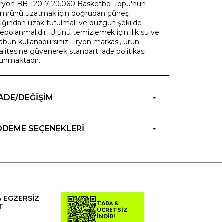
ryon BB-120-7-20.060 Basketbol Topu'nun
mrünü uzatmak için doğrudan güneş
şığından uzak tutulmalı ve düzgün şekilde
epolanmalıdır. Ürünü temizlemek için ılık su ve
abun kullanabilirsiniz. Tryon markası, ürün
alitesine güvenerek standart iade politikası
unmaktadır.
İADE/DEĞİŞİM
ÖDEME SEÇENEKLERİ
& EGZERSİZ
TARA &
T
ÜCRETSİZ
İNDİR!