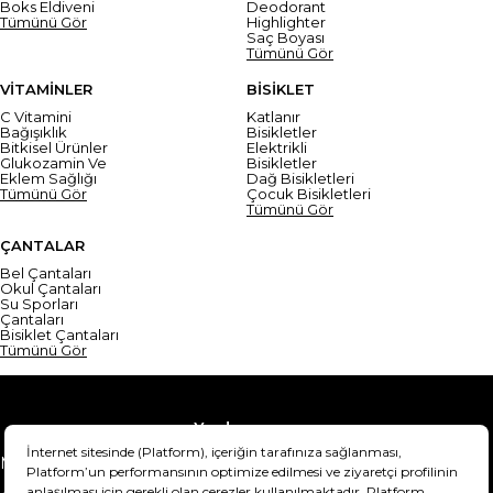
Boks Eldiveni
Deodorant
Tümünü Gör
Highlighter
Saç Boyası
Tümünü Gör
VİTAMİNLER
BİSİKLET
C Vitamini
Katlanır
Bağışıklık
Bisikletler
Bitkisel Ürünler
Elektrikli
Glukozamin Ve
Bisikletler
Eklem Sağlığı
Dağ Bisikletleri
Tümünü Gör
Çocuk Bisikletleri
Tümünü Gör
ÇANTALAR
Bel Çantaları
Okul Çantaları
Su Sporları
Çantaları
Bisiklet Çantaları
Tümünü Gör
Yardım
Mesafeli Satış Sözleşmesi
Teslimat Bilgisi