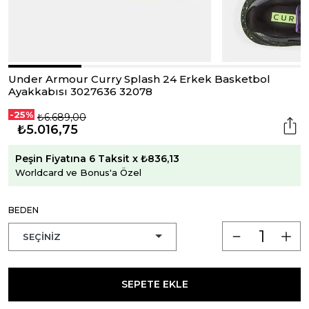
Under Armour Curry Splash 24 Erkek Basketbol
Ayakkabısı 3027636 32078
-25%
₺6.689,00
₺5.016,75
Peşin Fiyatına 6 Taksit x ₺836,13
Worldcard ve Bonus'a Özel
BEDEN
SEPETE EKLE