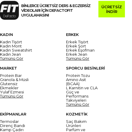
BİNLERCE ÜCRETSİZ DERS & EGZERSİZ
ÜCRETSİZ
VİDEOLARI İÇİN DEFACTOFIT
İNDİR
UYGULAMASINI
KADIN
ERKEK
Kadın Tişört
Erkek Tişört
Kadın Mont
Erkek Şort
Kadın Sweatshirt
Erkek Eşofman
Kadın Jean
Erkek Jean
Tümünü Gör
Tümünü Gör
MARKET
SPORCU BESİNLERİ
Protein Bar
Protein Tozu
Granola & Müsli
Amino Asit
Glutensiz
(BCAA)
Ekmekler
L Karnitin ve CLA
Yulaf Ezmesi
Güç ve
Tümünü Gör
Performans
Takviyeleri
Tümünü Gör
EKİPMANLAR
KOZMETİK
Termoslar
Saç Bakım
Direnç Bandı
Ürünleri
Kamp Çadırı
Parfüm ve