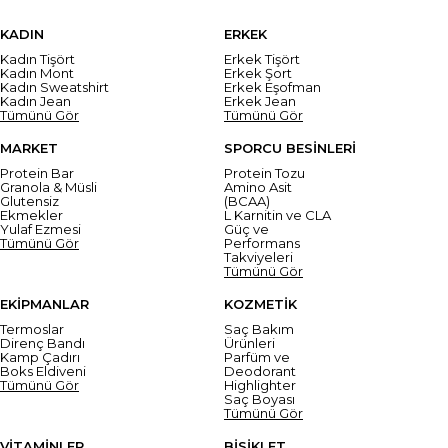
KADIN
ERKEK
Kadın Tişört
Erkek Tişört
Kadın Mont
Erkek Şort
Kadın Sweatshirt
Erkek Eşofman
Kadın Jean
Erkek Jean
Tümünü Gör
Tümünü Gör
MARKET
SPORCU BESİNLERİ
Protein Bar
Protein Tozu
Granola & Müsli
Amino Asit
Glutensiz
(BCAA)
Ekmekler
L Karnitin ve CLA
Yulaf Ezmesi
Güç ve
Tümünü Gör
Performans
Takviyeleri
Tümünü Gör
EKİPMANLAR
KOZMETİK
Termoslar
Saç Bakım
Direnç Bandı
Ürünleri
Kamp Çadırı
Parfüm ve
Boks Eldiveni
Deodorant
Tümünü Gör
Highlighter
Saç Boyası
Tümünü Gör
VİTAMİNLER
BİSİKLET