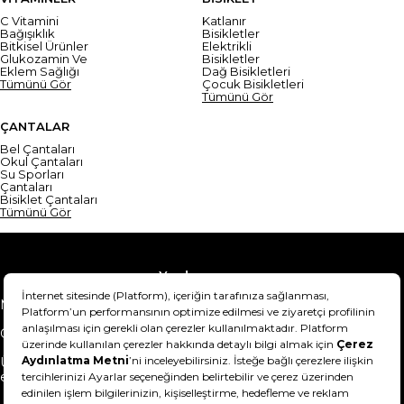
C Vitamini
Katlanır
Bağışıklık
Bisikletler
Bitkisel Ürünler
Elektrikli
Glukozamin Ve
Bisikletler
Eklem Sağlığı
Dağ Bisikletleri
Tümünü Gör
Çocuk Bisikletleri
Tümünü Gör
ÇANTALAR
Bel Çantaları
Okul Çantaları
Su Sporları
Çantaları
Bisiklet Çantaları
Tümünü Gör
Yardım
Mesafeli Satış Sözleşmesi
Teslimat Bilgisi
Gizlilik Sözleşmesi
Şartlar & Koşullar
Ürünümü nasıl iade
Hakkımızda
edebilirim?