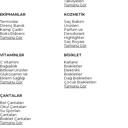
Takviyeleri
Tümünü Gör
EKİPMANLAR
KOZMETİK
Termoslar
Saç Bakım
Direnç Bandı
Ürünleri
Kamp Çadırı
Parfüm ve
Boks Eldiveni
Deodorant
Tümünü Gör
Highlighter
Saç Boyası
Tümünü Gör
VİTAMİNLER
BİSİKLET
C Vitamini
Katlanır
Bağışıklık
Bisikletler
Bitkisel Ürünler
Elektrikli
Glukozamin Ve
Bisikletler
Eklem Sağlığı
Dağ Bisikletleri
Tümünü Gör
Çocuk Bisikletleri
Tümünü Gör
ÇANTALAR
Bel Çantaları
Okul Çantaları
Su Sporları
Çantaları
Bisiklet Çantaları
Tümünü Gör