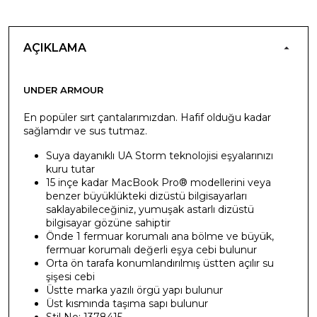
AÇIKLAMA
UNDER ARMOUR
En popüler sırt çantalarımızdan. Hafif olduğu kadar
sağlamdır ve sus tutmaz.
Suya dayanıklı UA Storm teknolojisi eşyalarınızı
kuru tutar
15 inçe kadar MacBook Pro® modellerini veya
benzer büyüklükteki dizüstü bilgisayarları
saklayabileceğiniz, yumuşak astarlı dizüstü
bilgisayar gözüne sahiptir
Önde 1 fermuar korumalı ana bölme ve büyük,
fermuar korumalı değerli eşya cebi bulunur
Orta ön tarafa konumlandırılmış üstten açılır su
şişesi cebi
Üstte marka yazılı örgü yapı bulunur
Üst kısmında taşıma sapı bulunur
Stil No: 1378415