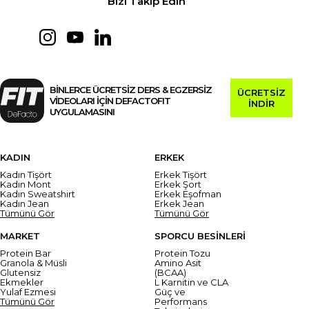
Bizi Takip Edin
BİNLERCE ÜCRETSİZ DERS & EGZERSİZ
ÜCRETSİZ
VİDEOLARI İÇİN DEFACTOFIT
İNDİR
UYGULAMASINI
KADIN
ERKEK
Kadın Tişört
Erkek Tişört
Kadın Mont
Erkek Şort
Kadın Sweatshirt
Erkek Eşofman
Kadın Jean
Erkek Jean
Tümünü Gör
Tümünü Gör
MARKET
SPORCU BESİNLERİ
Protein Bar
Protein Tozu
Granola & Müsli
Amino Asit
Glutensiz
(BCAA)
Ekmekler
L Karnitin ve CLA
Yulaf Ezmesi
Güç ve
Tümünü Gör
Performans