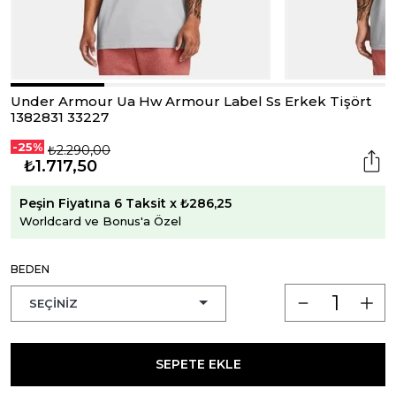
Under Armour Ua Hw Armour Label Ss Erkek Tişört
1382831 33227
-25%
₺2.290,00
₺1.717,50
Peşin Fiyatına 6 Taksit x ₺286,25
Worldcard ve Bonus'a Özel
BEDEN
SEPETE EKLE