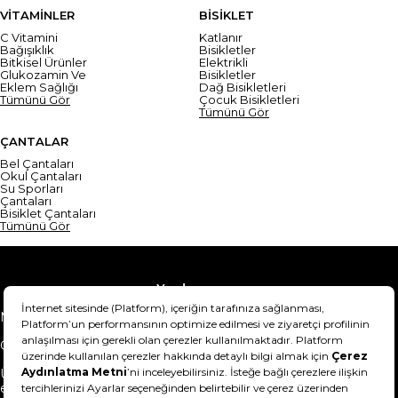
VİTAMİNLER
BİSİKLET
C Vitamini
Katlanır
Bağışıklık
Bisikletler
Bitkisel Ürünler
Elektrikli
Glukozamin Ve
Bisikletler
Eklem Sağlığı
Dağ Bisikletleri
Tümünü Gör
Çocuk Bisikletleri
Tümünü Gör
ÇANTALAR
Bel Çantaları
Okul Çantaları
Su Sporları
Çantaları
Bisiklet Çantaları
Tümünü Gör
Yardım
Mesafeli Satış Sözleşmesi
Teslimat Bilgisi
Gizlilik Sözleşmesi
Şartlar & Koşullar
Ürünümü nasıl iade
Hakkımızda
edebilirim?