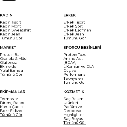
KADIN
ERKEK
Kadın Tişört
Erkek Tişört
Kadın Mont
Erkek Şort
Kadın Sweatshirt
Erkek Eşofman
Kadın Jean
Erkek Jean
Tümünü Gör
Tümünü Gör
MARKET
SPORCU BESİNLERİ
Protein Bar
Protein Tozu
Granola & Müsli
Amino Asit
Glutensiz
(BCAA)
Ekmekler
L Karnitin ve CLA
Yulaf Ezmesi
Güç ve
Tümünü Gör
Performans
Takviyeleri
Tümünü Gör
EKİPMANLAR
KOZMETİK
Termoslar
Saç Bakım
Direnç Bandı
Ürünleri
Kamp Çadırı
Parfüm ve
Boks Eldiveni
Deodorant
Tümünü Gör
Highlighter
Saç Boyası
Tümünü Gör