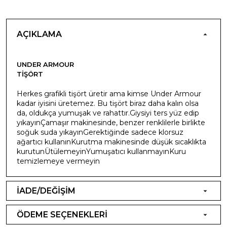
AÇIKLAMA
UNDER ARMOUR
TIŞÖRT
Herkes grafikli tişört üretir ama kimse Under Armour
kadar iyisini üretemez. Bu tişört biraz daha kalın olsa
da, oldukça yumuşak ve rahattır.Giysiyi ters yüz edip
yıkayınÇamaşır makinesinde, benzer renklilerle birlikte
soğuk suda yıkayınGerektiğinde sadece klorsuz
ağartıcı kullanınKurutma makinesinde düşük sıcaklıkta
kurutunÜtülemeyinYumuşatıcı kullanmayınKuru
temizlemeye vermeyin
İADE/DEĞİŞİM
ÖDEME SEÇENEKLERİ