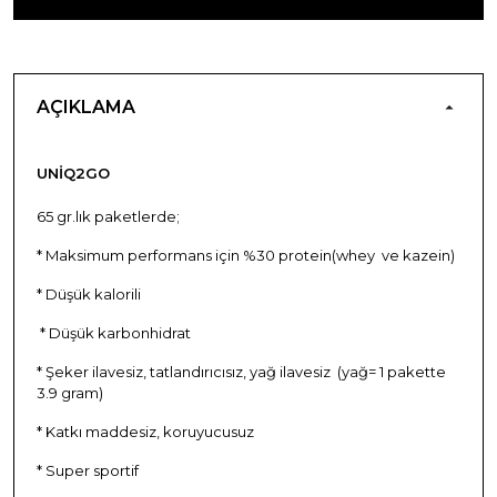
AÇIKLAMA
UNIQ2GO
65 gr.lık paketlerde;
* Maksimum performans için %30 protein(whey ve kazein)
* Düşük kalorili
* Düşük karbonhidrat
* Şeker ilavesiz, tatlandırıcısız, yağ ilavesiz (yağ= 1 pakette
3.9 gram)
* Katkı maddesiz, koruyucusuz
* Super sportif