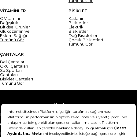
Tümünü Gör
VİTAMİNLER
BİSİKLET
C Vitamini
Katlanır
Bağışıklık
Bisikletler
Bitkisel Ürünler
Elektrikli
Glukozamin Ve
Bisikletler
Eklem Sağlığı
Dağ Bisikletleri
Tümünü Gör
Çocuk Bisikletleri
Tümünü Gör
ÇANTALAR
Bel Çantaları
Okul Çantaları
Su Sporları
Çantaları
Bisiklet Çantaları
Tümünü Gör
Yardım
Mesafeli Satış Sözleşmesi
Teslimat Bilgisi
Gizlilik Sözleşmesi
Şartlar & Koşullar
Ürünümü nasıl iade
Hakkımızda