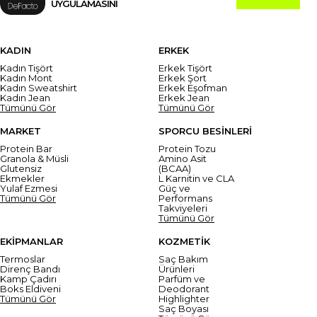
UYGULAMASINI
KADIN
ERKEK
Kadın Tişört
Erkek Tişört
Kadın Mont
Erkek Şort
Kadın Sweatshirt
Erkek Eşofman
Kadın Jean
Erkek Jean
Tümünü Gör
Tümünü Gör
MARKET
SPORCU BESİNLERİ
Protein Bar
Protein Tozu
Granola & Müsli
Amino Asit
Glutensiz
(BCAA)
Ekmekler
L Karnitin ve CLA
Yulaf Ezmesi
Güç ve
Tümünü Gör
Performans
Takviyeleri
Tümünü Gör
EKİPMANLAR
KOZMETİK
Termoslar
Saç Bakım
Direnç Bandı
Ürünleri
Kamp Çadırı
Parfüm ve
Boks Eldiveni
Deodorant
Tümünü Gör
Highlighter
Saç Boyası