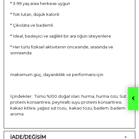
* 3-99 yaş arası herkese uygun
* Tok tutan, düşük kalorili
* Çikolata ve bademli
* İdeal, besleyici ve sağlıklı bir ara öğün isteyenlere
* Her türlü fiziksel aktivitenin öncesinde, sırasında ve
sonrasında
maksimum güç, dayanıklılık ve performans için
İçindekiler : Tümü %100 doğal olan; hurma, hurma özü, Süt
proteini konsantresi, peyniraltı suyu proteini konsantresi,
kakao kitlesi, yağsız süt tozu, kakao tozu, badem, badem
aroma
İADE/DEĞİŞİM