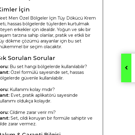
Kimler İçin
eet Men Özel Bölgeler İçin Tüy Dökücü Krem
eti, hassas bölgelerde tüylerden kurtulmak
steyen erkekler için idealdir. Yoğun ve sıkı bir
aşam tarzına sahip olanlar, pratik ve etkili bir
üy dökme çözümü arayanlar için bu set
ükemmel bir seçim olacaktır.
Sık Sorulan Sorular
oru:
Bu set hangi bölgelerde kullanılabilir?
anıt:
Özel formülü sayesinde set, hassas
ölgelerde güvenle kullanılabilir.
oru:
Kullanımı kolay mıdır?
anıt:
Evet, pratik aplikatörü sayesinde
ullanımı oldukça kolaydır.
oru:
Cildime zarar verir mi?
anıt:
Set, cildi koruyan bir formüle sahiptir ve
ilde zarar vermez.
Bakım & Garanti Bilgisi