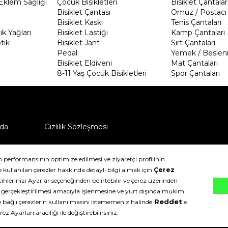
Eklem Sağlığı
Çocuk Bisikletleri
Bisiklet Çantalar
Bisiklet Çantası
Omuz / Postacı 
Bisiklet Kaskı
Tenis Çantaları
k Yağları
Bisiklet Lastiği
Kamp Çantaları
tik
Bisiklet Jant
Sırt Çantaları
Pedal
Yemek / Beslen
Bisiklet Eldiveni
Mat Çantaları
8-11 Yaş Çocuk Bisikletleri
Spor Çantaları
da
Gizlilik Sözleşmesi
ü nasıl iade edebilirim?
klıdır.