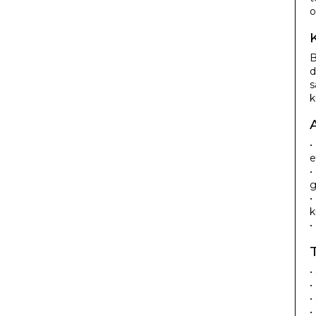
o
B
d
s
k
•
e
•
g
•
k
•
•
•
•
•