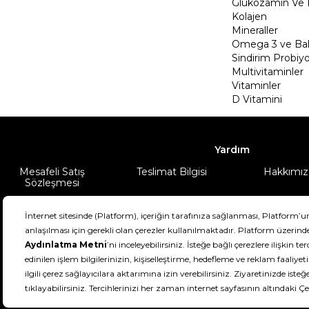
Glukozamin Ve 
Kolajen
Mineraller
Omega 3 ve Balı
Sindirim Probiyo
Multivitaminler
Vitaminler
D Vitamini
Yardım
Mesafeli Satış
Teslimat Bilgisi
Hakkımız
Sözleşmesi
Şartlar & Koşullar
Ürünüm
DeFactoFIT ©️ 2022-2026. Tüm hakları sa
11