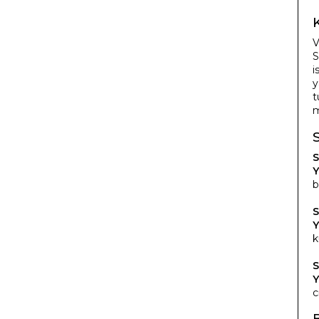
V
S
i
y
t
m
S
Y
b
S
Y
k
S
Y
c