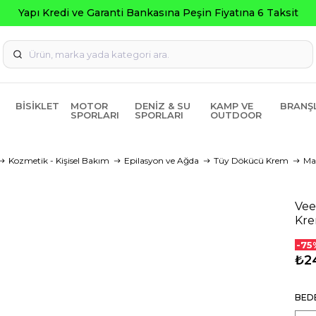
Seçili Ürünlerde ₺2000 
BISIKLET
MOTOR
DENIZ & SU
KAMP VE
BRANŞ
SPORLARI
SPORLARI
OUTDOOR
Kozmetik - Kişisel Bakım
Epilasyon ve Ağda
Tüy Dökücü Krem
Ma
Vee
Kre
-75
₺2
BED