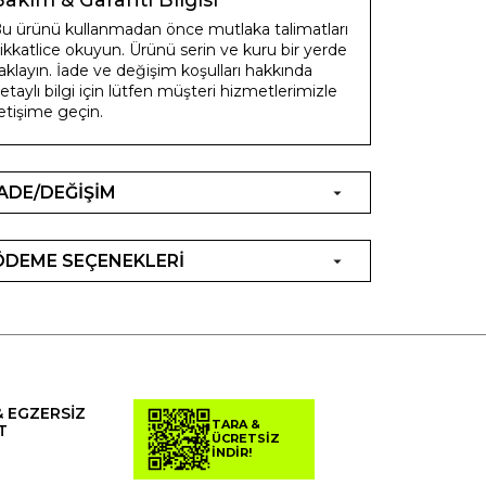
u ürünü kullanmadan önce mutlaka talimatları
ikkatlice okuyun. Ürünü serin ve kuru bir yerde
aklayın. İade ve değişim koşulları hakkında
etaylı bilgi için lütfen müşteri hizmetlerimizle
letişime geçin.
İADE/DEĞİŞİM
ÖDEME SEÇENEKLERİ
& EGZERSİZ
TARA &
T
ÜCRETSİZ
İNDİR!