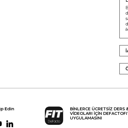
B
d
s
d
i
ip Edin
BİNLERCE ÜCRETSİZ DERS 
VİDEOLARI İÇİN DEFACTOFI
UYGULAMASINI