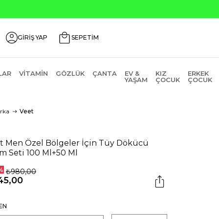
Üzeri ₺200 İndirim Kodu: AGUSTOS200
GİRİŞ YAP
SEPETİM
LAR
VITAMIN
GÖZLÜK
ÇANTA
EV &
KIZ
ERKEK
YAŞAM
ÇOCUK
ÇOCUK
rka
Veet
t Men Özel Bölgeler İçin Tüy Dökücü
m Seti 100 Ml+50 Ml
%
₺980,00
45,00
EN