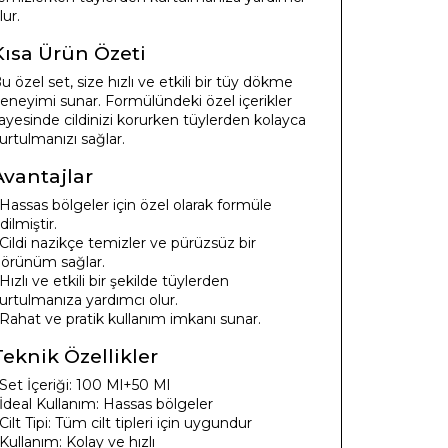
lur.
Kısa Ürün Özeti
u özel set, size hızlı ve etkili bir tüy dökme
eneyimi sunar. Formülündeki özel içerikler
ayesinde cildinizi korurken tüylerden kolayca
urtulmanızı sağlar.
Avantajlar
 Hassas bölgeler için özel olarak formüle
dilmiştir.
 Cildi nazikçe temizler ve pürüzsüz bir
örünüm sağlar.
 Hızlı ve etkili bir şekilde tüylerden
urtulmanıza yardımcı olur.
 Rahat ve pratik kullanım imkanı sunar.
Teknik Özellikler
 Set İçeriği: 100 Ml+50 Ml
 İdeal Kullanım: Hassas bölgeler
 Cilt Tipi: Tüm cilt tipleri için uygundur
 Kullanım: Kolay ve hızlı