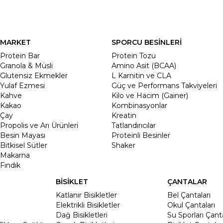
MARKET
SPORCU BESİNLERİ
Protein Bar
Protein Tozu
Granola & Müsli
Amino Asit (BCAA)
Glutensiz Ekmekler
L Karnitin ve CLA
Yulaf Ezmesi
Güç ve Performans Takviyeleri
Kahve
Kilo ve Hacim (Gainer)
Kakao
Kombinasyonlar
Çay
Kreatin
Propolis ve Arı Ürünleri
Tatlandırıcılar
Besin Mayası
Proteinli Besinler
Bitkisel Sütler
Shaker
Makarna
Fındık
BİSİKLET
ÇANTALAR
Katlanır Bisikletler
Bel Çantaları
Elektrikli Bisikletler
Okul Çantaları
Dağ Bisikletleri
Su Sporları Çanta