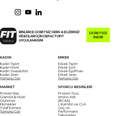
BİNLERCE ÜCRETSİZ DERS & EGZERSİZ
ÜCRETSİZ
VİDEOLARI İÇİN DEFACTOFIT
İNDİR
UYGULAMASINI
KADIN
ERKEK
Kadın Tişört
Erkek Tişört
Kadın Mont
Erkek Şort
Kadın Sweatshirt
Erkek Eşofman
Kadın Jean
Erkek Jean
Tümünü Gör
Tümünü Gör
MARKET
SPORCU BESİNLERİ
Protein Bar
Protein Tozu
Granola & Müsli
Amino Asit
Glutensiz
(BCAA)
Ekmekler
L Karnitin ve CLA
Yulaf Ezmesi
Güç ve
Tümünü Gör
Performans
Takviyeleri