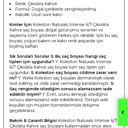
Renk: Çikolata Kahve
Formül: Doğal içeriklerle zenginleştirilmiş
Kalıcılık: Uzun süre kalıcı
Kimler İçin
Koleston Naturals Intense 6/7 Çikolata
Kahve saç boyası, doğal görünümü sevenler ve
saçlarına özen gösteren herkes için idealdir. İşte bu saç
boyası, yoğun bakım ve kalıcı renk arayanlar için
biçilmiş kaftan.
Sık Sorulan Sorular
S: Bu saç boyası hangi saç
tipleri için uygundur?
Y: Koleston Naturals Intense
6/7 Çikolata Kahve saç boyası tüm saç tipleri için
uygundur.
S: Koleston saç boyası cildime zarar verir
mi?
Y: Wella Koleston saç boyaları dermatolojik olarak
test edilmiş ve cilde zarar vermediği kanıtlanmıştır.
S:
Saç rengimde istediğim sonucu alamazsam iade
edebilir miyim?
Y: Evet, ürünü deneyip istediğiniz
sonucu alamazsanız iade edebilirsiniz. Detaylı iade
koşulları için müşteri hizmetlerimizle iletişime
geçebilirsiniz.
Bakım & Garanti Bilgisi
Koleston Naturals Intense 6/7
Çikolata Kahve saç boyasını kullanmadan önce alerji