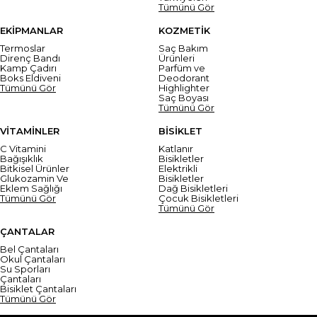
Tümünü Gör
EKİPMANLAR
KOZMETİK
Termoslar
Saç Bakım
Direnç Bandı
Ürünleri
Kamp Çadırı
Parfüm ve
Boks Eldiveni
Deodorant
Tümünü Gör
Highlighter
Saç Boyası
Tümünü Gör
VİTAMİNLER
BİSİKLET
C Vitamini
Katlanır
Bağışıklık
Bisikletler
Bitkisel Ürünler
Elektrikli
Glukozamin Ve
Bisikletler
Eklem Sağlığı
Dağ Bisikletleri
Tümünü Gör
Çocuk Bisikletleri
Tümünü Gör
ÇANTALAR
Bel Çantaları
Okul Çantaları
Su Sporları
Çantaları
Bisiklet Çantaları
Tümünü Gör