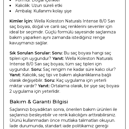
Kalıcılık: Uzun süreli etki
Ambalaj: Kullanımı kolay şişe
Kimler İçin:
Wella Koleston Naturals Intense 8/0 Sarı
saç boyası, doğal ve canlı saç renklerini sevenler için
ideal bir seçimdir. Güçlü formülü sayesinde saçlarınıza
bakım yaparken aynı zamanda istediğiniz renge
kavuşmanızı sağlar.
Sık Sorulan Sorular:
Soru:
Bu saç boyası hangi saç
tipleri için uygundur?
Yanıt:
Wella Koleston Naturals
Intense 8/0 Sarı saç boyası, tüm saç tipleri için
uygundur.
Soru:
Saç rengim ne kadar süre kalıcı olur?
Yanıt:
Kalıcılık, saç tipi ve bakım alışkanlıklarına bağlı
olarak değişebilir.
Soru:
Kaç uygulama için yeterli
miktar vardır?
Yanıt:
Ortalama olarak, bir şişe saç boyası
2 uygulama için yeterlidir.
Bakım & Garanti Bilgisi
Saçlarınızı boyadıktan sonra, önerilen bakım ürünleri ile
saçlarınızı besleyebilir ve renk kalıcılığını arttırabilirsiniz.
Ürünü kullanmadan önce mutlaka talimatları okuyun.
İade durumunda, standart iade politikamız gereği