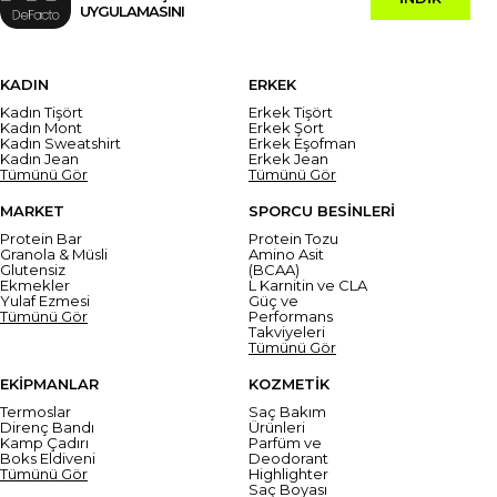
UYGULAMASINI
KADIN
ERKEK
Kadın Tişört
Erkek Tişört
Kadın Mont
Erkek Şort
Kadın Sweatshirt
Erkek Eşofman
Kadın Jean
Erkek Jean
Tümünü Gör
Tümünü Gör
MARKET
SPORCU BESİNLERİ
Protein Bar
Protein Tozu
Granola & Müsli
Amino Asit
Glutensiz
(BCAA)
Ekmekler
L Karnitin ve CLA
Yulaf Ezmesi
Güç ve
Tümünü Gör
Performans
Takviyeleri
Tümünü Gör
EKİPMANLAR
KOZMETİK
Termoslar
Saç Bakım
Direnç Bandı
Ürünleri
Kamp Çadırı
Parfüm ve
Boks Eldiveni
Deodorant
Tümünü Gör
Highlighter
Saç Boyası