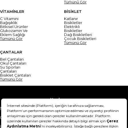
Tümünü Gör
VİTAMİNLER
BİSİKLET
C Vitamini
Katlanır
Bağışıklık
Bisikletler
Bitkisel Ürünler
Elektrikli
Glukozamin Ve
Bisikletler
Eklem Sağlığı
Dağ Bisikletleri
Tümünü Gör
Çocuk Bisikletleri
Tümünü Gör
ÇANTALAR
Bel Çantaları
Okul Çantaları
Su Sporları
Çantaları
Bisiklet Çantaları
Tümünü Gör
Yardım
Mesafeli Satış Sözleşmesi
Teslimat Bilgisi
Gizlilik Sözleşmesi
Şartlar & Koşullar
Ürünümü nasıl iade
Hakkımızda