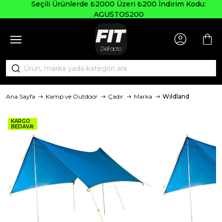
Seçili Ürünlerde ₺2000 Üzeri ₺200 İndirim Kodu:
AGUSTOS200
Ana Sayfa
Kamp ve Outdoor
Çadır
Marka
Wildland
KARGO
BEDAVA!