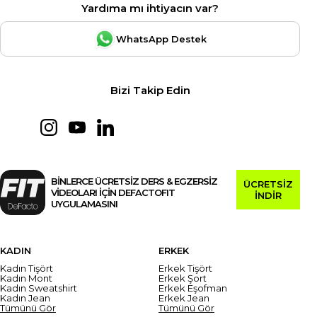
Yardıma mı ihtiyacın var?
WhatsApp Destek
Bizi Takip Edin
BİNLERCE ÜCRETSİZ DERS & EGZERSİZ
ÜCRETSİZ
VİDEOLARI İÇİN DEFACTOFIT
İNDİR
UYGULAMASINI
KADIN
ERKEK
Kadın Tişört
Erkek Tişört
Kadın Mont
Erkek Şort
Kadın Sweatshirt
Erkek Eşofman
Kadın Jean
Erkek Jean
Tümünü Gör
Tümünü Gör