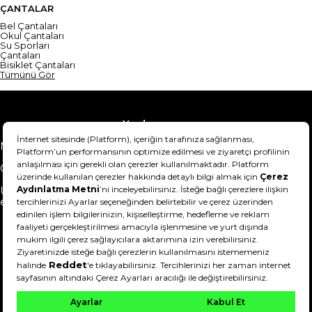
ÇANTALAR
Bel Çantaları
Okul Çantaları
Su Sporları
Çantaları
Bisiklet Çantaları
Tümünü Gör
Yardım
Mesafeli Satış Sözleşmesi
Teslimat Bilgisi
Gizlilik Sözleşmesi
Şartlar & Koşullar
Ürünümü nasıl iade
Hakkımızda
edebilirim?
DeFactoFIT ©️ 2022-2026. Tüm hakları saklıdır.