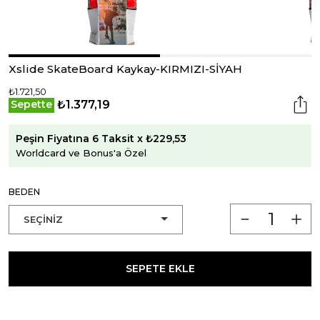
Xslide SkateBoard Kaykay-KIRMIZI-SİYAH
₺1.721,50
₺1.377,19
Sepette
Peşin Fiyatına 6 Taksit x ₺229,53
Worldcard ve Bonus'a Özel
BEDEN
SEPETE EKLE