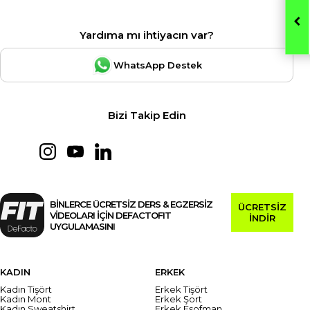
Yardıma mı ihtiyacın var?
WhatsApp Destek
Bizi Takip Edin
BİNLERCE ÜCRETSİZ DERS & EGZERSİZ
ÜCRETSİZ
VİDEOLARI İÇİN DEFACTOFIT
İNDİR
UYGULAMASINI
KADIN
ERKEK
Kadın Tişört
Erkek Tişört
Kadın Mont
Erkek Şort
Kadın Sweatshirt
Erkek Eşofman