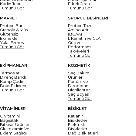
Kadın Jean
Erkek Jean
Tümünü Gör
Tümünü Gör
MARKET
SPORCU BESİNLERİ
Protein Bar
Protein Tozu
Granola & Müsli
Amino Asit
Glutensiz
(BCAA)
Ekmekler
L Karnitin ve CLA
Yulaf Ezmesi
Güç ve
Tümünü Gör
Performans
Takviyeleri
Tümünü Gör
EKİPMANLAR
KOZMETİK
Termoslar
Saç Bakım
Direnç Bandı
Ürünleri
Kamp Çadırı
Parfüm ve
Boks Eldiveni
Deodorant
Tümünü Gör
Highlighter
Saç Boyası
Tümünü Gör
VİTAMİNLER
BİSİKLET
C Vitamini
Katlanır
Bağışıklık
Bisikletler
Bitkisel Ürünler
Elektrikli
Glukozamin Ve
Bisikletler
Eklem Sağlığı
Dağ Bisikletleri