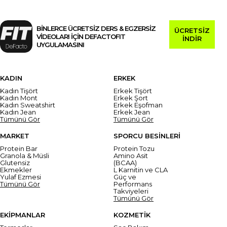
BİNLERCE ÜCRETSİZ DERS & EGZERSİZ
ÜCRETSİZ
VİDEOLARI İÇİN DEFACTOFIT
İNDİR
UYGULAMASINI
KADIN
ERKEK
Kadın Tişört
Erkek Tişört
Kadın Mont
Erkek Şort
Kadın Sweatshirt
Erkek Eşofman
Kadın Jean
Erkek Jean
Tümünü Gör
Tümünü Gör
MARKET
SPORCU BESİNLERİ
Protein Bar
Protein Tozu
Granola & Müsli
Amino Asit
Glutensiz
(BCAA)
Ekmekler
L Karnitin ve CLA
Yulaf Ezmesi
Güç ve
Tümünü Gör
Performans
Takviyeleri
Tümünü Gör
EKİPMANLAR
KOZMETİK