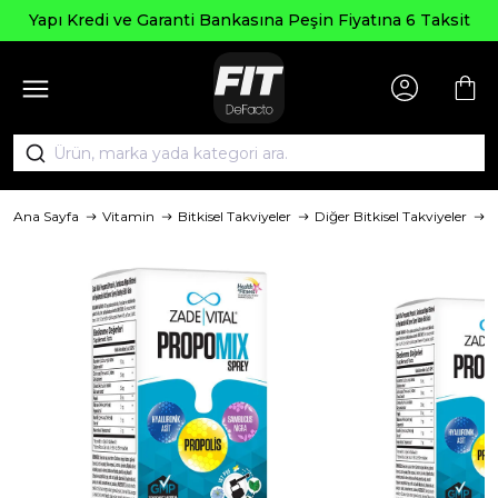
Seçi
edi ve Garanti Bankasına Peşin Fiyatına 6 Taksit
Ana Sayfa
Vitamin
Bitkisel Takviyeler
Diğer Bitkisel Takviyeler