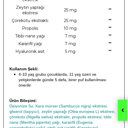
Zeytin yaprağı
25 mg
**
ekstresi
Çörekotu ekstraktı
25 mg
**
Propolis
10 mg
**
Tıbbi nane yağı
7 mg
**
Karanfil yağı
7 mg
**
Hyaluronik asit
5 mg
**
Kullanım Şekli:
4-10 yaş grubu çocuklarda, 11 yaş üzeri ve
yetişkinlerde günde 5 defa, birer puf kullanılması
önerilir.
Ürün Bileşimi:
Deiyonize Su, Kara mürver (Sambucus nigra) ekstresi,
gliserol (taşıyıcı), zeytin yaprağı (Olea europea L) ekstresi,
çörekotu (Nigella sativa) ekstraktı, propolis ekstresi, tıbbi
nane (Mentha piperita) yağı, karanfil (Eugenia
caryophyllata) yağı), sitrik asit (asitlik düzenleyici),