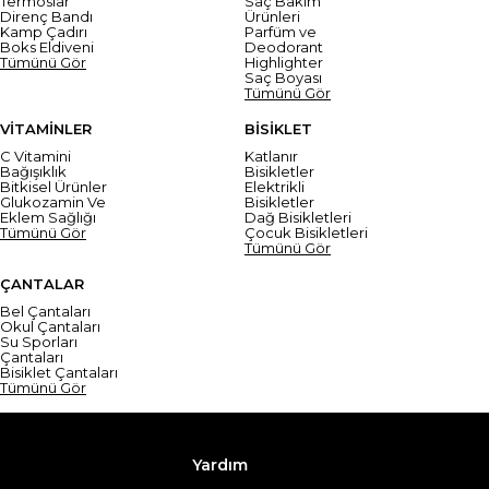
Termoslar
Saç Bakım
Direnç Bandı
Ürünleri
Kamp Çadırı
Parfüm ve
Boks Eldiveni
Deodorant
Tümünü Gör
Highlighter
Saç Boyası
Tümünü Gör
VİTAMİNLER
BİSİKLET
C Vitamini
Katlanır
Bağışıklık
Bisikletler
Bitkisel Ürünler
Elektrikli
Glukozamin Ve
Bisikletler
Eklem Sağlığı
Dağ Bisikletleri
Tümünü Gör
Çocuk Bisikletleri
Tümünü Gör
ÇANTALAR
Bel Çantaları
Okul Çantaları
Su Sporları
Çantaları
Bisiklet Çantaları
Tümünü Gör
Yardım