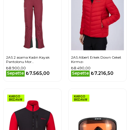
2AS 2 asama Kadın Kayak
2AS Albert Erkek Down Ceket
Pantolonu Mor
Kırmızı
2ASWASA00920230042023
₺8.900,00
₺8.490,00
₺7.565,00
₺7.216,50
Sepette
Sepette
KARGO
KARGO
BEDAVA!
BEDAVA!