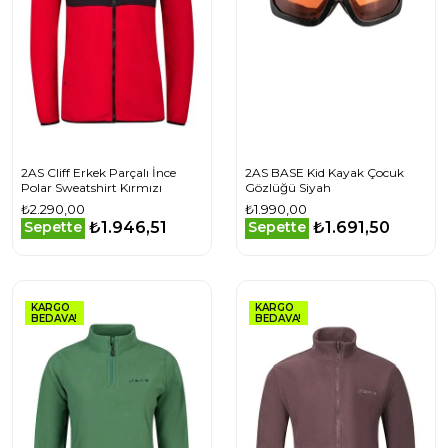
2AS Cliff Erkek Parçalı İnce
2AS BASE Kid Kayak Çocuk
Polar Sweatshirt Kırmızı
Gözlüğü Siyah
₺2.290,00
₺1.990,00
₺1.946,51
₺1.691,50
Sepette
Sepette
KARGO
KARGO
BEDAVA!
BEDAVA!