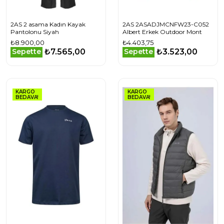
2AS 2 asama Kadın Kayak
2AS 2ASADJMCNFW23-C052
Pantolonu Siyah
Albert Erkek Outdoor Mont
₺8.900,00
₺4.403,75
₺7.565,00
₺3.523,00
Sepette
Sepette
KARGO
KARGO
BEDAVA!
BEDAVA!