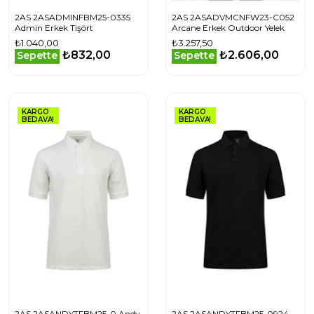
2AS 2ASADMINFBM25-0335
2AS 2ASADVMCNFW23-C052
Admin Erkek Tişört
Arcane Erkek Outdoor Yelek
₺1.040,00
₺3.257,50
₺832,00
₺2.606,00
Sepette
Sepette
KARGO
KARGO
BEDAVA!
BEDAVA!
2AS 2ASANDYTFBM25-0 Andy
2AS 2ASANDYTFBM25-0924