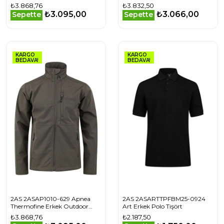
Ceket
Ceket
₺3.868,76
₺3.832,50
₺3.095,00
₺3.066,00
Sepette
Sepette
KARGO
KARGO
BEDAVA!
BEDAVA!
2AS 2ASAP1010-629 Apnea
2AS 2ASARTTPFBM25-0924
Thermofine Erkek Outdoor
Art Erkek Polo Tişört
Ceket
₺3.868,76
₺2.187,50