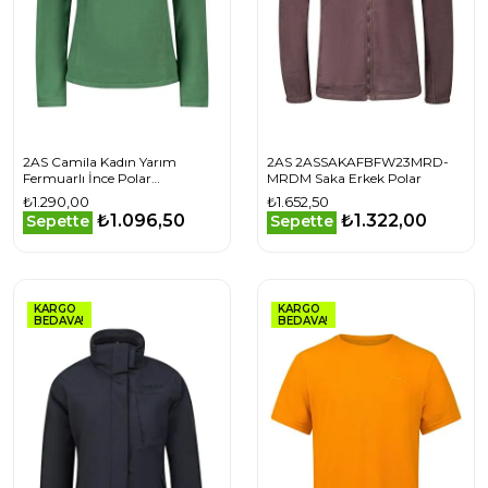
2AS Camila Kadın Yarım
2AS 2ASSAKAFBFW23MRD-
Fermuarlı İnce Polar
MRDM Saka Erkek Polar
Sweatshirt Yeşil
₺1.290,00
₺1.652,50
₺1.096,50
₺1.322,00
Sepette
Sepette
KARGO
KARGO
BEDAVA!
BEDAVA!