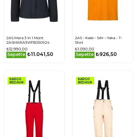
2AS Mara 3 In 1 Mont
2AS - Kalei - Sıfır - Yaka - T-
2ASMARA3WFB250924
Shirt
₺12.990,00
₺1.090,00
₺11.041,50
₺926,50
Sepette
Sepette
KARGO
KARGO
BEDAVA!
BEDAVA!