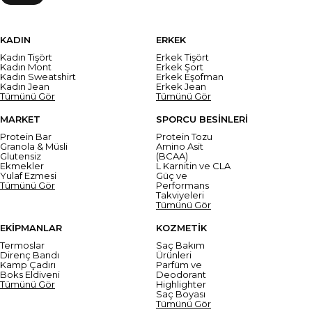
KADIN
ERKEK
Kadın Tişört
Erkek Tişört
Kadın Mont
Erkek Şort
Kadın Sweatshirt
Erkek Eşofman
Kadın Jean
Erkek Jean
Tümünü Gör
Tümünü Gör
MARKET
SPORCU BESİNLERİ
Protein Bar
Protein Tozu
Granola & Müsli
Amino Asit
Glutensiz
(BCAA)
Ekmekler
L Karnitin ve CLA
Yulaf Ezmesi
Güç ve
Tümünü Gör
Performans
Takviyeleri
Tümünü Gör
EKİPMANLAR
KOZMETİK
Termoslar
Saç Bakım
Direnç Bandı
Ürünleri
Kamp Çadırı
Parfüm ve
Boks Eldiveni
Deodorant
Tümünü Gör
Highlighter
Saç Boyası
Tümünü Gör