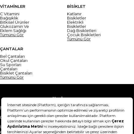
VİTAMİNLER
BİSİKLET
C Vitamini
Katlanır
Bağışıklık
Bisikletler
Bitkisel Ürünler
Elektrikli
Glukozamin Ve
Bisikletler
Eklem Sağlığı
Dağ Bisikletleri
Tümünü Gör
Çocuk Bisikletleri
Tümünü Gör
ÇANTALAR
Bel Çantaları
Okul Çantaları
Su Sporları
Çantaları
Bisiklet Çantaları
Tümünü Gör
Yardım
Mesafeli Satış Sözleşmesi
Teslimat Bilgisi
Gizlilik Sözleşmesi
Şartlar & Koşullar
Ürünümü nasıl iade
Hakkımızda
edebilirim?