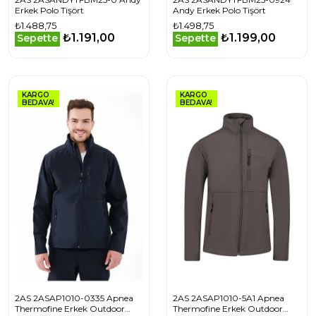
Erkek Polo Tişört
Andy Erkek Polo Tişört
₺1.488,75
₺1.498,75
₺1.191,00
₺1.199,00
Sepette
Sepette
KARGO
KARGO
BEDAVA!
BEDAVA!
2AS 2ASAP1010-0335 Apnea
2AS 2ASAP1010-5A1 Apnea
Thermofine Erkek Outdoor
Thermofine Erkek Outdoor