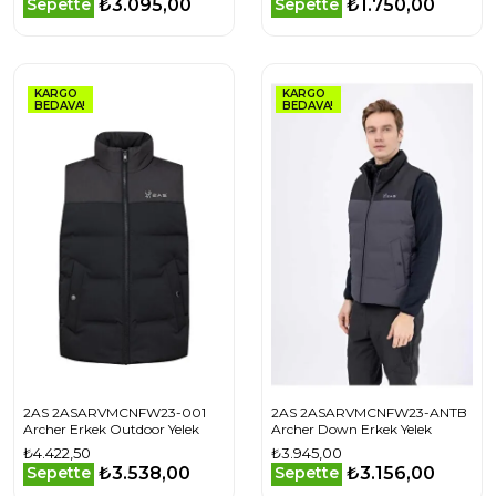
₺3.095,00
₺1.750,00
Sepette
Sepette
KARGO
KARGO
BEDAVA!
BEDAVA!
2AS 2ASARVMCNFW23-001
2AS 2ASARVMCNFW23-ANTB
Archer Erkek Outdoor Yelek
Archer Down Erkek Yelek
₺4.422,50
₺3.945,00
₺3.538,00
₺3.156,00
Sepette
Sepette