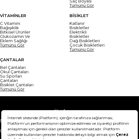
Saç Boyası
Tümünü Gör
VİTAMİNLER
BİSİKLET
C Vitamini
Katlanır
Bağışıklık
Bisikletler
Bitkisel Ürünler
Elektrikli
Glukozamin Ve
Bisikletler
Eklem Sağlığı
Dağ Bisikletleri
Tümünü Gör
Çocuk Bisikletleri
Tümünü Gör
ÇANTALAR
Bel Çantaları
Okul Çantaları
Su Sporları
Çantaları
Bisiklet Çantaları
Tümünü Gör
Yardım
Mesafeli Satış Sözleşmesi
Teslimat Bilgisi
Gizlilik Sözleşmesi
Şartlar & Koşullar