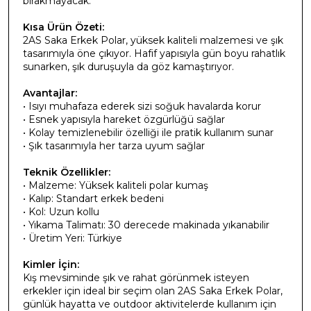
bırakmayacak.
Kısa Ürün Özeti:
2AS Saka Erkek Polar, yüksek kaliteli malzemesi ve şık
tasarımıyla öne çıkıyor. Hafif yapısıyla gün boyu rahatlık
sunarken, şık duruşuyla da göz kamaştırıyor.
Avantajlar:
• Isıyı muhafaza ederek sizi soğuk havalarda korur
• Esnek yapısıyla hareket özgürlüğü sağlar
• Kolay temizlenebilir özelliği ile pratik kullanım sunar
• Şık tasarımıyla her tarza uyum sağlar
Teknik Özellikler:
• Malzeme: Yüksek kaliteli polar kumaş
• Kalıp: Standart erkek bedeni
• Kol: Uzun kollu
• Yıkama Talimatı: 30 derecede makinada yıkanabilir
• Üretim Yeri: Türkiye
Kimler İçin:
Kış mevsiminde şık ve rahat görünmek isteyen
erkekler için ideal bir seçim olan 2AS Saka Erkek Polar,
günlük hayatta ve outdoor aktivitelerde kullanım için