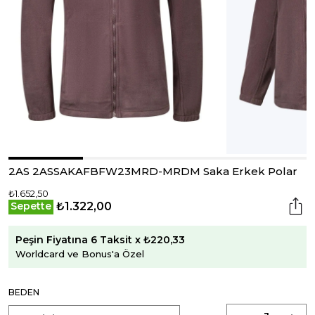
2AS 2ASSAKAFBFW23MRD-MRDM Saka Erkek Polar
₺1.652,50
₺1.322,00
Sepette
Peşin Fiyatına 6 Taksit x ₺220,33
Worldcard ve Bonus'a Özel
BEDEN