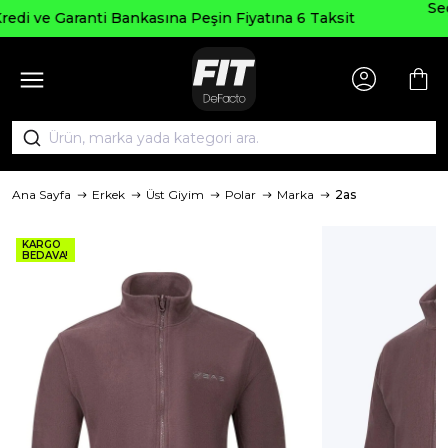
Seçili Ürünlerde ₺2000 Üzeri ₺200 İndir
na 6 Taksit
AGUSTOS200
Ana Sayfa
Erkek
Üst Giyim
Polar
Marka
2as
KARGO
BEDAVA!