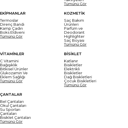
Tümünü Gör
EKİPMANLAR
KOZMETİK
Termoslar
Saç Bakım
Direnç Bandı
Ürünleri
Kamp Çadırı
Parfüm ve
Boks Eldiveni
Deodorant
Tümünü Gör
Highlighter
Saç Boyası
Tümünü Gör
VİTAMİNLER
BİSİKLET
C Vitamini
Katlanır
Bağışıklık
Bisikletler
Bitkisel Ürünler
Elektrikli
Glukozamin Ve
Bisikletler
Eklem Sağlığı
Dağ Bisikletleri
Tümünü Gör
Çocuk Bisikletleri
Tümünü Gör
ÇANTALAR
Bel Çantaları
Okul Çantaları
Su Sporları
Çantaları
Bisiklet Çantaları
Tümünü Gör