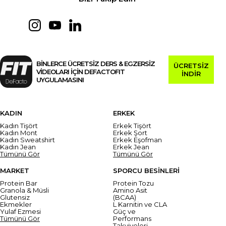
BİNLERCE ÜCRETSİZ DERS & EGZERSİZ
ÜCRETSİZ
VİDEOLARI İÇİN DEFACTOFIT
İNDİR
UYGULAMASINI
KADIN
ERKEK
Kadın Tişört
Erkek Tişört
Kadın Mont
Erkek Şort
Kadın Sweatshirt
Erkek Eşofman
Kadın Jean
Erkek Jean
Tümünü Gör
Tümünü Gör
MARKET
SPORCU BESİNLERİ
Protein Bar
Protein Tozu
Granola & Müsli
Amino Asit
Glutensiz
(BCAA)
Ekmekler
L Karnitin ve CLA
Yulaf Ezmesi
Güç ve
Tümünü Gör
Performans
Takviyeleri