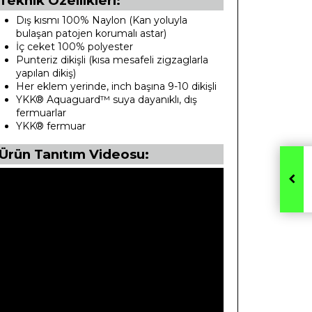
Teknik Özellikleri:
Dış kısmı 100% Naylon (Kan yoluyla
bulaşan patojen korumalı astar)
İç ceket 100% polyester
Punteriz dikişli (kısa mesafeli zigzaglarla
yapılan dikiş)
Her eklem yerinde, inch başına 9-10 dikişli
YKK® Aquaguard™ suya dayanıklı, dış
fermuarlar
YKK® fermuar
Ürün Tanıtım Videosu: