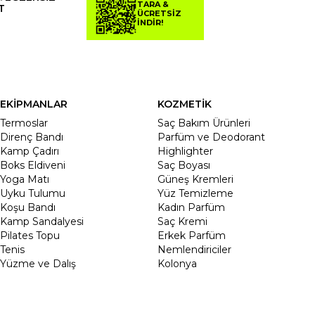
TARA &
T
ÜCRETSİZ
İNDİR!
EKİPMANLAR
KOZMETİK
Termoslar
Saç Bakım Ürünleri
Direnç Bandı
Parfüm ve Deodorant
Kamp Çadırı
Highlighter
Boks Eldiveni
Saç Boyası
Yoga Matı
Güneş Kremleri
Uyku Tulumu
Yüz Temizleme
Koşu Bandı
Kadın Parfüm
Kamp Sandalyesi
Saç Kremi
Pilates Topu
Erkek Parfüm
Tenis
Nemlendiriciler
Yüzme ve Dalış
Kolonya