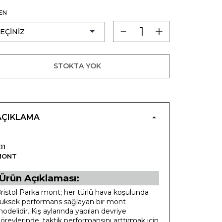
EN
STOKTA YOK
AÇIKLAMA
.11
MONT
Ürün Açıklaması:
ristol Parka mont; her türlü hava koşulunda
üksek performans sağlayan bir mont
odelidir. Kış aylarında yapılan devriye
örevlerinde, taktik performansını arttırmak için