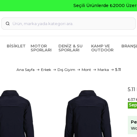
Seçili Ürünlerde ₺2000 Üzeri ₺200 İndirim Kodu: AGUSTOS20
BISIKLET
MOTOR
DENIZ & SU
KAMP VE
BRANŞ
SPORLARI
SPORLARI
OUTDOOR
Ana Sayfa
Erkek
Dış Giyim
Mont
Marka
5.11
5.1
₺37.
Sep
Pe
Wo