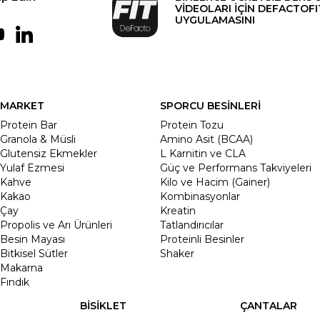
VİDEOLARI İÇİN DEFACTOFI
UYGULAMASINI
MARKET
SPORCU BESİNLERİ
Protein Bar
Protein Tozu
Granola & Müsli
Amino Asit (BCAA)
Glutensiz Ekmekler
L Karnitin ve CLA
Yulaf Ezmesi
Güç ve Performans Takviyeleri
Kahve
Kilo ve Hacim (Gainer)
Kakao
Kombinasyonlar
Çay
Kreatin
Propolis ve Arı Ürünleri
Tatlandırıcılar
Besin Mayası
Proteinli Besinler
Bitkisel Sütler
Shaker
Makarna
Fındık
BİSİKLET
ÇANTALAR