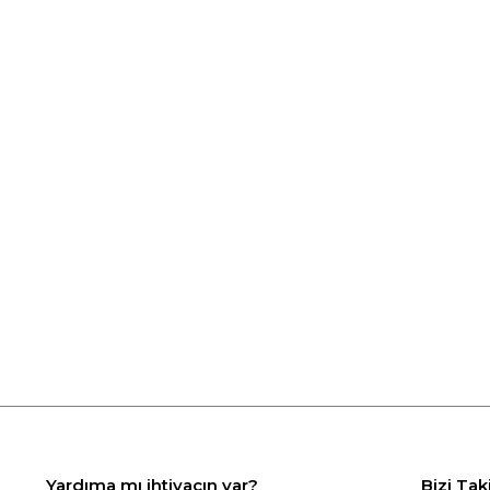
Yardıma mı ihtiyacın var?
Bizi Tak