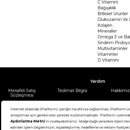
C Vitamini
Bağışıklık
Bitkisel Ürünler
Glukozamin Ve 
Kolajen
Mineraller
Omega 3 ve Balı
Sindirim Probiyo
Multivitaminler
Vitaminler
D Vitamini
Yardım
Mesafeli Satış
Teslimat Bilgisi
Hakkımız
Sözleşmesi
Şartlar & Koşullar
Ürünüm