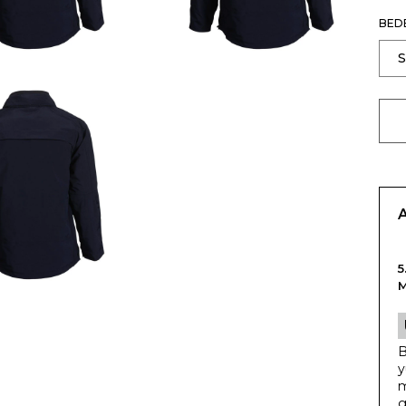
BED
5
B
y
m
g