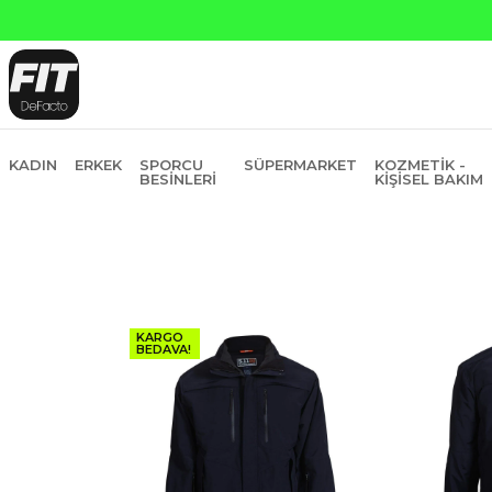
KADIN
ERKEK
SPORCU
SÜPERMARKET
KOZMETIK -
BESINLERI
KIŞISEL BAKIM
KARGO
BEDAVA!