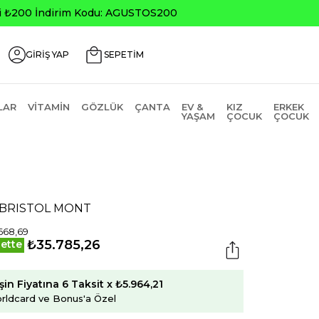
0
GİRİŞ YAP
SEPETİM
LAR
VITAMIN
GÖZLÜK
ÇANTA
EV &
KIZ
ERKEK
YAŞAM
ÇOCUK
ÇOCUK
1 BRISTOL MONT
668,69
₺35.785,26
ette
şin Fiyatına 6 Taksit x ₺5.964,21
rldcard ve Bonus'a Özel