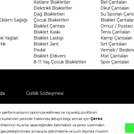
Katlanır Bisikletler
Bel Çantaları
Elektrikli Bisikletler
Okul Çantaları
Dağ Bisikletleri
Su Sporları Çanta
Eklem Sağlığı
Çocuk Bisikletleri
Bisiklet Çantalar
Bisiklet Çantası
Omuz / Postacı 
Bisiklet Kaskı
Tenis Çantaları
k Yağları
Bisiklet Lastiği
Kamp Çantaları
tik
Bisiklet Jant
Sırt Çantaları
Pedal
Yemek / Beslen
Bisiklet Eldiveni
Mat Çantaları
8-11 Yaş Çocuk Bisikletleri
Spor Çantaları
da
Gizlilik Sözleşmesi
ü nasıl iade edebilirim?