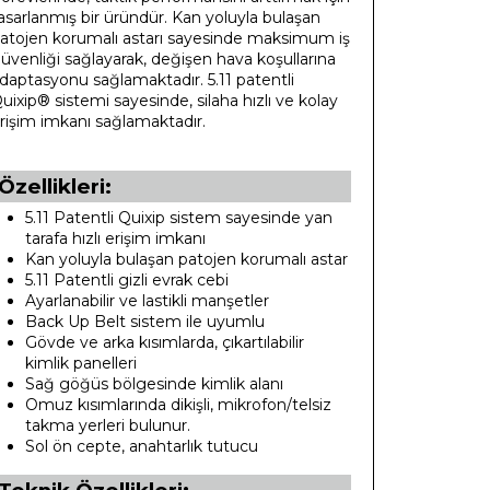
asarlanmış bir üründür. Kan yoluyla bulaşan
atojen korumalı astarı sayesinde maksimum iş
üvenliği sağlayarak, değişen hava koşullarına
daptasyonu sağlamaktadır. 5.11 patentli
uixip® sistemi sayesinde, silaha hızlı ve kolay
rişim imkanı sağlamaktadır.
Özellikleri:
5.11 Patentli Quixip sistem sayesinde yan
tarafa hızlı erişim imkanı
Kan yoluyla bulaşan patojen korumalı astar
5.11 Patentli gizli evrak cebi
Ayarlanabilir ve lastikli manşetler
Back Up Belt sistem ile uyumlu
Gövde ve arka kısımlarda, çıkartılabilir
kimlik panelleri
Sağ göğüs bölgesinde kimlik alanı
Omuz kısımlarında dikişli, mikrofon/telsiz
takma yerleri bulunur.
Sol ön cepte, anahtarlık tutucu