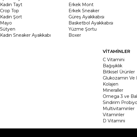
Kadın Tayt
Erkek Mont
Crop Top
Erkek Sneaker
Kadin Şort
Güreş Ayakkabısı
Mayo
Basketbol Ayakkabısı
Sütyen
Yüzme Şortu
Kadın Sneaker Ayakkabı
Boxer
VİTAMİNLER
C Vitamini
Bağışıklık
Bitkisel Ürünler
Glukozamin Ve 
Kolajen
Mineraller
Omega 3 ve Balı
Sindirim Probiyo
Multivitaminler
Vitaminler
D Vitamini