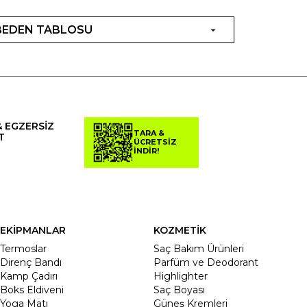
BEDEN TABLOSU
& EGZERSİZ
TARA &
T
ÜCRETSİZ
İNDİR!
EKİPMANLAR
KOZMETİK
Termoslar
Saç Bakım Ürünleri
Direnç Bandı
Parfüm ve Deodorant
Kamp Çadırı
Highlighter
Boks Eldiveni
Saç Boyası
Yoga Matı
Güneş Kremleri