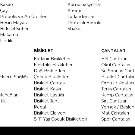
Kakao
Kombinasyonlar
Çay
Kreatin
Propolis ve Arı Ürünleri
Tatlandırıcılar
Besin Mayası
Proteinli Besinler
Bitkisel Sütler
Shaker
Makarna
Fındık
BİSİKLET
ÇANTALAR
Katlanır Bisikletler
Bel Çantaları
Elektrikli Bisikletler
Okul Çantaları
Dağ Bisikletleri
Su Sporları Çanta
Eklem Sağlığı
Çocuk Bisikletleri
Bisiklet Çantalar
Bisiklet Çantası
Omuz / Postacı 
Bisiklet Kaskı
Tenis Çantaları
k Yağları
Bisiklet Lastiği
Kamp Çantaları
tik
Bisiklet Jant
Sırt Çantaları
Pedal
Yemek / Beslen
Bisiklet Eldiveni
Mat Çantaları
8-11 Yaş Çocuk Bisikletleri
Spor Çantaları