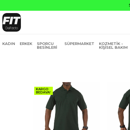
KADIN
ERKEK
SPORCU
SÜPERMARKET
KOZMETIK -
BESINLERI
KIŞISEL BAKIM
KARGO
BEDAVA!