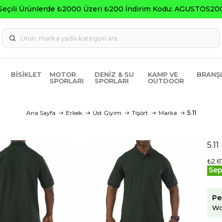
Seçili Ürünlerde ₺2000 Üzeri ₺200 İndirim Kodu: AGUSTOS20
BISIKLET
MOTOR
DENIZ & SU
KAMP VE
BRANŞ
SPORLARI
SPORLARI
OUTDOOR
Ana Sayfa
Erkek
Üst Giyim
Tişört
Marka
5.11
5.1
₺2.6
Sep
Pe
Wo