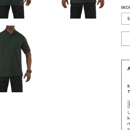
BED
5
T
U
k
m
s