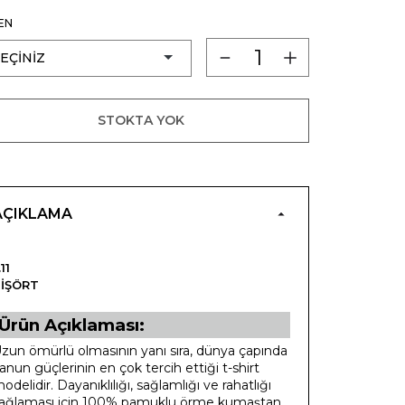
EN
STOKTA YOK
AÇIKLAMA
.11
IŞÖRT
Ürün Açıklaması:
zun ömürlü olmasının yanı sıra, dünya çapında
anun güçlerinin en çok tercih ettiği t-shirt
odelidir. Dayanıklılığı, sağlamlığı ve rahatlığı
ağlaması için 100% pamuklu örme kumaştan,