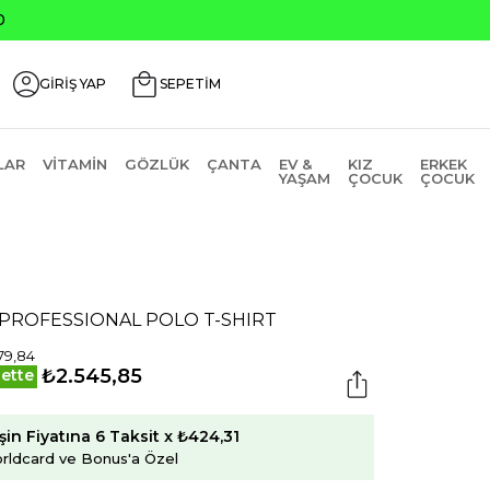
0
GİRİŞ YAP
SEPETİM
LAR
VITAMIN
GÖZLÜK
ÇANTA
EV &
KIZ
ERKEK
YAŞAM
ÇOCUK
ÇOCUK
1 PROFESSIONAL POLO T-SHIRT
79,84
₺2.545,85
ette
şin Fiyatına 6 Taksit x ₺424,31
rldcard ve Bonus'a Özel