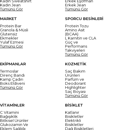
Kadın Sweatshirt
Erkek Eşofman
Kadın Jean
Erkek Jean
Tümünü Gör
Tümünü Gör
MARKET
SPORCU BESİNLERİ
Protein Bar
Protein Tozu
Granola & Müsli
Amino Asit
Glutensiz
(BCAA)
Ekmekler
L Karnitin ve CLA
Yulaf Ezmesi
Güç ve
Tümünü Gör
Performans
Takviyeleri
Tümünü Gör
EKİPMANLAR
KOZMETİK
Termoslar
Saç Bakım
Direnç Bandı
Ürünleri
Kamp Çadırı
Parfüm ve
Boks Eldiveni
Deodorant
Tümünü Gör
Highlighter
Saç Boyası
Tümünü Gör
VİTAMİNLER
BİSİKLET
C Vitamini
Katlanır
Bağışıklık
Bisikletler
Bitkisel Ürünler
Elektrikli
Glukozamin Ve
Bisikletler
Eklem Sağlığı
Dağ Bisikletleri