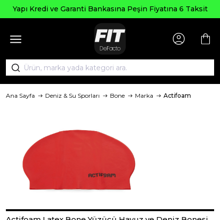
Yapı Kredi ve Garanti Bankasına Peşin Fiyatına 6 Taksit
Ana Sayfa
Deniz & Su Sporları
Bone
Marka
Actifoam
Actifoam Latex Bone Yüzücü Havuz ve Deniz Bonesi