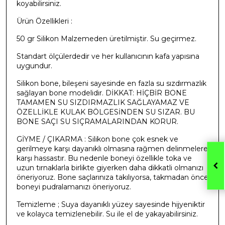
koyabilirsiniz.
Ürün Özellikleri :
50 gr Silikon Malzemeden üretilmiştir. Su geçirmez.
Standart ölçülerdedir ve her kullanıcının kafa yapısına
uygundur.
Silikon bone, bileşeni sayesinde en fazla su sızdırmazlık
sağlayan bone modelidir. DİKKAT: HİÇBİR BONE
TAMAMEN SU SIZDIRMAZLIK SAĞLAYAMAZ VE
ÖZELLİKLE KULAK BÖLGESİNDEN SU SIZAR. BU
BONE SAÇI SU SIÇRAMALARINDAN KORUR.
GİYME / ÇIKARMA : Silikon bone çok esnek ve
gerilmeye karşı dayanıklı olmasına rağmen delinmelere
karşı hassastır. Bu nedenle boneyi özellikle toka ve
uzun tırnaklarla birlikte giyerken daha dikkatli olmanızı
öneriyoruz. Bone saçlarınıza takılıyorsa, takmadan önce
boneyi pudralamanızı öneriyoruz.
Temizleme ; Suya dayanıklı yüzey sayesinde hijyeniktir
ve kolayca temizlenebilir. Su ile el de yakayabilirsiniz.