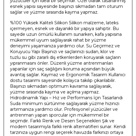
yüzücüler için ideal bir seçimdir. Özel olarak tasarlanmış
esnek yapısı sayesinde başınızı sıkmadan tam oturum
sağlar ve yüzme sırasında kayma yapmaz.
%100 Yüksek Kaliteli Silikon Silikon malzeme, lateks
içermeyen, esnek ve dayanıklı bir yapıya sahiptir. Bu
sayede uzun ömürlü kullanım sunarken, kafa yapısına
mükemmel uyum sağlayarak rahat bir yüzme
deneyimi yaşamanıza yardımcı olur. Su Geçirmez ve
Koruyucu Yapı Başınızı ve saçlarınızı sudan, klor ve
tuzlu su gibi zararlı dış etkenlerden koruyarak saçların
yıpranmasını önler. Düzenli yüzme antrenmanları
yapanlar için saç sağlığını koruma açısından büyük
avantaj sağlar. Kaymaz ve Ergonomik Tasarım Kullanıcı
dostu tasarımı sayesinde kolayca takılıp çıkarılabilir.
Başınızı sıkmadan optimum kavrama sağlayarak,
yüzme sırasında kayma ve açılma yapmaz.
Hidrodinamik Yapı – Hız ve Performans İçin Tasarlandı
Suda minimum sürtünme sağlayarak yüzme hızınızı
artırmanıza yardımcı olur. Profesyonel yüzücüler ve
antrenman yapan sporcular için mükemmel bir
seçimdir. Farklı Renk ve Desen Seçenekleri Şık ve
modern tasarımıyla farklı renk alternatifleri sunar. Kendi
tarzınıza uygun rengi seçerek havuzda farkınızı ortaya