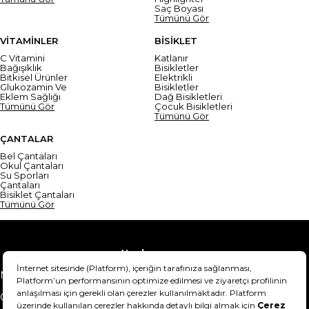
Saç Boyası
Tümünü Gör
VİTAMİNLER
BİSİKLET
C Vitamini
Katlanır
Bağışıklık
Bisikletler
Bitkisel Ürünler
Elektrikli
Glukozamin Ve
Bisikletler
Eklem Sağlığı
Dağ Bisikletleri
Tümünü Gör
Çocuk Bisikletleri
Tümünü Gör
ÇANTALAR
Bel Çantaları
Okul Çantaları
Su Sporları
Çantaları
Bisiklet Çantaları
Tümünü Gör
Yardım
Mesafeli Satış Sözleşmesi
Teslimat Bilgisi
Gizlilik Sözleşmesi
Şartlar & Koşullar