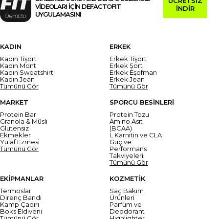
ÜCRETSİZ
VİDEOLARI İÇİN DEFACTOFIT
İNDİR
UYGULAMASINI
KADIN
ERKEK
Kadın Tişört
Erkek Tişört
Kadın Mont
Erkek Şort
Kadın Sweatshirt
Erkek Eşofman
Kadın Jean
Erkek Jean
Tümünü Gör
Tümünü Gör
MARKET
SPORCU BESİNLERİ
Protein Bar
Protein Tozu
Granola & Müsli
Amino Asit
Glutensiz
(BCAA)
Ekmekler
L Karnitin ve CLA
Yulaf Ezmesi
Güç ve
Tümünü Gör
Performans
Takviyeleri
Tümünü Gör
EKİPMANLAR
KOZMETİK
Termoslar
Saç Bakım
Direnç Bandı
Ürünleri
Kamp Çadırı
Parfüm ve
Boks Eldiveni
Deodorant
Tümünü Gör
Highlighter