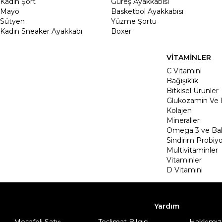
Kadin Şort
Güreş Ayakkabısı
Mayo
Basketbol Ayakkabısı
Sütyen
Yüzme Şortu
Kadın Sneaker Ayakkabı
Boxer
VİTAMİNLER
C Vitamini
Bağışıklık
Bitkisel Ürünler
Glukozamin Ve 
Kolajen
Mineraller
Omega 3 ve Balı
Sindirim Probiyo
Multivitaminler
Vitaminler
D Vitamini
Yardım