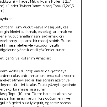
6x13,5cm) + 1 adet Mikro Foam Roller (3,2x7
m) + 1 adet Twister Yarım Masaj Topu (7,2x5,3
m)
aydaları;
ctifoam Tüm Vücut Fasya Masaj Seti, kas
erginliklerini azaltmak, esnekliği artırmak ve
enel vücut rahatlamasını sağlamak için
asarlanmış kapsamlı bir masaj setidir. Bu set,
arklı masaj aletleriyle vücudun çeşitli
ölgelerine yönelik etkili çözümler sunar.
et İçeriği ve Kullanım Amaçları:
oam Roller (30 cm): Kasları gevşetmeye
ardımcı olur, antrenman sırasında daha verimli
areket etmeyi sağlar, kas ağrısını azaltır ve
yileşme süresini kısaltır. Tırtıklı yüzeyi sayesinde
erçekçi bir masaj hissi sunar. ​
asaj Topu (10 cm): Eklem hareket alanını ve
as performansını artırır. Kas düğümlerini ve
ğrılı bölgeleri hızla iyileştirir, egzersiz sonrası