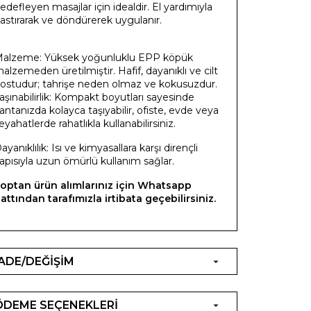
edefleyen masajlar için idealdir. El yardımıyla
astırarak ve döndürerek uygulanır.
alzeme: Yüksek yoğunluklu EPP köpük
alzemeden üretilmiştir. Hafif, dayanıklı ve cilt
ostudur; tahrişe neden olmaz ve kokusuzdur.​
aşınabilirlik: Kompakt boyutları sayesinde
antanızda kolayca taşıyabilir, ofiste, evde veya
eyahatlerde rahatlıkla kullanabilirsiniz.​
ayanıklılık: Isı ve kimyasallara karşı dirençli
apısıyla uzun ömürlü kullanım sağlar.
optan ürün alımlarınız için Whatsapp
attından tarafımızla irtibata geçebilirsiniz.
İADE/DEĞİŞİM
ÖDEME SEÇENEKLERİ