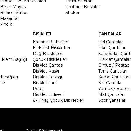
Propolis ve Arı Ürünleri
Tatlandırıcılar
Besin Mayası
Proteinli Besinler
Bitkisel Sütler
Shaker
Makarna
Fındık
BİSİKLET
ÇANTALAR
Katlanır Bisikletler
Bel Çantaları
Elektrikli Bisikletler
Okul Çantaları
Dağ Bisikletleri
Su Sporları Çanta
Eklem Sağlığı
Çocuk Bisikletleri
Bisiklet Çantalar
Bisiklet Çantası
Omuz / Postacı 
Bisiklet Kaskı
Tenis Çantaları
k Yağları
Bisiklet Lastiği
Kamp Çantaları
tik
Bisiklet Jant
Sırt Çantaları
Pedal
Yemek / Beslen
Bisiklet Eldiveni
Mat Çantaları
8-11 Yaş Çocuk Bisikletleri
Spor Çantaları