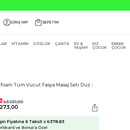
Ürünlerde ₺2000 Üzeri ₺200 İndirim Kodu: AGUSTOS200
GİRİŞ YAP
SEPETİM
LAR
VITAMIN
GÖZLÜK
ÇANTA
EV &
KIZ
ERKEK
YAŞAM
ÇOCUK
ÇOCUK
ifoam Tüm Vücut Fasya Masaj Seti Düz -
ı
%
₺3.031,00
.273,00
şin Fiyatına 6 Taksit x ₺378,83
rldcard ve Bonus'a Özel