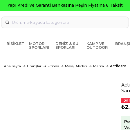
Seçili 
BISIKLET
MOTOR
DENIZ & SU
KAMP VE
BRANŞ
SPORLARI
SPORLARI
OUTDOOR
Ana Sayfa
Branşlar
Fitness
Masaj Aletleri
Marka
Actifoam
Act
Sar
-25
₺2
Pe
Wo