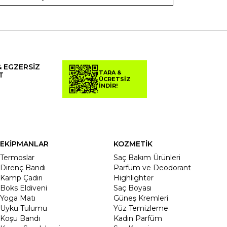
& EGZERSİZ
TARA &
T
ÜCRETSİZ
İNDİR!
EKİPMANLAR
KOZMETİK
Termoslar
Saç Bakım Ürünleri
Direnç Bandı
Parfüm ve Deodorant
Kamp Çadırı
Highlighter
Boks Eldiveni
Saç Boyası
Yoga Matı
Güneş Kremleri
Uyku Tulumu
Yüz Temizleme
Koşu Bandı
Kadın Parfüm