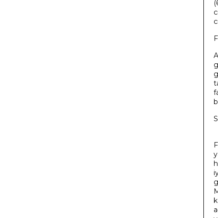
(
c
c
F
A
g
g
t
f
b
S
F
y
h
i
g
M
k
a