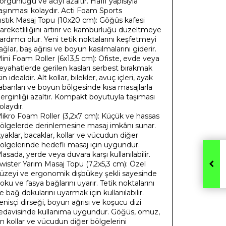
orgunluğu ve acıyı azaltır. Hafif yapısıyla
aşınması kolaydır. ​Acti Foam Sports
ıstık Masaj Topu (10x20 cm): Göğüs kafesi
areketliliğini artırır ve kamburluğu düzeltmeye
ardımcı olur. Yeni tetik noktalarını keşfetmeyi
ağlar, baş ağrısı ve boyun kasılmalarını giderir. ​
ini Foam Roller (6x13,5 cm): Ofiste, evde veya
eyahatlerde gerilen kasları serbest bırakmak
çin idealdir. Alt kollar, bilekler, avuç içleri, ayak
abanları ve boyun bölgesinde kısa masajlarla
erginliği azaltır. Kompakt boyutuyla taşıması
olaydır. ​
ikro Foam Roller (3,2x7 cm): Küçük ve hassas
ölgelerde derinlemesine masaj imkânı sunar.
yaklar, bacaklar, kollar ve vücudun diğer
ölgelerinde hedefli masaj için uygundur.
asada, yerde veya duvara karşı kullanılabilir. ​
wister Yarım Masaj Topu (7,2x5,3 cm): Özel
üzeyi ve ergonomik dışbükey şekli sayesinde
oku ve fasya bağlarını uyarır. Tetik noktalarını
e bağ dokularını uyarmak için kullanılabilir.
enisçi dirseği, boyun ağrısı ve koşucu dizi
edavisinde kullanıma uygundur. Göğüs, omuz,
n kollar ve vücudun diğer bölgelerini