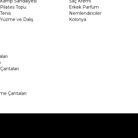
Kamp Sandalyesi
Saç Kremi
Pilates Topu
Erkek Parfüm
Tenis
Nemlendiriciler
Yüzme ve Dalış
Kolonya
ları
ı
Çantaları
me Çantaları