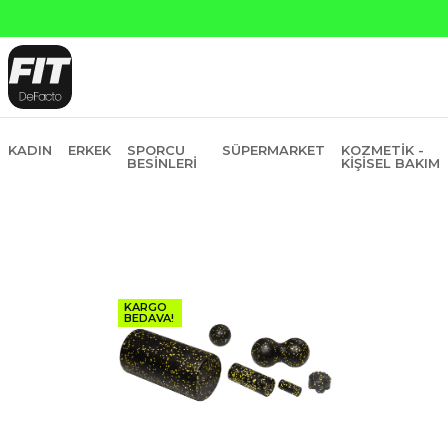
KADIN
ERKEK
SPORCU
SÜPERMARKET
KOZMETIK -
BESINLERI
KIŞISEL BAKIM
KARGO
BEDAVA!