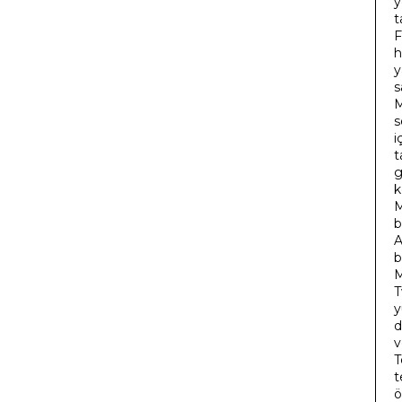
y
t
F
h
y
s
M
s
i
t
g
k
M
b
A
b
M
T
y
d
v
T
t
ö