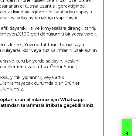
ctifoam mühendisleri tarafından özel olarak
asarlanan el tutma uzantısı, gerektiğinde
avuz dışındaki eğitimciler tarafından sopayla
ekmeyi kolaylaştırmak için yapılmıştır.
afif, dayanıklı, ısı ve kimyasallara dirençli, tahriş
tmeyen,%100 geri dönüşümlü bir yapısı vardır.
emizleme ; Yüzme tahtasını temiz suyla
urulayarak klor veya tuz kalıntılarını uzaklaştırın
erin ve kuru bir yerde saklayın. Keskin
esnelerden uzak tutun. Ömür Sonu ;
ksik, yırtık, yıpranmış veya artık
ullanılamayacak durumda olan ürünler
ullanılamaz.
optan ürün alımlarınız için Whatsapp
attından tarafımızla irtibata geçebilirsiniz.