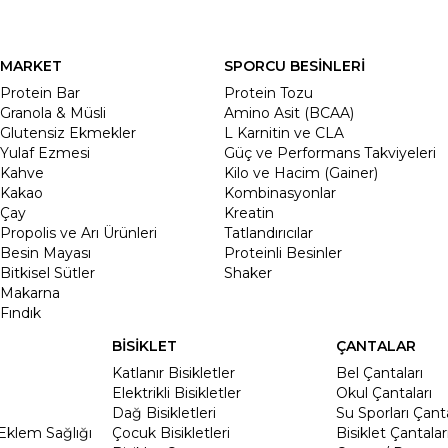
MARKET
SPORCU BESİNLERİ
Protein Bar
Protein Tozu
Granola & Müsli
Amino Asit (BCAA)
Glutensiz Ekmekler
L Karnitin ve CLA
Yulaf Ezmesi
Güç ve Performans Takviyeleri
Kahve
Kilo ve Hacim (Gainer)
Kakao
Kombinasyonlar
Çay
Kreatin
Propolis ve Arı Ürünleri
Tatlandırıcılar
Besin Mayası
Proteinli Besinler
Bitkisel Sütler
Shaker
Makarna
Fındık
BİSİKLET
ÇANTALAR
Katlanır Bisikletler
Bel Çantaları
Elektrikli Bisikletler
Okul Çantaları
Dağ Bisikletleri
Su Sporları Çanta
Eklem Sağlığı
Çocuk Bisikletleri
Bisiklet Çantalar