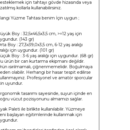
esteklemek için tahtayı gövde hizasında veya
zatılmış kollarla kullanabilirsiniz.
angi Yüzme Tahtası benim İçin uygun ;
üyük Boy : 32,5x46,5x3,5 cm, >=12 yaş için
ygundur. (143 gr)
rta Boy : 27,3x39,0x3,5 cm, 6-12 yaş aralığı
ralığı için uygundur. (101 gr)
üçük Boy : 3-6 yaş aralığı için uygundur. (68 gr)
u ürün bir can kurtarma ekipmanı değildir.
rün ısırılmamalı, çiğnenmemelidir. Boğulmaya
eden olabilir. Herhangi bir hasar tespit edilirse
ullanmayınız. Profesyonel ve amatör sporcular
çin uyundur.
rgonomik tasarımı sayesinde, suyun içinde en
oğru vücut pozisyonunu almamızı sağlar.
yak Paleti ile birlikte kullanılabilir. Yüzmeye
eni başlayan eğitimlerinde kullanmak için
ygundur.