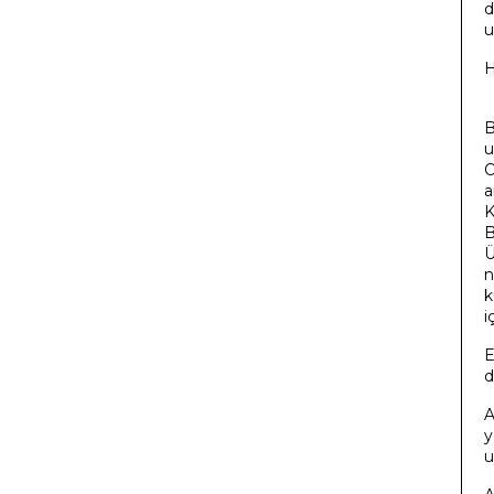
d
u
H
B
u
O
a
K
B
Ü
n
k
i
E
d
A
y
u