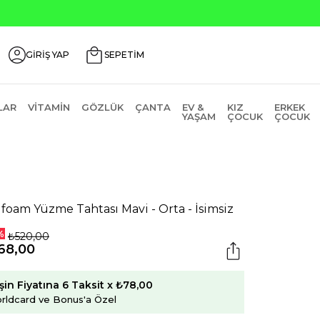
ri ₺200 İndirim Kodu: AGUSTOS200
GİRİŞ YAP
SEPETİM
LAR
VITAMIN
GÖZLÜK
ÇANTA
EV &
KIZ
ERKEK
YAŞAM
ÇOCUK
ÇOCUK
ifoam Yüzme Tahtası Mavi - Orta - İsimsiz
%
₺520,00
68,00
şin Fiyatına 6 Taksit x ₺78,00
rldcard ve Bonus'a Özel