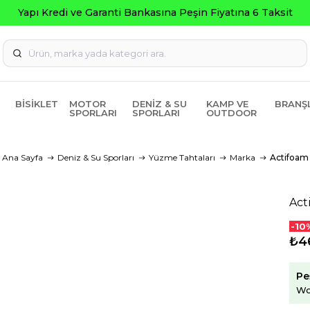
Seçili Ürünlerde ₺2000 Üze
BISIKLET
MOTOR
DENIZ & SU
KAMP VE
BRANŞ
SPORLARI
SPORLARI
OUTDOOR
Ana Sayfa
Deniz & Su Sporları
Yüzme Tahtaları
Marka
Actifoam
Act
-10
₺4
Pe
Wo