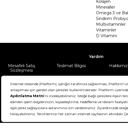
Kolajen
Mineraller
Omega 3 ve Balı
Sindirim Probiyo
Multivitaminler
Vitaminler
D Vitamini
Yardım
Mesafeli Satış
Teslimat Bilgisi
Hakkımız
Sözleşmesi
Şartlar & Koşullar
Ürünüm
DeFactoFIT ©️ 2022-2026. Tüm hakları sa
11