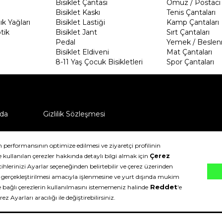
Bisiklet Çantası
Omuz / Postacı 
Bisiklet Kaskı
Tenis Çantaları
k Yağları
Bisiklet Lastiği
Kamp Çantaları
tik
Bisiklet Jant
Sırt Çantaları
Pedal
Yemek / Beslen
Bisiklet Eldiveni
Mat Çantaları
8-11 Yaş Çocuk Bisikletleri
Spor Çantaları
da
Gizlilik Sözleşmesi
ü nasıl iade edebilirim?
klıdır.