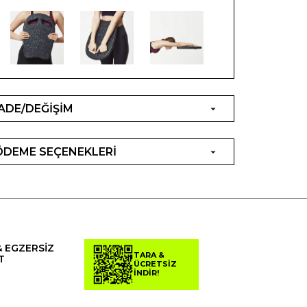
İADE/DEĞİŞİM
ÖDEME SEÇENEKLERİ
& EGZERSİZ
TARA &
T
ÜCRETSİZ
İNDİR!