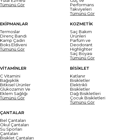
Yulaf Ezmesi
Güç ve
Tümünü Gör
Performans
Takviyeleri
Tümünü Gör
EKİPMANLAR
KOZMETİK
Termoslar
Saç Bakım
Direnç Bandı
Ürünleri
Kamp Çadırı
Parfüm ve
Boks Eldiveni
Deodorant
Tümünü Gör
Highlighter
Saç Boyası
Tümünü Gör
VİTAMİNLER
BİSİKLET
C Vitamini
Katlanır
Bağışıklık
Bisikletler
Bitkisel Ürünler
Elektrikli
Glukozamin Ve
Bisikletler
Eklem Sağlığı
Dağ Bisikletleri
Tümünü Gör
Çocuk Bisikletleri
Tümünü Gör
ÇANTALAR
Bel Çantaları
Okul Çantaları
Su Sporları
Çantaları
Bisiklet Çantaları