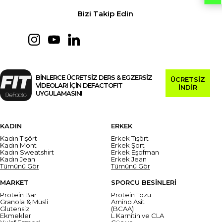
Bizi Takip Edin
BİNLERCE ÜCRETSİZ DERS & EGZERSİZ
ÜCRETSİZ
VİDEOLARI İÇİN DEFACTOFIT
İNDİR
UYGULAMASINI
KADIN
ERKEK
Kadın Tişört
Erkek Tişört
Kadın Mont
Erkek Şort
Kadın Sweatshirt
Erkek Eşofman
Kadın Jean
Erkek Jean
Tümünü Gör
Tümünü Gör
MARKET
SPORCU BESİNLERİ
Protein Bar
Protein Tozu
Granola & Müsli
Amino Asit
Glutensiz
(BCAA)
Ekmekler
L Karnitin ve CLA