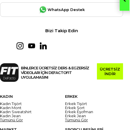
WhatsApp Destek
Bizi Takip Edin
BİNLERCE ÜCRETSİZ DERS & EGZERSİZ
ÜCRETSİZ
VİDEOLARI İÇİN DEFACTOFIT
İNDİR
UYGULAMASINI
KADIN
ERKEK
Kadın Tişört
Erkek Tişört
Kadın Mont
Erkek Şort
Kadın Sweatshirt
Erkek Eşofman
Kadın Jean
Erkek Jean
Tümünü Gör
Tümünü Gör
MARKET
SPORCU BESİNLERİ