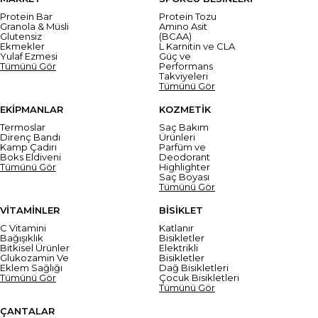
Protein Bar
Protein Tozu
Granola & Müsli
Amino Asit
Glutensiz
(BCAA)
Ekmekler
L Karnitin ve CLA
Yulaf Ezmesi
Güç ve
Tümünü Gör
Performans
Takviyeleri
Tümünü Gör
EKİPMANLAR
KOZMETİK
Termoslar
Saç Bakım
Direnç Bandı
Ürünleri
Kamp Çadırı
Parfüm ve
Boks Eldiveni
Deodorant
Tümünü Gör
Highlighter
Saç Boyası
Tümünü Gör
VİTAMİNLER
BİSİKLET
C Vitamini
Katlanır
Bağışıklık
Bisikletler
Bitkisel Ürünler
Elektrikli
Glukozamin Ve
Bisikletler
Eklem Sağlığı
Dağ Bisikletleri
Tümünü Gör
Çocuk Bisikletleri
Tümünü Gör
ÇANTALAR