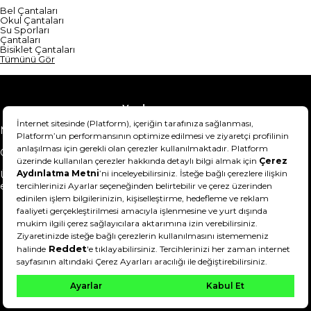
Bel Çantaları
Okul Çantaları
Su Sporları
Çantaları
Bisiklet Çantaları
Tümünü Gör
Yardım
Mesafeli Satış Sözleşmesi
Teslimat Bilgisi
Gizlilik Sözleşmesi
Şartlar & Koşullar
Ürünümü nasıl iade
Hakkımızda
edebilirim?
DeFactoFIT ©️ 2022-2026. Tüm hakları saklıdır.
21