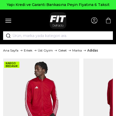
Yapı Kredi ve Garanti Bankasına Peşin Fiyatına 6 Taksit
Ana Sayfa
Erkek
Üst Giyim
Ceket
Marka
Adidas
KARGO
BEDAVA!