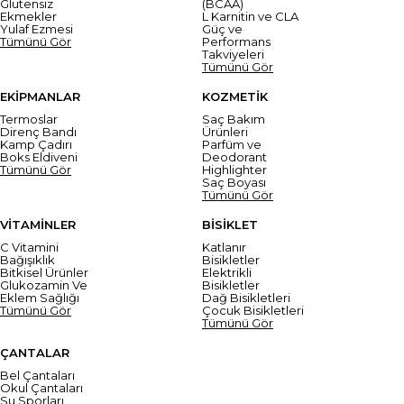
Glutensiz
(BCAA)
Ekmekler
L Karnitin ve CLA
Yulaf Ezmesi
Güç ve
Tümünü Gör
Performans
Takviyeleri
Tümünü Gör
EKİPMANLAR
KOZMETİK
Termoslar
Saç Bakım
Direnç Bandı
Ürünleri
Kamp Çadırı
Parfüm ve
Boks Eldiveni
Deodorant
Tümünü Gör
Highlighter
Saç Boyası
Tümünü Gör
VİTAMİNLER
BİSİKLET
C Vitamini
Katlanır
Bağışıklık
Bisikletler
Bitkisel Ürünler
Elektrikli
Glukozamin Ve
Bisikletler
Eklem Sağlığı
Dağ Bisikletleri
Tümünü Gör
Çocuk Bisikletleri
Tümünü Gör
ÇANTALAR
Bel Çantaları
Okul Çantaları
Su Sporları