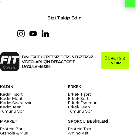
Bizi Takip Edin
BİNLERCE ÜCRETSİZ DERS & EGZERSİZ
ÜCRETSİZ
VİDEOLARI İÇİN DEFACTOFIT
İNDİR
UYGULAMASINI
KADIN
ERKEK
Kadın Tişört
Erkek Tişört
Kadın Mont
Erkek Şort
Kadın Sweatshirt
Erkek Eşofman
Kadın Jean
Erkek Jean
Tümünü Gör
Tümünü Gör
MARKET
SPORCU BESİNLERİ
Protein Bar
Protein Tozu
Granola & Müsli
Amino Asit