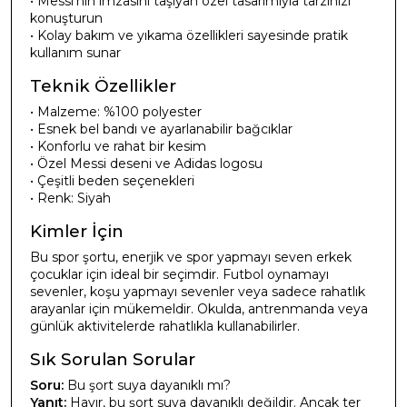
• Messi'nin imzasını taşıyan özel tasarımıyla tarzınızı
konuşturun
• Kolay bakım ve yıkama özellikleri sayesinde pratik
kullanım sunar
Teknik Özellikler
• Malzeme: %100 polyester
• Esnek bel bandı ve ayarlanabilir bağcıklar
• Konforlu ve rahat bir kesim
• Özel Messi deseni ve Adidas logosu
• Çeşitli beden seçenekleri
• Renk: Siyah
Kimler İçin
Bu spor şortu, enerjik ve spor yapmayı seven erkek
çocuklar için ideal bir seçimdir. Futbol oynamayı
sevenler, koşu yapmayı sevenler veya sadece rahatlık
arayanlar için mükemeldir. Okulda, antrenmanda veya
günlük aktivitelerde rahatlıkla kullanabilirler.
Sık Sorulan Sorular
Soru:
Bu şort suya dayanıklı mı?
Yanıt:
Hayır, bu şort suya dayanıklı değildir. Ancak ter