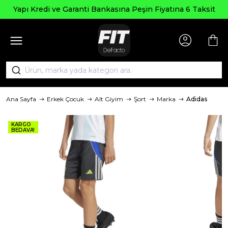
Seçili Ürünlerde ₺20
nkasına Peşin Fiyatına 6 Taksit
AG
Ana Sayfa
Erkek Çocuk
Alt Giyim
Şort
Marka
Adidas
KARGO
BEDAVA!