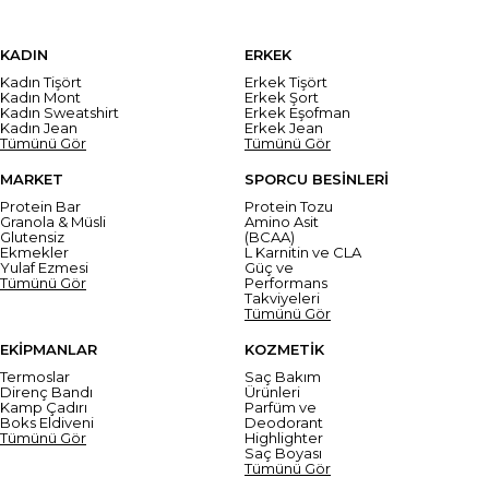
KADIN
ERKEK
Kadın Tişört
Erkek Tişört
Kadın Mont
Erkek Şort
Kadın Sweatshirt
Erkek Eşofman
Kadın Jean
Erkek Jean
Tümünü Gör
Tümünü Gör
MARKET
SPORCU BESİNLERİ
Protein Bar
Protein Tozu
Granola & Müsli
Amino Asit
Glutensiz
(BCAA)
Ekmekler
L Karnitin ve CLA
Yulaf Ezmesi
Güç ve
Tümünü Gör
Performans
Takviyeleri
Tümünü Gör
EKİPMANLAR
KOZMETİK
Termoslar
Saç Bakım
Direnç Bandı
Ürünleri
Kamp Çadırı
Parfüm ve
Boks Eldiveni
Deodorant
Tümünü Gör
Highlighter
Saç Boyası
Tümünü Gör