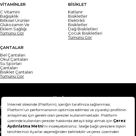
VİTAMİNLER
BİSİKLET
C Vitamini
Katlanır
Bağışıklık
Bisikletler
Bitkisel Ürünler
Elektrikli
Glukozamin Ve
Bisikletler
Eklem Sağlığı
Dağ Bisikletleri
Tümünü Gör
Çocuk Bisikletleri
Tümünü Gör
ÇANTALAR
Bel Çantaları
Okul Çantaları
Su Sporları
Çantaları
Bisiklet Çantaları
Tümünü Gör
Yardım
Mesafeli Satış Sözleşmesi
Teslimat Bilgisi
Gizlilik Sözleşmesi
Şartlar & Koşullar
Ürünümü nasıl iade
Hakkımızda
edebilirim?