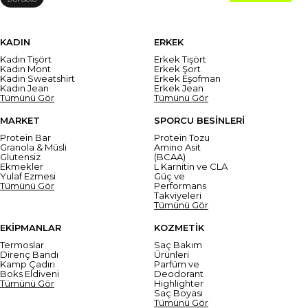
KADIN
ERKEK
Kadın Tişört
Erkek Tişört
Kadın Mont
Erkek Şort
Kadın Sweatshirt
Erkek Eşofman
Kadın Jean
Erkek Jean
Tümünü Gör
Tümünü Gör
MARKET
SPORCU BESİNLERİ
Protein Bar
Protein Tozu
Granola & Müsli
Amino Asit
Glutensiz
(BCAA)
Ekmekler
L Karnitin ve CLA
Yulaf Ezmesi
Güç ve
Tümünü Gör
Performans
Takviyeleri
Tümünü Gör
EKİPMANLAR
KOZMETİK
Termoslar
Saç Bakım
Direnç Bandı
Ürünleri
Kamp Çadırı
Parfüm ve
Boks Eldiveni
Deodorant
Tümünü Gör
Highlighter
Saç Boyası
Tümünü Gör