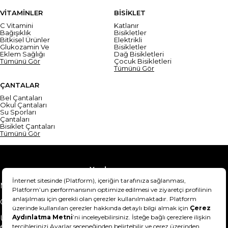
VİTAMİNLER
BİSİKLET
C Vitamini
Katlanır
Bağışıklık
Bisikletler
Bitkisel Ürünler
Elektrikli
Glukozamin Ve
Bisikletler
Eklem Sağlığı
Dağ Bisikletleri
Tümünü Gör
Çocuk Bisikletleri
Tümünü Gör
ÇANTALAR
Bel Çantaları
Okul Çantaları
Su Sporları
Çantaları
Bisiklet Çantaları
Tümünü Gör
Yardım
Mesafeli Satış Sözleşmesi
Teslimat Bilgisi
Gizlilik Sözleşmesi
Şartlar & Koşullar
Ürünümü nasıl iade
Hakkımızda
edebilirim?