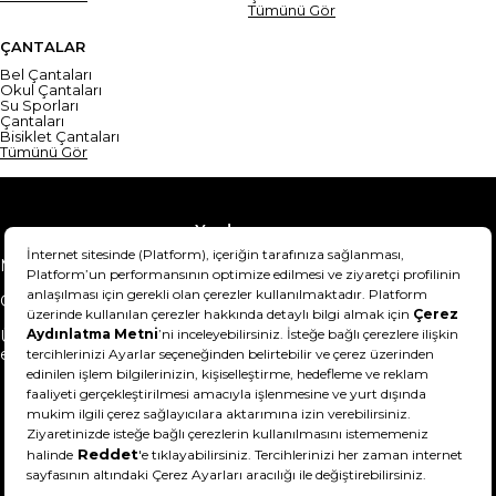
Tümünü Gör
ÇANTALAR
Bel Çantaları
Okul Çantaları
Su Sporları
Çantaları
Bisiklet Çantaları
Tümünü Gör
Yardım
Mesafeli Satış Sözleşmesi
Teslimat Bilgisi
Gizlilik Sözleşmesi
Şartlar & Koşullar
Ürünümü nasıl iade
Hakkımızda
edebilirim?
DeFactoFIT ©️ 2022-2026. Tüm hakları saklıdır.