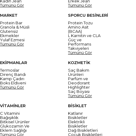
Kadın Jean
Erkek Jean
Tümünü Gör
Tümünü Gör
MARKET
SPORCU BESİNLERİ
Protein Bar
Protein Tozu
Granola & Müsli
Amino Asit
Glutensiz
(BCAA)
Ekmekler
L Karnitin ve CLA
Yulaf Ezmesi
Güç ve
Tümünü Gör
Performans
Takviyeleri
Tümünü Gör
EKİPMANLAR
KOZMETİK
Termoslar
Saç Bakım
Direnç Bandı
Ürünleri
Kamp Çadırı
Parfüm ve
Boks Eldiveni
Deodorant
Tümünü Gör
Highlighter
Saç Boyası
Tümünü Gör
VİTAMİNLER
BİSİKLET
C Vitamini
Katlanır
Bağışıklık
Bisikletler
Bitkisel Ürünler
Elektrikli
Glukozamin Ve
Bisikletler
Eklem Sağlığı
Dağ Bisikletleri
Tümünü Gör
Çocuk Bisikletleri