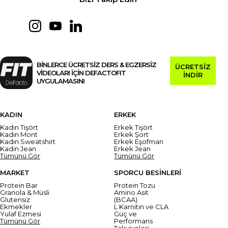
BİNLERCE ÜCRETSİZ DERS & EGZERSİZ
ÜCRETSİZ
VİDEOLARI İÇİN DEFACTOFIT
İNDİR
UYGULAMASINI
KADIN
ERKEK
Kadın Tişört
Erkek Tişört
Kadın Mont
Erkek Şort
Kadın Sweatshirt
Erkek Eşofman
Kadın Jean
Erkek Jean
Tümünü Gör
Tümünü Gör
MARKET
SPORCU BESİNLERİ
Protein Bar
Protein Tozu
Granola & Müsli
Amino Asit
Glutensiz
(BCAA)
Ekmekler
L Karnitin ve CLA
Yulaf Ezmesi
Güç ve
Tümünü Gör
Performans
Takviyeleri