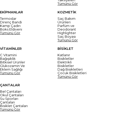
Tümünü Gör
EKİPMANLAR
KOZMETİK
Termoslar
Saç Bakım
Direnç Bandı
Ürünleri
Kamp Çadırı
Parfüm ve
Boks Eldiveni
Deodorant
Tümünü Gör
Highlighter
Saç Boyası
Tümünü Gör
VİTAMİNLER
BİSİKLET
C Vitamini
Katlanır
Bağışıklık
Bisikletler
Bitkisel Ürünler
Elektrikli
Glukozamin Ve
Bisikletler
Eklem Sağlığı
Dağ Bisikletleri
Tümünü Gör
Çocuk Bisikletleri
Tümünü Gör
ÇANTALAR
Bel Çantaları
Okul Çantaları
Su Sporları
Çantaları
Bisiklet Çantaları
Tümünü Gör