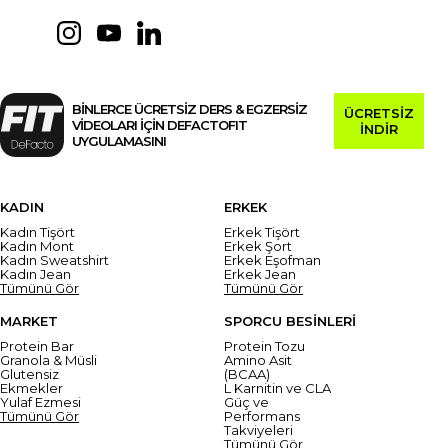
BİNLERCE ÜCRETSİZ DERS & EGZERSİZ
ÜCRETSİZ
VİDEOLARI İÇİN DEFACTOFIT
İNDİR
UYGULAMASINI
KADIN
ERKEK
Kadın Tişört
Erkek Tişört
Kadın Mont
Erkek Şort
Kadın Sweatshirt
Erkek Eşofman
Kadın Jean
Erkek Jean
Tümünü Gör
Tümünü Gör
MARKET
SPORCU BESİNLERİ
Protein Bar
Protein Tozu
Granola & Müsli
Amino Asit
Glutensiz
(BCAA)
Ekmekler
L Karnitin ve CLA
Yulaf Ezmesi
Güç ve
Tümünü Gör
Performans
Takviyeleri
Tümünü Gör