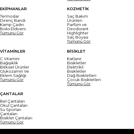
EKİPMANLAR
KOZMETİK
Termoslar
Saç Bakım
Direnç Bandı
Ürünleri
Kamp Çadırı
Parfüm ve
Boks Eldiveni
Deodorant
Tümünü Gör
Highlighter
Saç Boyası
Tümünü Gör
VİTAMİNLER
BİSİKLET
C Vitamini
Katlanır
Bağışıklık
Bisikletler
Bitkisel Ürünler
Elektrikli
Glukozamin Ve
Bisikletler
Eklem Sağlığı
Dağ Bisikletleri
Tümünü Gör
Çocuk Bisikletleri
Tümünü Gör
ÇANTALAR
Bel Çantaları
Okul Çantaları
Su Sporları
Çantaları
Bisiklet Çantaları
Tümünü Gör