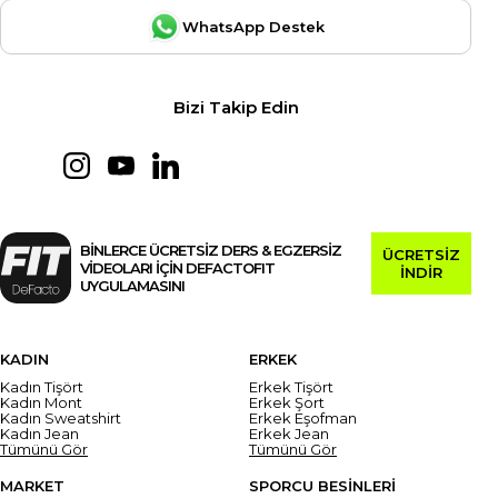
WhatsApp Destek
Bizi Takip Edin
BİNLERCE ÜCRETSİZ DERS & EGZERSİZ
ÜCRETSİZ
VİDEOLARI İÇİN DEFACTOFIT
İNDİR
UYGULAMASINI
KADIN
ERKEK
Kadın Tişört
Erkek Tişört
Kadın Mont
Erkek Şort
Kadın Sweatshirt
Erkek Eşofman
Kadın Jean
Erkek Jean
Tümünü Gör
Tümünü Gör
MARKET
SPORCU BESİNLERİ