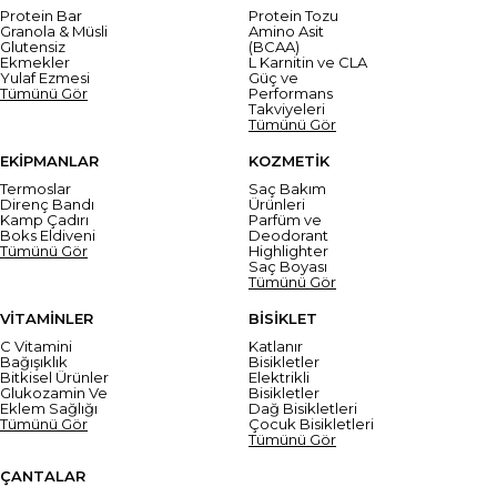
Protein Bar
Protein Tozu
Granola & Müsli
Amino Asit
Glutensiz
(BCAA)
Ekmekler
L Karnitin ve CLA
Yulaf Ezmesi
Güç ve
Tümünü Gör
Performans
Takviyeleri
Tümünü Gör
EKİPMANLAR
KOZMETİK
Termoslar
Saç Bakım
Direnç Bandı
Ürünleri
Kamp Çadırı
Parfüm ve
Boks Eldiveni
Deodorant
Tümünü Gör
Highlighter
Saç Boyası
Tümünü Gör
VİTAMİNLER
BİSİKLET
C Vitamini
Katlanır
Bağışıklık
Bisikletler
Bitkisel Ürünler
Elektrikli
Glukozamin Ve
Bisikletler
Eklem Sağlığı
Dağ Bisikletleri
Tümünü Gör
Çocuk Bisikletleri
Tümünü Gör
ÇANTALAR