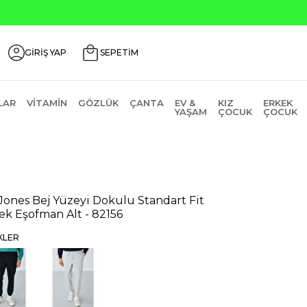
Seçili Ürünlerde ₺2000 Üzeri ₺200 İndirim Kodu: AGUSTOS
GİRİŞ YAP
SEPETİM
LAR
VITAMIN
GÖZLÜK
ÇANTA
EV &
KIZ
ERKEK
YAŞAM
ÇOCUK
ÇOCUK
 Jones Bej Yüzeyi Dokulu Standart Fit
ek Eşofman Alt - 82156
KLER