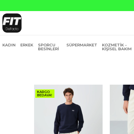
KADIN
ERKEK
SPORCU
SÜPERMARKET
KOZMETIK -
BESINLERI
KIŞISEL BAKIM
KARGO
BEDAVA!