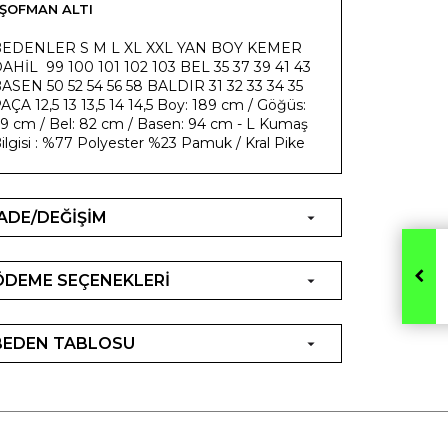
ŞOFMAN ALTI
EDENLER S M L XL XXL YAN BOY KEMER
AHİL 99 100 101 102 103 BEL 35 37 39 41 43
ASEN 50 52 54 56 58 BALDIR 31 32 33 34 35
AÇA 12,5 13 13,5 14 14,5 Boy: 189 cm / Göğüs:
9 cm / Bel: 82 cm / Basen: 94 cm - L Kumaş
ilgisi : %77 Polyester %23 Pamuk / Kral Pike
İADE/DEĞİŞİM
ÖDEME SEÇENEKLERİ
BEDEN TABLOSU