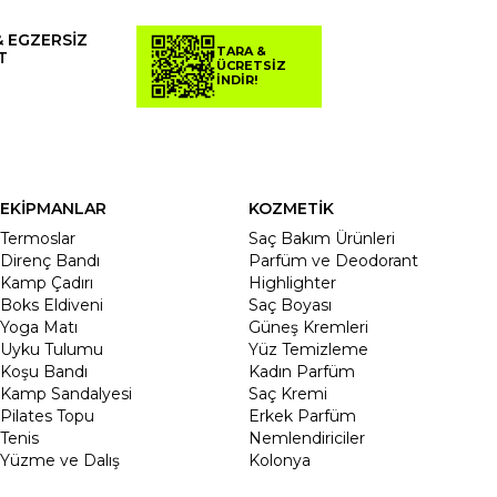
& EGZERSİZ
TARA &
T
ÜCRETSİZ
İNDİR!
EKİPMANLAR
KOZMETİK
Termoslar
Saç Bakım Ürünleri
Direnç Bandı
Parfüm ve Deodorant
Kamp Çadırı
Highlighter
Boks Eldiveni
Saç Boyası
Yoga Matı
Güneş Kremleri
Uyku Tulumu
Yüz Temizleme
Koşu Bandı
Kadın Parfüm
Kamp Sandalyesi
Saç Kremi
Pilates Topu
Erkek Parfüm
Tenis
Nemlendiriciler
Yüzme ve Dalış
Kolonya