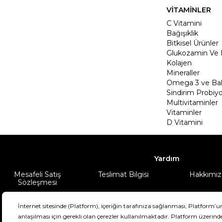
VİTAMİNLER
C Vitamini
Bağışıklık
Bitkisel Ürünler
Glukozamin Ve 
Kolajen
Mineraller
Omega 3 ve Balı
Sindirim Probiyo
Multivitaminler
Vitaminler
D Vitamini
Yardım
Mesafeli Satış
Teslimat Bilgisi
Hakkımız
Sözleşmesi
Şartlar & Koşullar
Ürünüm