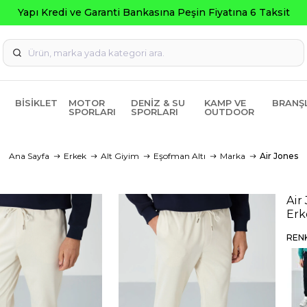
BISIKLET
MOTOR
DENIZ & SU
KAMP VE
BRANŞ
SPORLARI
SPORLARI
OUTDOOR
Ana Sayfa
Erkek
Alt Giyim
Eşofman Altı
Marka
Air Jones
Air
Erk
REN