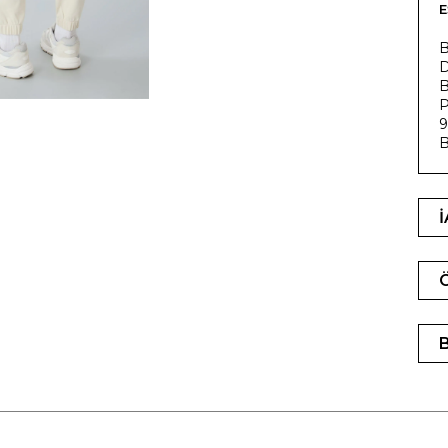
E
B
D
B
P
9
B