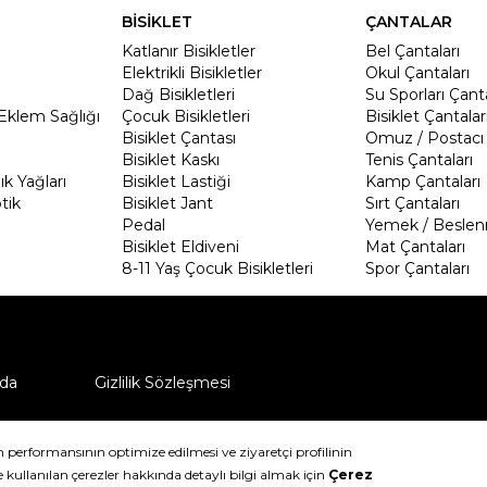
BİSİKLET
ÇANTALAR
Katlanır Bisikletler
Bel Çantaları
Elektrikli Bisikletler
Okul Çantaları
Dağ Bisikletleri
Su Sporları Çanta
Eklem Sağlığı
Çocuk Bisikletleri
Bisiklet Çantalar
Bisiklet Çantası
Omuz / Postacı 
Bisiklet Kaskı
Tenis Çantaları
k Yağları
Bisiklet Lastiği
Kamp Çantaları
tik
Bisiklet Jant
Sırt Çantaları
Pedal
Yemek / Beslen
Bisiklet Eldiveni
Mat Çantaları
8-11 Yaş Çocuk Bisikletleri
Spor Çantaları
da
Gizlilik Sözleşmesi
ü nasıl iade edebilirim?