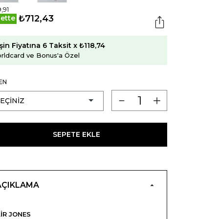
,91
₺712,43
ette
şin Fiyatına 6 Taksit x ₺118,74
rldcard ve Bonus'a Özel
EN
SEPETE EKLE
AÇIKLAMA
IR JONES