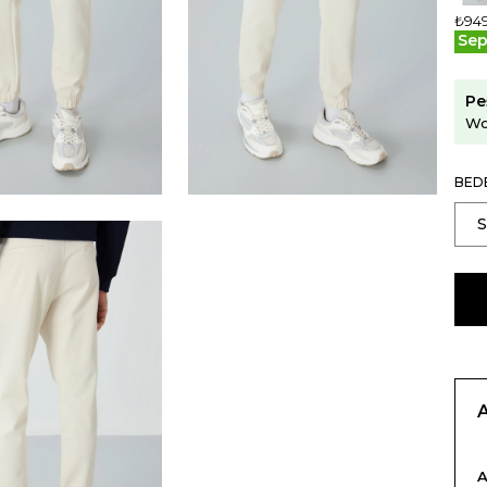
₺949
Sep
Pe
Wo
BED
A