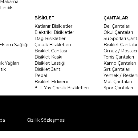
Makarna
Fındık
BİSİKLET
ÇANTALAR
Katlanır Bisikletler
Bel Çantaları
Elektrikli Bisikletler
Okul Çantaları
Dağ Bisikletleri
Su Sporları Çanta
Eklem Sağlığı
Çocuk Bisikletleri
Bisiklet Çantalar
Bisiklet Çantası
Omuz / Postacı 
Bisiklet Kaskı
Tenis Çantaları
k Yağları
Bisiklet Lastiği
Kamp Çantaları
tik
Bisiklet Jant
Sırt Çantaları
Pedal
Yemek / Beslen
Bisiklet Eldiveni
Mat Çantaları
8-11 Yaş Çocuk Bisikletleri
Spor Çantaları
da
Gizlilik Sözleşmesi
ü nasıl iade edebilirim?