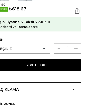
4,90
₺618,67
ette
şin Fiyatına 6 Taksit x ₺103,11
rldcard ve Bonus'a Özel
EN
SEPETE EKLE
AÇIKLAMA
IR JONES