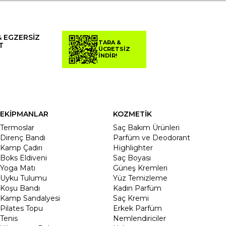
& EGZERSİZ
TARA &
T
ÜCRETSİZ
İNDİR!
EKİPMANLAR
KOZMETİK
Termoslar
Saç Bakım Ürünleri
Direnç Bandı
Parfüm ve Deodorant
Kamp Çadırı
Highlighter
Boks Eldiveni
Saç Boyası
Yoga Matı
Güneş Kremleri
Uyku Tulumu
Yüz Temizleme
Koşu Bandı
Kadın Parfüm
Kamp Sandalyesi
Saç Kremi
Pilates Topu
Erkek Parfüm
Tenis
Nemlendiriciler