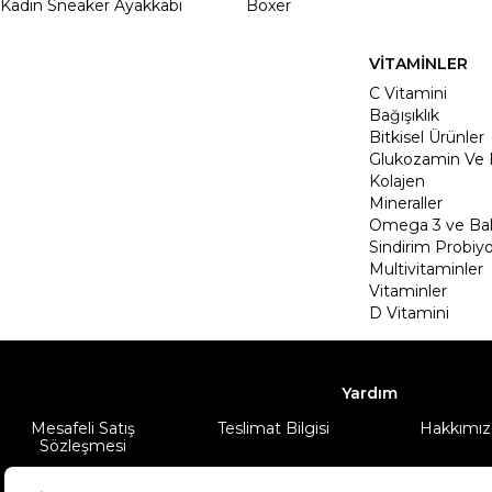
Kadın Sneaker Ayakkabı
Boxer
VİTAMİNLER
C Vitamini
Bağışıklık
Bitkisel Ürünler
Glukozamin Ve 
Kolajen
Mineraller
Omega 3 ve Balı
Sindirim Probiyo
Multivitaminler
Vitaminler
D Vitamini
Yardım
Mesafeli Satış
Teslimat Bilgisi
Hakkımız
Sözleşmesi
Şartlar & Koşullar
Ürünüm