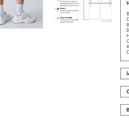
B
D
B
5
H
G
K
D