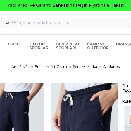
BISIKLET
MOTOR
DENIZ & SU
KAMP VE
BRANŞ
SPORLARI
SPORLARI
OUTDOOR
Ana Sayfa
Erkek
Alt Giyim
Şort
Marka
Air Jones
Air
Dok
REN