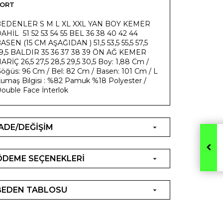
ŞORT
EDENLER S M L XL XXL YAN BOY KEMER
AHİL 51 52 53 54 55 BEL 36 38 40 42 44
ASEN (15 CM AŞAĞIDAN ) 51,5 53,5 55,5 57,5
9,5 BALDIR 35 36 37 38 39 ÖN AĞ KEMER
ARİÇ 26,5 27,5 28,5 29,5 30,5 Boy: 1,88 Cm /
öğüs: 96 Cm / Bel: 82 Cm / Basen: 101 Cm / L
umaş Bilgisi : %82 Pamuk %18 Polyester /
ouble Face İnterlok
İADE/DEĞİŞİM
ÖDEME SEÇENEKLERİ
BEDEN TABLOSU