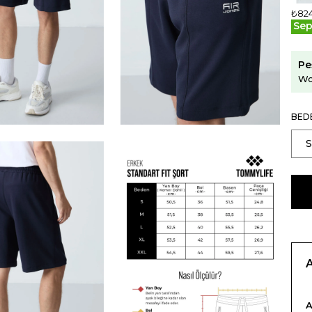
₺82
Sep
Pe
Wo
BED
A