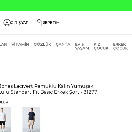
GİRİŞ YAP
SEPETİM
LAR
VITAMIN
GÖZLÜK
ÇANTA
EV &
KIZ
ERKEK
YAŞAM
ÇOCUK
ÇOCUK
 Jones Lacivert Pamuklu Kalın Yumuşak
ulu Standart Fit Basic Erkek Şort - 81277
KLER