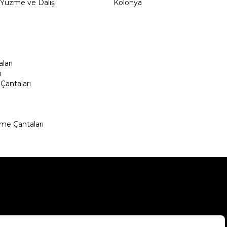
Yüzme ve Dalış
Kolonya
ları
ı
Çantaları
me Çantaları