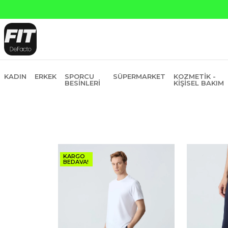
Yapı Kredi ve Garanti Bankasına Peşin Fiyatına 6 Taksit
KADIN
ERKEK
SPORCU
SÜPERMARKET
KOZMETIK -
BESINLERI
KIŞISEL BAKIM
KARGO
BEDAVA!