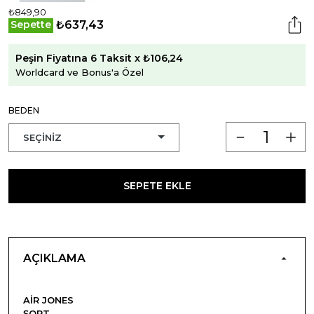
₺849,90
₺637,43
Sepette
Peşin Fiyatına 6 Taksit x ₺106,24
Worldcard ve Bonus'a Özel
BEDEN
SEPETE EKLE
AÇIKLAMA
AIR JONES
ŞORT