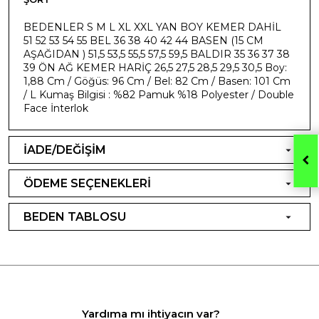
BEDENLER S M L XL XXL YAN BOY KEMER DAHİL
51 52 53 54 55 BEL 36 38 40 42 44 BASEN (15 CM
AŞAĞIDAN ) 51,5 53,5 55,5 57,5 59,5 BALDIR 35 36 37 38
39 ÖN AĞ KEMER HARİÇ 26,5 27,5 28,5 29,5 30,5 Boy:
1,88 Cm / Göğüs: 96 Cm / Bel: 82 Cm / Basen: 101 Cm
/ L Kumaş Bilgisi : %82 Pamuk %18 Polyester / Double
Face İnterlok
İADE/DEĞİŞİM
ÖDEME SEÇENEKLERİ
BEDEN TABLOSU
Yardıma mı ihtiyacın var?