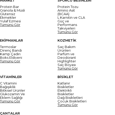
MARKET
SPORCU BESİNLERİ
Protein Bar
Protein Tozu
Granola & Müsli
Amino Asit
Glutensiz
(BCAA)
Ekmekler
L Karnitin ve CLA
Yulaf Ezmesi
Güç ve
Tümünü Gör
Performans
Takviyeleri
Tümünü Gör
EKİPMANLAR
KOZMETİK
Termoslar
Saç Bakım
Direnç Bandı
Ürünleri
Kamp Çadırı
Parfüm ve
Boks Eldiveni
Deodorant
Tümünü Gör
Highlighter
Saç Boyası
Tümünü Gör
VİTAMİNLER
BİSİKLET
C Vitamini
Katlanır
Bağışıklık
Bisikletler
Bitkisel Ürünler
Elektrikli
Glukozamin Ve
Bisikletler
Eklem Sağlığı
Dağ Bisikletleri
Tümünü Gör
Çocuk Bisikletleri
Tümünü Gör
ÇANTALAR