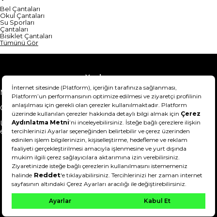
Bel Çantaları
Okul Çantaları
Su Sporları
Çantaları
Bisiklet Çantaları
Tümünü Gör
Yardım
Mesafeli Satış Sözleşmesi
Teslimat Bilgisi
Gizlilik Sözleşmesi
Şartlar & Koşullar
Ürünümü nasıl iade
Hakkımızda
edebilirim?
DeFactoFIT ©️ 2022-2026. Tüm hakları saklıdır.
11