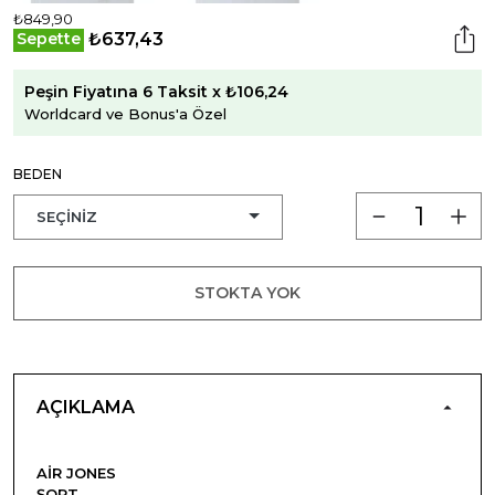
₺849,90
₺637,43
Sepette
Peşin Fiyatına 6 Taksit x ₺106,24
Worldcard ve Bonus'a Özel
BEDEN
STOKTA YOK
AÇIKLAMA
AIR JONES
ŞORT