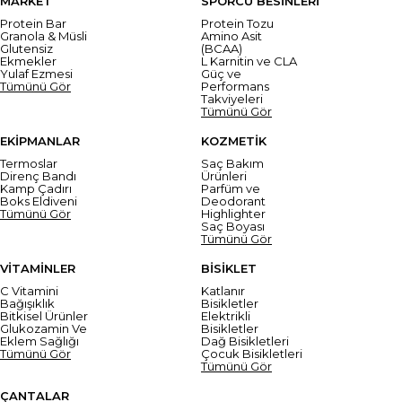
MARKET
SPORCU BESİNLERİ
Protein Bar
Protein Tozu
Granola & Müsli
Amino Asit
Glutensiz
(BCAA)
Ekmekler
L Karnitin ve CLA
Yulaf Ezmesi
Güç ve
Tümünü Gör
Performans
Takviyeleri
Tümünü Gör
EKİPMANLAR
KOZMETİK
Termoslar
Saç Bakım
Direnç Bandı
Ürünleri
Kamp Çadırı
Parfüm ve
Boks Eldiveni
Deodorant
Tümünü Gör
Highlighter
Saç Boyası
Tümünü Gör
VİTAMİNLER
BİSİKLET
C Vitamini
Katlanır
Bağışıklık
Bisikletler
Bitkisel Ürünler
Elektrikli
Glukozamin Ve
Bisikletler
Eklem Sağlığı
Dağ Bisikletleri
Tümünü Gör
Çocuk Bisikletleri
Tümünü Gör
ÇANTALAR