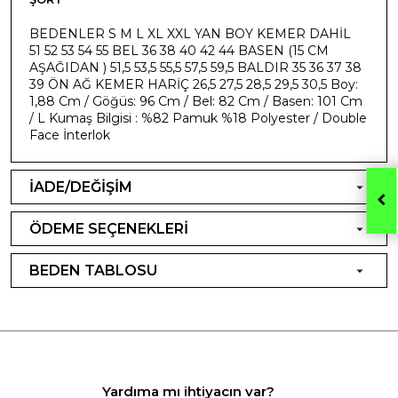
BEDENLER S M L XL XXL YAN BOY KEMER DAHİL
51 52 53 54 55 BEL 36 38 40 42 44 BASEN (15 CM
AŞAĞIDAN ) 51,5 53,5 55,5 57,5 59,5 BALDIR 35 36 37 38
39 ÖN AĞ KEMER HARİÇ 26,5 27,5 28,5 29,5 30,5 Boy:
1,88 Cm / Göğüs: 96 Cm / Bel: 82 Cm / Basen: 101 Cm
/ L Kumaş Bilgisi : %82 Pamuk %18 Polyester / Double
Face İnterlok
İADE/DEĞİŞİM
ÖDEME SEÇENEKLERİ
BEDEN TABLOSU
Yardıma mı ihtiyacın var?