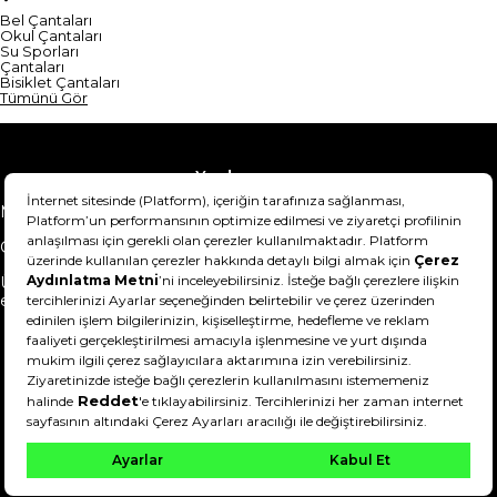
Bel Çantaları
Okul Çantaları
Su Sporları
Çantaları
Bisiklet Çantaları
Tümünü Gör
Yardım
Mesafeli Satış Sözleşmesi
Teslimat Bilgisi
Gizlilik Sözleşmesi
Şartlar & Koşullar
Ürünümü nasıl iade
Hakkımızda
edebilirim?
DeFactoFIT ©️ 2022-2026. Tüm hakları saklıdır.
21